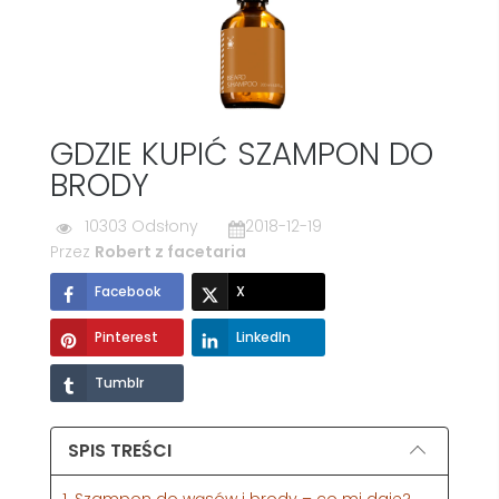
GDZIE KUPIĆ SZAMPON DO
BRODY
10303 Odsłony
2018-12-19
Przez
Robert z facetaria
Facebook
X
Pinterest
LinkedIn
Tumblr
SPIS TREŚCI
1. Szampon do wąsów i brody – co mi daje?