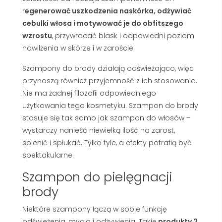
r
egenerować uszkodzenia naskórka, odżywiać
cebulki włosa i motywować je do obfitszego
wzrostu
, przywracać blask i odpowiedni poziom
nawilżenia w skórze i w zaroście.
Szampony do brody działają odświeżająco, więc
przynoszą również przyjemność z ich stosowania.
Nie ma żadnej filozofii odpowiedniego
użytkowania tego kosmetyku. Szampon do brody
stosuje się tak samo jak szampon do włosów –
wystarczy nanieść niewielką ilość na zarost,
spienić i spłukać. Tylko tyle, a efekty potrafią być
spektakularne.
Szampon do pielęgnacji
brody
Niektóre szampony łączą w sobie funkcję
odświeżenia, mycia i odżywienia. Takie
produkty 2