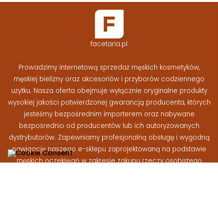
facetaria.pl
Prowadzimy internetową sprzedaż męskich kosmetyków,
męskiej bielizny oraz akcesoriów i przyborów codziennego
użytku. Nasza oferta obejmuje wyłącznie oryginalne produkty
wysokiej jakości potwierdzonej gwarancją producenta, których
jesteśmy bezpośrednim importerem oraz nabywane
bezpośrednio od producentów lub ich autoryzowanych
dystrybutorów. Zapewniamy profesjonalną obsługę i wygodną
nawigację naszego e-sklepu zaprojektowaną na podstawie
męskich oczekiwań w zakresie zakupu rzeczy osobistego
użytku
Facetaria.pl © 2026 - Wszelkie prawa zastrzeżone
|
Wykonanie:
At-rem