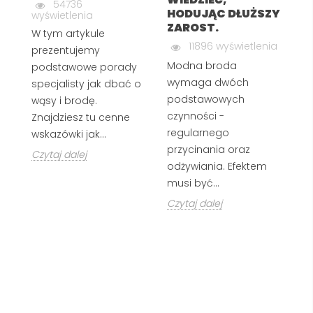
54736
HODUJĄC DŁUŻSZY
wyświetlenia
ZAROST.
W tym artykule
Ks
11896 wyświetlenia
prezentujemy
z
Modna broda
podstawowe porady
zn
wymaga dwóch
specjalisty jak dbać o
wi
podstawowych
wąsy i brodę.
w
czynności -
Znajdziesz tu cenne
s
regularnego
wskazówki jak...
za
przycinania oraz
Czytaj dalej
Cz
odżywiania. Efektem
musi być...
Czytaj dalej