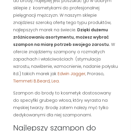
do brody, najlepiej jest poszukać go w dobrym
sklepie z kosmetykami do profesjonalnej
pielęgnacji mężczyzn. W naszym sklepie
znajdziesz szeroką ofertę tego typu produktów,
najlepszych marek na świecie.
Dzięki dużemu
zróżnicowaniu asortymentu, możesz wybrać
szampon na miarę potrzeb swojego zarostu.
W
ofercie znajdziemy szampony o rozmaitych
zapachach i właściwościach (stymulacja
wzrostu, nawilżenie, wzmocnienie, nadanie połysku
itd.) takich marek jak
Edwin Jagger,
Proraso,
Tiemmeti B.Beard
,
Lea.
Szampon do brody to kosmetyk dostosowany
do specyfiki grubego włosa, który wyrasta na
męskiej twarzy. Brodę zatem należy myć tylko
dedykowanymi dla niej szamponami.
Najlepszy szampon do