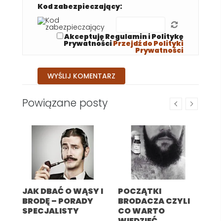
Kod zabezpieczający:
Akceptuję Regulamin i Politykę
Prywatności
Przejdź do Polityki
Prywatności
Powiązane posty
a
y
JAK DBAĆ O WĄSY I
POCZĄTKI
J
BRODĘ – PORADY
BRODACZA CZYLI
Z
SPECJALISTY
CO WARTO
K
WIEDZIEĆ,
T