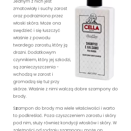
Jednym z nich jest
zmatowiały i suchy zarost
oraz podrażniona przez
włoski skóra. Może ona
swędzieć i się łuszczyć
właśnie z powodu
twardego zarostu, który ją
drażni. Dodatkowym
czynnikiem, który jej szkodzi,
są zanieczyszczenia -
wchodzą w zarost i
gromadzą się tuż przy
skórze. Właśnie z nimi walczą dobre szampony do
brody.
S
z
ampon do brody ma wiele właściwości i warto
to podkreślać. Poza czyszczeniem zarostu i skóry
pod nim, służy również kondycji włosków i skóry. W
zależności od rodzaju szamponu, może on