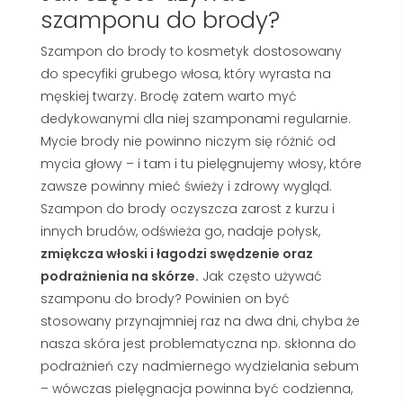
szamponu do brody?
Szampon do brody to kosmetyk dostosowany
do specyfiki grubego włosa, który wyrasta na
męskiej twarzy. Brodę zatem warto myć
dedykowanymi dla niej szamponami regularnie.
Mycie brody nie powinno niczym się różnić od
mycia głowy – i tam i tu pielęgnujemy włosy, które
zawsze powinny mieć świeży i zdrowy wygląd.
Szampon do brody oczyszcza zarost z kurzu i
innych brudów, odświeża go, nadaje połysk,
zmiękcza włoski i łagodzi swędzenie oraz
podrażnienia na skórze.
Jak często używać
szamponu do brody? Powinien on być
stosowany przynajmniej raz na dwa dni, chyba że
nasza skóra jest problematyczna np. skłonna do
podrażnień czy nadmiernego wydzielania sebum
– wówczas pielęgnacja powinna być codzienna,