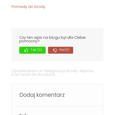
Pomady do brody
Czy ten wpis na blogu był dla Ciebie
pomocny?
Tak
(0)
Nie
(0)
Opublikowano w:
Pielęgnacja Brody i Wąsów
,
Kosmetyki dla Brodaczy
Dodaj komentarz