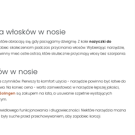
ia włosków w nosie
które obracają się, gdy pociągamy dźwignię. Z kolei
nożyczki do
obiec skaleczeniom podczas przycinania włosów. Wybierając narzędzie,
nny mieć ostre ostrza, które skutecznie przycinają włosy bez szarpania.
ów w nosie
a czynników. Pierwszy to komfort użycia - narzędzie powinno być łatwe do
owa. Na koniec cena - warto zainwestować w narzędzie lepszej jakości,
Solingen
są zakupem na lata, a usuwanie szpetnie wystających
zym.
rawidłowego funkcjonowania i długowieczności. Niektóre narzędzia można
były suche przed przechowywaniem, aby zapobiec korozji.