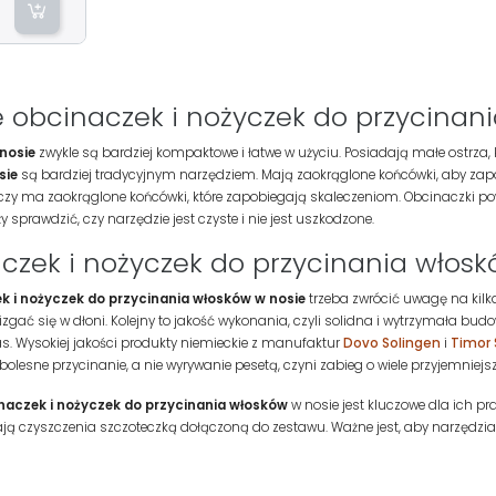
e obcinaczek i nożyczek do przycinan
nosie
zwykle są bardziej kompaktowe i łatwe w użyciu. Posiadają małe ostrza, 
sie
są bardziej tradycyjnym narzędziem. Mają zaokrąglone końcówki, aby zap
czy ma zaokrąglone końcówki, które zapobiegają skaleczeniom. Obcinaczki powi
sprawdzić, czy narzędzie jest czyste i nie jest uszkodzone.
czek i nożyczek do przycinania włosk
k i nożyczek do przycinania włosków w nosie
trzeba zwrócić uwagę na kilk
zgać się w dłoni. Kolejny to jakość wykonania, czyli solidna i wytrzymała bud
zas. Wysokiej jakości produkty niemieckie z manufaktur
Dovo Solingen
i
Timor 
olesne przycinanie, a nie wyrywanie pesetą, czyni zabieg o wiele przyjemniejs
naczek i nożyczek do przycinania włosków
w nosie jest kluczowe dla ich p
ą czyszczenia szczoteczką dołączoną do zestawu. Ważne jest, aby narzędzia 