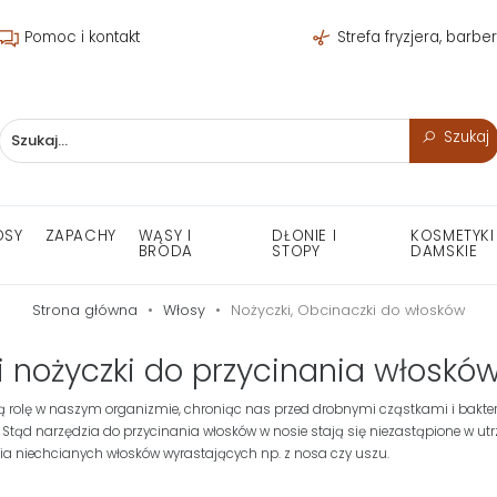
Pomoc i kontakt
Strefa fryzjera, barbe
Szukaj
OSY
ZAPACHY
WĄSY I
DŁONIE I
KOSMETYKI
BRODA
STOPY
DAMSKIE
Strona główna
Włosy
Nożyczki, Obcinaczki do włosków
i nożyczki do przycinania włoskó
ą rolę w naszym organizmie, chroniąc nas przed drobnymi cząstkami i bakteria
 Stąd narzędzia do przycinania włosków w nosie stają się niezastąpione w utrz
a niechcianych włosków wyrastających np. z nosa czy uszu.