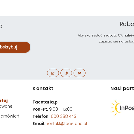
Raba
a
Aby skorzystać z rabatu 5% należy
zapisać się na usługę 
bskrybuj
Kontakt
Nasi par
utaj
Facetaria.pl
dawane
Pon-Pt,
9:00 - 15:00
 zamówień
Telefon:
600 388 443
Email:
kontakt@facetaria.pl