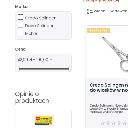
Czytaj więcej poniżej
Marka
Widok
Sortowani
Credo Solingen
Dovo Solingen
Bestseller
Muhle
Cena
43,00 zł - 190,00 zł
Credo Solingen n
do włosków w no
Opinie o
produktach
Credo Solingen. Nożyczki
włosków w nosie. Nierdz
matowe wykończenie.