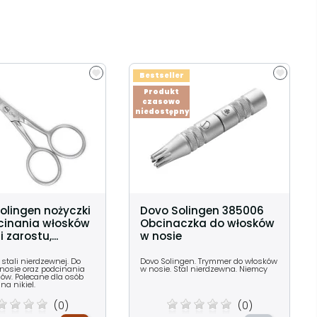
Bestseller
Produkt
czasowo
niedostępny
olingen nożyczki
Dovo Solingen 385006
cinania włosków
Obcinaczka do włosków
 zarostu,...
w nosie
 stali nierdzewnej. Do
Dovo Solingen. Trymmer do włosków
nosie oraz podcinania
w nosie. Stal nierdzewna. Niemcy
sów. Polecane dla osób
na nikiel.
(0)
(0)