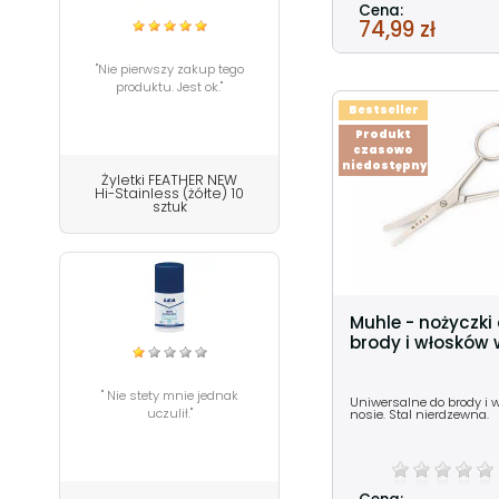
Cena:
74,99 zł
"Nie pierwszy zakup tego
produktu. Jest ok."
Bestseller
Produkt
czasowo
niedostępny
Żyletki FEATHER NEW
Hi-Stainless (żółte) 10
sztuk
Muhle - nożyczki
brody i włosków 
" Nie stety mnie jednak
Uniwersalne do brody i 
uczulił."
nosie. Stal nierdzewna.