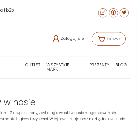
ra i b2b
Zaloguj się
Koszyk
OUTLET
WSZYSTKIE
PREZENTY
BLOG
MARKI
w w nosie
mi. Z drugiej strony, zbyt długie włoski w nosie mogą stawać się
ymaniu higieny i czystości. W tej sekcji znajdziesz niezbędne akcesoria