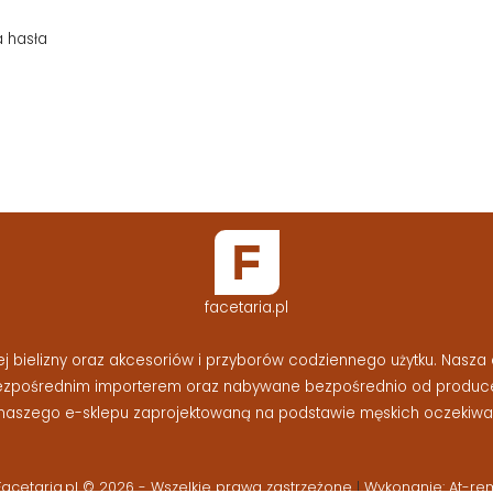
a hasła
facetaria.pl
bielizny oraz akcesoriów i przyborów codziennego użytku. Nasza o
bezpośrednim importerem oraz nabywane bezpośrednio od produc
naszego e-sklepu zaprojektowaną na podstawie męskich oczekiwań
Facetaria.pl © 2026 - Wszelkie prawa zastrzeżone
|
Wykonanie: At-re