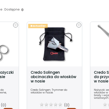
e : Dostępne
Bestseller
ożyczki
Credo Solingen
Credo S
sie
obcinaczka do włosków
do przy
w nosie
w nosie i
 do
Credo Solingen. Trymmer do
Nożyczki ze
ewne,
włosków w nosie.
włosków w 
brody i wą
wrażliwych 
(0)
(0)