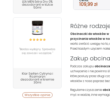
Cena:
LEA MEN Extra Dry 0%
109,99 zł
dezodorant w kulce
50ml
Różne rodzaj
Obcinaczki do włosków w 
przycinania włosków w no
warto zwrócić uwagę na to, 
Przed każdym użyciem należy 
"Bardzo wydajny. Sprawdza
się zawsze i wszędzie. "
Zakup obcina
Podczas zakupu
obcinacze
uchwycenia i nie powinno śli
Klar Seifen Cytryna i
które posłuży przez długi c
Rozmaryn
dezodorant w kremie
włosków z nosa poprzez bezb
30ml
Regularne czyszczenie
obci
myć w wodzie, inne wymagaj
Wszystkie opinie