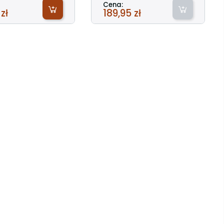
Cena:
zł
189,95 zł