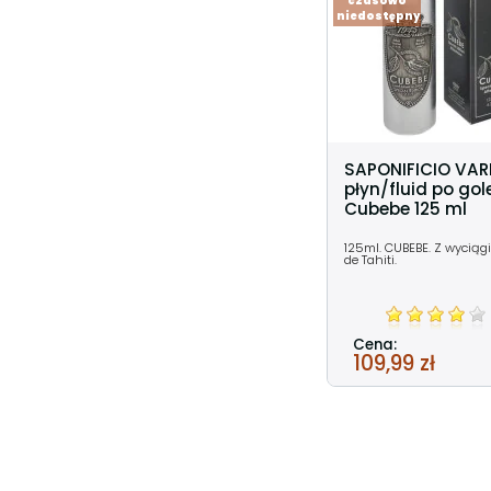
czasowo
niedostępny
SAPONIFICIO VAR
płyn/fluid po gol
Cubebe 125 ml
125ml. CUBEBE. Z wycią
de Tahiti.
Cena:
109,99 zł