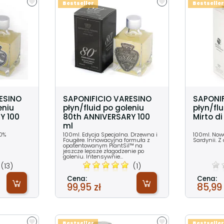
Bestseller
Bestseller
ESINO
SAPONIFICIO VARESINO
SAPONI
eniu
płyn/fluid po goleniu
płyn/flu
Y 100
80th ANNIVERSARY 100
Mirto d
ml
00%
100ml. Edycja Specjalna. Drzewna i
100ml. Now
Fougère. Innowacyjna formuła z
Sardynii. Z
opatentowanym PlantSil™ na
jeszcze lepsze złagodzenie po
goleniu. Intensywnie...
(13)
(1)
Cena:
Cena:
99,95 zł
85,99 
Bestseller
Bestseller