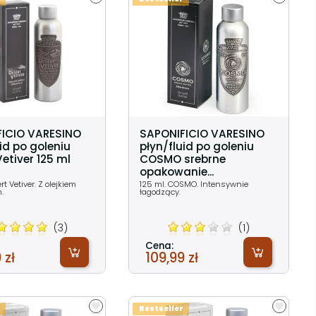
FICIO VARESINO
SAPONIFICIO VARESINO
id po goleniu
płyn/fluid po goleniu
etiver 125 ml
COSMO srebrne
opakowanie...
rt Vetiver. Z olejkiem
125 ml. COSMO. Intensywnie
.
łagodzący.
(3)
(1)
Cena:
 zł
109,99 zł
Bestseller