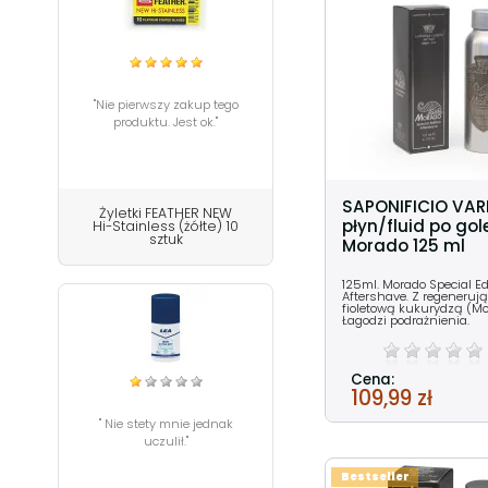
"Nie pierwszy zakup tego
produktu. Jest ok."
SAPONIFICIO VAR
Żyletki FEATHER NEW
płyn/fluid po gol
Hi-Stainless (żółte) 10
sztuk
Morado 125 ml
125ml. Morado Special Ed
Aftershave. Z regeneruj
fioletową kukurydzą (Mo
Łagodzi podrażnienia.
Cena:
109,99 zł
" Nie stety mnie jednak
uczulił."
Bestseller