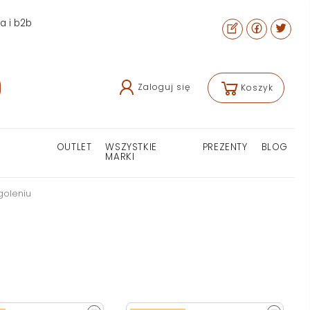
ra i b2b
Zaloguj się
Koszyk
OUTLET
WSZYSTKIE
PREZENTY
BLOG
MARKI
 goleniu