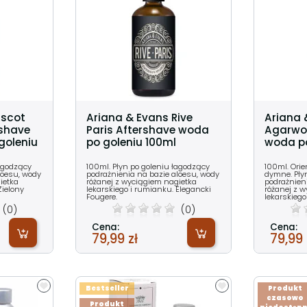
Ascot
Ariana & Evans Rive
Ariana 
shave
Paris Aftershave woda
Agarwo
goleniu
po goleniu 100ml
woda po
łagodzący
100ml. Płyn po goleniu łagodzący
100ml. Orie
loesu, wody
podrażnienia na bazie aloesu, wody
dymne. Pły
ietka
różanej z wyciągiem nagietka
podrażnien
Zielony
lekarskiego i rumianku. Elegancki
różanej z 
Fougere.
lekarskiego i
(0)
(0)
Cena:
Cena:
79,99 zł
79,99 
Bestseller
Produkt
czasowo
Produkt