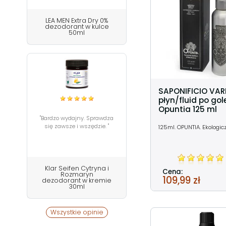
LEA MEN Extra Dry 0%
dezodorant w kulce
50ml
SAPONIFICIO VAR
płyn/fluid po gol
Opuntia 125 ml
"Bardzo wydajny. Sprawdza
się zawsze i wszędzie. "
125ml. OPUNTIA. Ekologic
Klar Seifen Cytryna i
Cena:
Rozmaryn
109,99 zł
dezodorant w kremie
30ml
Wszystkie opinie