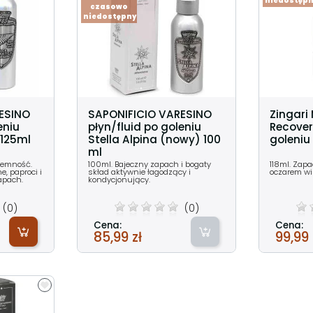
niedostęp
czasowo
niedostępny
ESINO
SAPONIFICIO VARESINO
Zingari
eniu
płyn/fluid po goleniu
Recover
 125ml
Stella Alpina (nowy) 100
goleniu
ml
jemność.
100ml. Bajeczny zapach i bogaty
118ml. Zap
e, paproci i
skład aktywnie łagodzący i
oczarem wi
apach.
kondycjonujący.
(0)
(0)
Cena:
Cena:
85,99 zł
99,99 