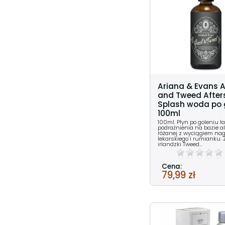
Ariana & Evans 
and Tweed After
Splash woda po 
100ml
100ml. Płyn po goleniu 
podrażnienia na bazie a
różanej z wyciągiem nag
lekarskiego i rumianku. 
irlandzki Tweed...
Cena:
79,99 zł