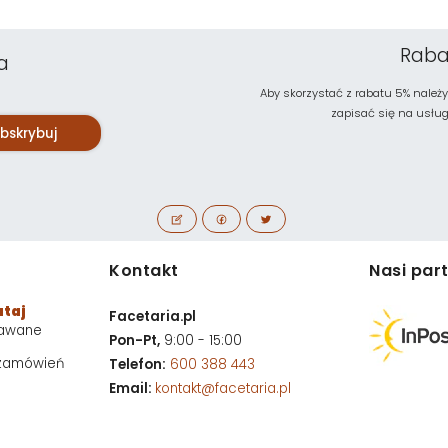
Raba
a
Aby skorzystać z rabatu 5% należy
zapisać się na usługę 
bskrybuj
Kontakt
Nasi par
utaj
Facetaria.pl
dawane
Pon-Pt,
9:00 - 15:00
 zamówień
Telefon:
600 388 443
Email:
kontakt@facetaria.pl