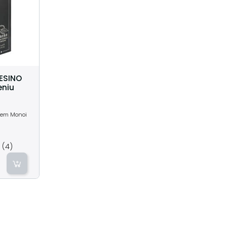
ESINO
eniu
giem Monoi
(4)