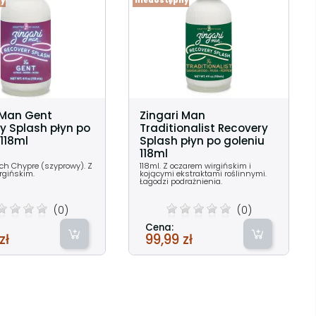
ny
niedostępny
 Man Gent
Zingari Man
y Splash płyn po
Traditionalist Recovery
 118ml
Splash płyn po goleniu
118ml
ach Chypre (szyprowy). Z
118ml. Z oczarem wirgińskim i
rgińskim.
kojącymi ekstraktami roślinnymi.
Łagodzi podrażnienia.
(0)
(0)
Cena:
zł
99,99 zł