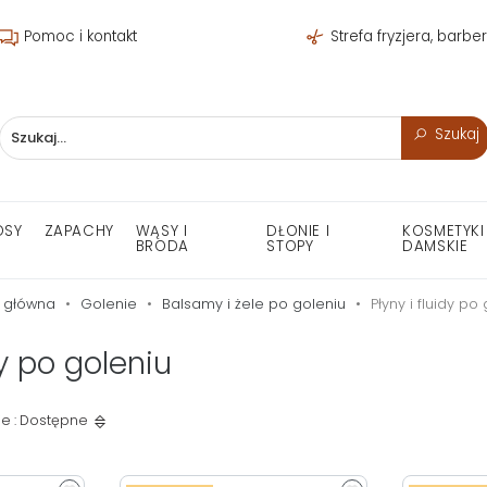
Pomoc i kontakt
Strefa fryzjera, barbe
Szukaj
OSY
ZAPACHY
WĄSY I
DŁONIE I
KOSMETYKI
BRODA
STOPY
DAMSKIE
 główna
Golenie
Balsamy i żele po goleniu
Płyny i fluidy po
dy po goleniu
e : Dostępne