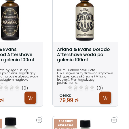
& Evans
Ariana & Evans Dorado
od Aftershave
Aftershave woda po
 goleniu 100ml
goleniu 100ml
ntalny Agar i nuty
100ml. Dorado czyli Złoto.
n po goleniu łagodzący
Luksusowe nuty drzewno szyprowe
ia na bazie aloesu, wody
(chypre) oraz skórzane (Milano
wyciągiem nagietka
leather). Płyn łagodzący
...
podrażnienia.
(0)
(0)
Cena:
zł
79,99 zł
Produkt
czasowo