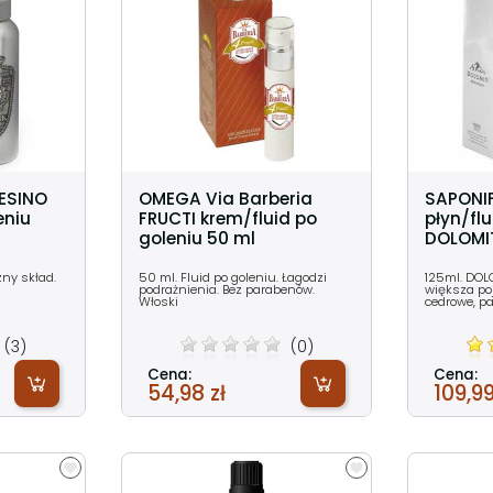
ESINO
OMEGA Via Barberia
SAPONI
eniu
FRUCTI krem/fluid po
płyn/flu
goleniu 50 ml
DOLOMIT
zny skład.
50 ml. Fluid po goleniu. Łagodzi
125ml. DOL
podrażnienia. Bez parabenów.
większa po
Włoski
cedrowe, pa
(3)
(0)
Cena:
Cena:
54,98 zł
109,99