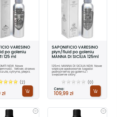
FICIO VARESINO
SAPONIFICIO VARESINO
id po goleniu
płyn/fluid po goleniu
I 125 ml
MANNA DI SICILIA 125ml
OMITI NEW. Nowa
125ml. MANNA DI SICILIA NEW. Nowe
jemność. Vetiver, drzewo
większe opakowanie. Łagodzi
czula, cytryna, pieprz.
podrażnienia po goleniu i
swędzenie skóry.
(2)
(0)
Cena:
 zł
109,99 zł