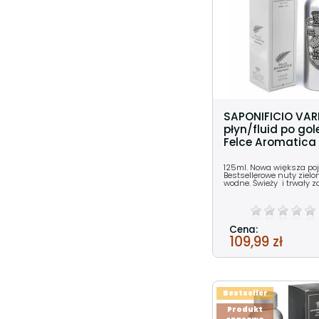
SAPONIFICIO VAR
płyn/fluid po gol
Felce Aromatica
125ml. Nowa większa po
Bestsellerowe nuty zielon
wodne. Świeży i trwały z
Cena:
109,99 zł
Bestseller
Produkt