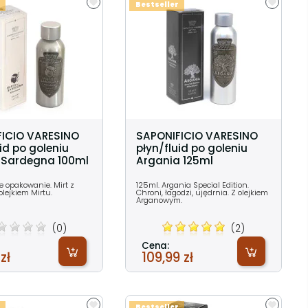
Bestseller
FICIO VARESINO
SAPONIFICIO VARESINO
id po goleniu
płyn/fluid po goleniu
i Sardegna 100ml
Argania 125ml
e opakowanie. Mirt z
125ml. Argania Special Edition.
 olejkiem Mirtu.
Chroni, łagodzi, ujędrnia. Z olejkiem
Arganowym.
(0)
(2)
Cena:
zł
109,99 zł
Bestseller