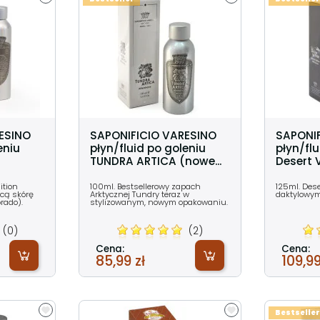
ESINO
SAPONIFICIO VARESINO
SAPONI
eniu
płyn/fluid po goleniu
płyn/flu
TUNDRA ARTICA (nowe...
Desert V
ition
100ml. Bestsellerowy zapach
125ml. Dese
ącą skórę
Arktycznej Tundry teraz w
daktylowym
rado).
stylizowanym, nowym opakowaniu.
(0)
(2)
Cena:
Cena:
85,99 zł
109,99
Bestseller