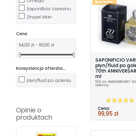
Omega
Bestseller
Saponificio Varesino
Zingari Man
Cena
54,00 zł - 110,00 zł
SAPONIFICIO VAR
płyn/fluid po gol
Konsystencja aftershave
70th ANNIVERSAR
ml
płyn/fluid po goleniu
100 ml. ANNIVERSARY. 1
roślinny.
Cena:
Opinie o
99,95 zł
produktach