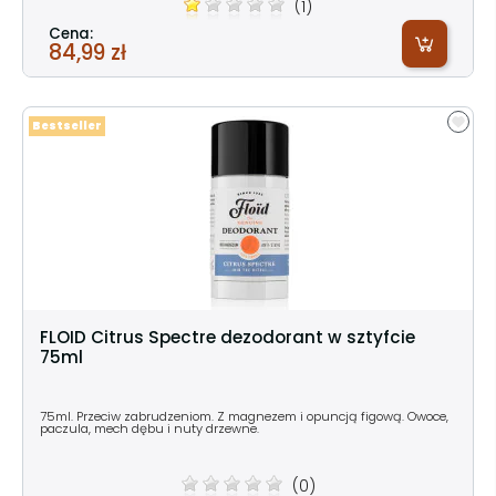
(1)
Cena:
84,99 zł
Bestseller
FLOID Citrus Spectre dezodorant w sztyfcie
75ml
75ml. Przeciw zabrudzeniom. Z magnezem i opuncją figową. Owoce,
paczula, mech dębu i nuty drzewne.
(0)