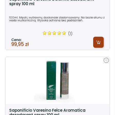
spray 100 ml
100ml. Męski, wytrawny, doskonale zbalansowany. Na bazie ałunu z
woda wulkaniczną. Wysoka ochrona bez podrażnień.
(1)
Cena:
99,95 zł
Saponificio Varesino Felce Aromatica
dezodorant spray 100 ml