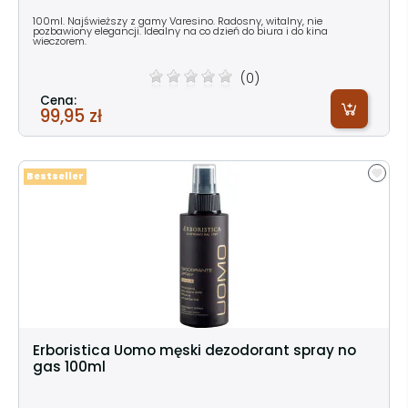
100ml. Najświeższy z gamy Varesino. Radosny, witalny, nie
pozbawiony elegancji. Idealny na co dzień do biura i do kina
wieczorem.
(0)
Cena:
99,95 zł
Bestseller
Erboristica Uomo męski dezodorant spray no
gas 100ml