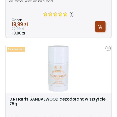
delikatna i wrażliwa na alkohol.
(1)
Cena:
19,99 zł
22,99 zł
-3,00 zł
Bestseller
D.R.Harris SANDALWOOD dezodorant w sztyfcie
75g