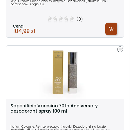
75g. Drzewo Sandałowe. W sztyfcie. Bez alkoholu, aluminium i
parabenów. Angielski.
(0)
Cena:
104,99 zł
Saponificio Varesino 70th Anniversary
dezodorant spray 100 ml
Italian Cologne. Reinterpretacja Klasyki. Dezodorant na bazie
kryształu Ałunu. Z wodą wulkaniczną z wyspy Jeju. Utrzymuje