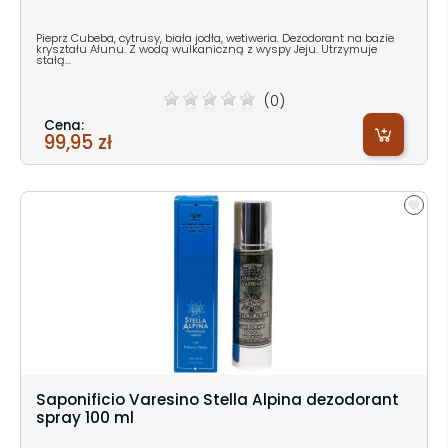
Pieprz Cubeba, cytrusy, biała jodła, wetiweria. Dezodorant na bazie
kryształu Ałunu. Z wodą wulkaniczną z wyspy Jeju. Utrzymuje
stałą...
(0)
Cena:
99,95 zł
Saponificio Varesino Stella Alpina dezodorant
spray 100 ml