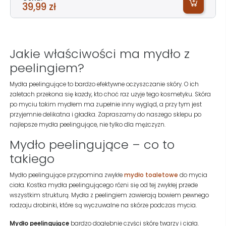
39,99 zł
Jakie właściwości ma mydło z
peelingiem?
Mydła peelingujące to bardzo efektywne oczyszczanie skóry. O ich
zaletach przekona się każdy, kto choć raz użyje tego kosmetyku. Skóra
po myciu takim mydłem ma zupełnie inny wygląd, a przy tym jest
przyjemnie delikatna i gładka. Zapraszamy do naszego sklepu po
najlepsze mydła peelingujące, nie tylko dla mężczyzn.
Mydło peelingujące – co to
takiego
Mydło peelingujące przypomina zwykłe
mydło toaletowe
do mycia
ciała. Kostka mydła peelingującego różni się od tej zwykłej przede
wszystkim strukturą. Mydła z peelingiem zawierają bowiem pewnego
rodzaju drobinki, które są wyczuwalne na skórze podczas mycia.
Mydło peelingujące
bardzo dogłębnie czyści skórę twarzy i ciała.