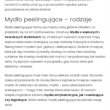
ruchami) o skórę umyć ją, a po wszystkim spłukać pianę i
pozostawione na skórze drobinki.
Mydło peelingujące – rodzaje
Mydła peelingujące różnią się między sobą głównie składem, co
przekłada się na ich zastosowanie i strukturę.
Mydła o większych i
twardszych drobinkach
np. zmielonych łupinach orzechów mają
większe właściwości ścierające, są więc bardziej inwazyjne w działaniu.
Peeling takim mydłem jest
głębszy i efektywniejszy. Drobinki mniejsze,
takie jak algi morskie czy kwiaty, działają na skórę nieco bardziej
subtelnie. Nie ścierają naskórka tak mocno i nie podrażniają tak bardzo
skóry. Są lepszym wyborem w przypadku, gdy nasza skóra jest
delikatna i wrażliwa.
Mydło peelingujące może mieć różną wielkość, kształt i kolor. Wszystko
zależy od producenta. W naszej ofercie znajdziecie mniejsze i większe
mydła. W zależności od składu, mydła – poza właściwościami
ścierającymi – mogą mieć również różne właściwości. W naszym
sklepie znajdziecie zarówno
mydła antybakteryjne, jak i nawilżające
czy łagodzące.
Warto dobrać mydło peelingujące do potrzeb swojej
skóry.