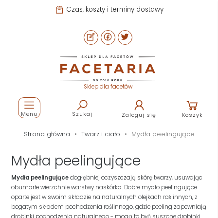
Pomoc i kontakt
Sklep dla facetów
Menu
Szukaj
Zaloguj się
Koszyk
Strona główna
Twarz i ciało
Mydła peelingujące
Mydła peelingujące
Mydła peelingujące
dogłębniej oczyszczają skórę twarzy, usuwając
obumarłe wierzchnie warstwy naskórka. Dobre mydło peelingujące
oparte jest w swoim składzie na naturalnych olejkach roślinnych, z
bogatym składem pochodzenia roślinnego, gdzie peeling zapewniają
drobinki pochodzenia naturalnego - mogą to być suszone drobinki