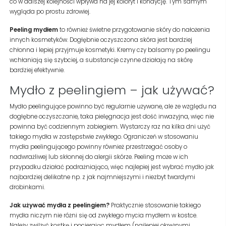
co w dalszej kolejności wpływa na jej koloryt i kondycję. Tym samym
wygląda po prostu zdrowiej.
Peeling mydłem
to również świetne przygotowanie skóry do nałożenia
innych kosmetyków. Dogłębnie oczyszczona skóra jest bardziej
chłonna i lepiej przyjmuje kosmetyki. Kremy czy balsamy po peelingu
wchłaniają się szybciej, a substancje czynne działają na skórę
bardziej efektywnie.
Mydło z peelingiem – jak używać?
Mydło peelingujące powinno być regularnie używane, ale ze względu na
dogłębne oczyszczanie, taka pielęgnacja jest dość inwazyjna, więc nie
powinna być codziennym zabiegiem. Wystarczy raz na kilka dni użyć
takiego mydła w zastępstwie zwykłego. Ograniczeń w stosowaniu
mydła peelingującego powinny również przestrzegać osoby o
nadwrażliwej lub skłonnej do alergii skórze. Peeling może w ich
przypadku działać podrażniająco, więc najlepiej jest wybrać mydło jak
najbardziej delikatne np. z jak najmniejszymi i niezbyt twardymi
drobinkami.
Jak używać mydła z peelingiem?
Praktycznie stosowanie takiego
mydła niczym nie różni się od zwykłego mycia mydłem w kostce.
Należy zwilżyć kostkę i pocierając mydłem (najlepiej okrężnymi