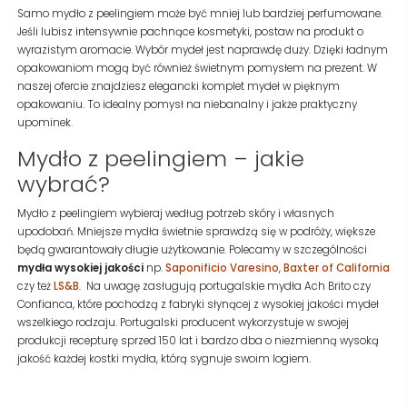
Samo mydło z peelingiem może być mniej lub bardziej perfumowane.
Jeśli lubisz intensywnie pachnące kosmetyki, postaw na produkt o
wyrazistym aromacie. Wybór mydeł jest naprawdę duży. Dzięki ładnym
opakowaniom mogą być również świetnym pomysłem na prezent. W
naszej ofercie znajdziesz elegancki komplet mydeł w pięknym
opakowaniu. To idealny pomysł na niebanalny i jakże praktyczny
upominek.
Mydło z peelingiem – jakie
wybrać?
Mydło z peelingiem wybieraj według potrzeb skóry i własnych
upodobań. Mniejsze mydła świetnie sprawdzą się w podróży, większe
będą gwarantowały długie użytkowanie. Polecamy w szczególności
mydła wysokiej jakości
np.
Saponificio Varesino
,
Baxter of California
czy też
LS&B
.
Na uwagę zasługują portugalskie mydła Ach Brito czy
Confianca, które pochodzą z fabryki słynącej z wysokiej jakości mydeł
wszelkiego rodzaju. Portugalski producent wykorzystuje w swojej
produkcji recepturę sprzed 150 lat i bardzo dba o niezmienną wysoką
jakość każdej kostki mydła, którą sygnuje swoim logiem.