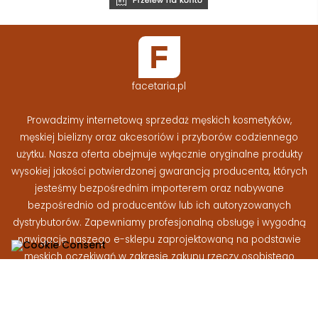
facetaria.pl
Prowadzimy internetową sprzedaż męskich kosmetyków,
męskiej bielizny oraz akcesoriów i przyborów codziennego
użytku. Nasza oferta obejmuje wyłącznie oryginalne produkty
wysokiej jakości potwierdzonej gwarancją producenta, których
jesteśmy bezpośrednim importerem oraz nabywane
bezpośrednio od producentów lub ich autoryzowanych
dystrybutorów. Zapewniamy profesjonalną obsługę i wygodną
nawigację naszego e-sklepu zaprojektowaną na podstawie
męskich oczekiwań w zakresie zakupu rzeczy osobistego
użytku