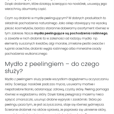
Dzięki drobinkom, które działają ścierająco na naskórek, usuwają jego
wierzchnią, obumarłą część.
Czym są drobinki w mydle peelingującym? W dobrych produktach to
składniki pochodzenia naturalnego. Jako sklep stawiający na wysoką
jakość kosmetyków, bardzo starannie dobieramy asortyment również w
tym zakresie. Nasze
mydła peelingujące są pochodzenia roślinnego
,
a zawarte w nich drobinki to w zależności od rodzaju mydła
np.
elementy suszonych kwiatów, algi morskie, zmielone pestki owoców i
łupinki orzechów, drobinki węgla roślinnego albo mineralne osady
pochodzenia wulkanicznego.
Mydło z peelingiem – do czego
służy?
Mydło z peelingiem służy przede wszystkim dogłębnemu oczyszczaniu
skóry. Ścierając naskórek podczas mycia, usuwamy martwe i
niepotrzebne tkanki, odsłaniając zdrową, czystą skórę. Peeling pomaga
również w wygładzeniu skóry. Dzięki takiej pielęgnacji możemy nieco
spłycić zmarszczki, usunąć drobne wypryski i zaskórniki. Skóra po
peelingu poza tym, że jest oczyszczona, staje się również jędrniejsza.
Ścieranie drobinek na skórze sprawia, że poprawia się ukrwienie skóry,