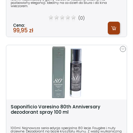
pozbawiony elegancji. Idealny na co dzień do biura i do kina
wieczorem.
(0)
Cena:
99,95 zł
Saponificio Varesino 80th Anniversary
dezodorant spray 100 ml
100ml. Najnowsza seria edycja specjalna 80 lecie. Fougère i nuty
drzewne. Dezodorant na bazie kryształu Ałunu. Z wodą wulkaniczną