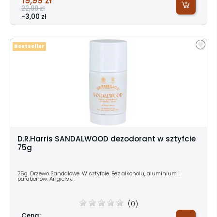
19,99 zł
22,99 zł
-3,00 zł
Bestseller
D.R.Harris SANDALWOOD dezodorant w sztyfcie
75g
75g. Drzewo Sandałowe. W sztyfcie. Bez alkoholu, aluminium i
parabenów. Angielski.
(0)
Cena: