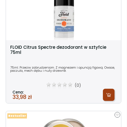
FLOID Citrus Spectre dezodorant w sztyfcie
75ml
75ml. Przeciw zabrudzeniom. Z magnezem i opuncją figową. Owoce,
paczula, mech dębu i nuty drzewne.
(0)
Cena:
33,98 zł
Bestseller