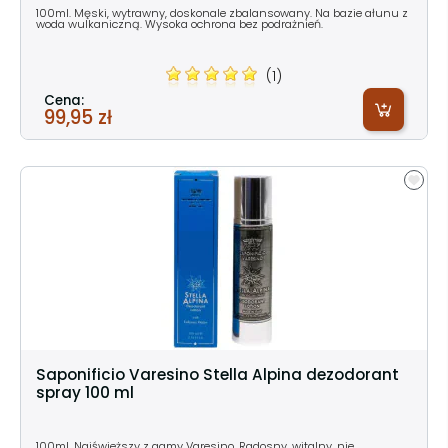
100ml. Męski, wytrawny, doskonale zbalansowany. Na bazie ałunu z
woda wulkaniczną. Wysoka ochrona bez podrażnień.
(1)
Cena:
99,95 zł
Saponificio Varesino Stella Alpina dezodorant
spray 100 ml
100ml. Najświeższy z gamy Varesino. Radosny, witalny, nie