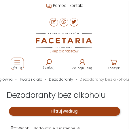
Pomoc i kontakt
Sklep dla facetów
Menu
Szukaj
Zaloguj się
Koszyk
główna
Twarz i ciało
Dezodoranty
Dezodoranty bez alkoholu
Dezodoranty bez alkoholu
Filtruj według
Widok
Sortowanie : Dostępne