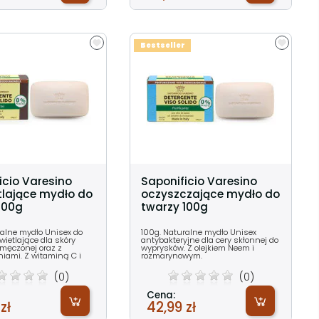
Bestseller
icio Varesino
Saponificio Varesino
tlające mydło do
oczyszczające mydło do
100g
twarzy 100g
ralne mydło Unisex do
100g. Naturalne mydło Unisex
wietlające dla skóry
antybakteryjne dla cery skłonnej do
zmęczonej oraz z
wyprysków. Z olejkiem Neem i
niami. Z witaminą C i
rozmarynowym.
(0)
(0)
Cena:
zł
42,99 zł