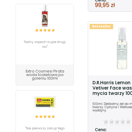
Cena:
99,95 zł
Bestseller
"ładny zapach kupie drugi
raz"
Extro Cosmesi Pirata
woda toaletowa po
goleniu 100ml
D.R.Harris Lemon
Vetiver Face was
mycia twarzy 10
100ml. Delikatny żel do 
twarzy. Cytryna i Wetiwe
wydajny.
"Nie pierwszy zakup tego
Cena: