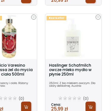
 zł
26,99 zł
Bestseller
icio Varesino
Haslinger Schafmilch
ssa żel do mycia
owcze mleko mydło w
i ciała 500ml
płynie 250ml
warzy i ciała. Różany.
250ml. Z bio mlekiem owczym. Dla
nów.
skóry delikatnej. Austria
(0)
(0)
Cena:
zł
25,99 zł