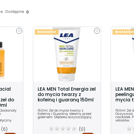
e : Dostępne
Bestseller
Bestseller
acial
LEA MEN Total Energia żel
LEA MEN
do mycia twarzy z
peeling
żel do
kofeiną i guaraną 150ml
mycia t
0ml
 Doskonały
150ml. Żel do mycia twarzy z
150ml. Żel 
m
Kofeiną i Guaraną. Idealny przed
Oczyszcza
goleniem. Głęboko oczyszczający.
naskórek. 
ptyczny.
włosków.
(6)
(0)