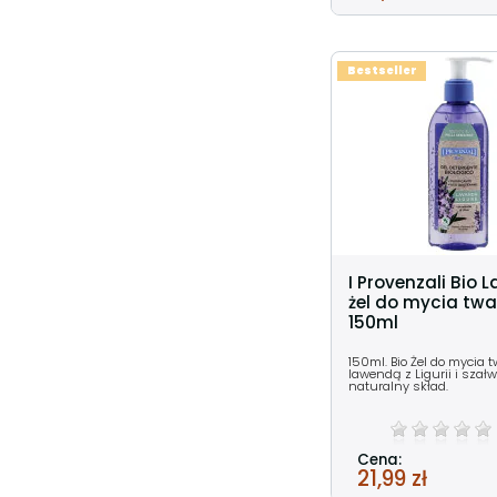
Bestseller
I Provenzali Bio 
żel do mycia twa
150ml
150ml. Bio Żel do mycia t
lawendą z Ligurii i szałw
naturalny skład.
Cena:
21,99 zł