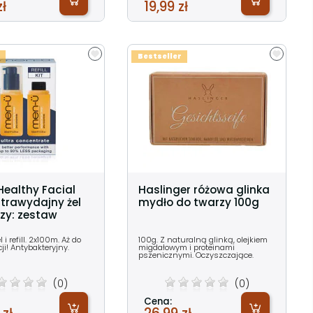
zł
19,99 zł
Bestseller
ealthy Facial
Haslinger różowa glinka
trawydajny żel
mydło do twarzy 100g
zy: zestaw
l
 i refill. 2x100m. Aż do
100g. Z naturalną glinką, olejkiem
ji! Antybakteryjny.
migdałowym i proteinami
pszenicznymi. Oczyszczające.
(0)
(0)
Cena: