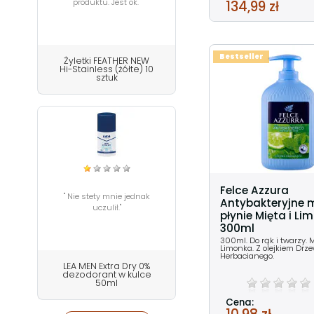
produktu. Jest ok."
134,99 zł
Bestseller
Żyletki FEATHER NEW
Hi-Stainless (żółte) 10
sztuk
Felce Azzura
" Nie stety mnie jednak
Antybakteryjne 
uczulił."
płynie Mięta i Li
300ml
300ml. Do rąk i twarzy. M
Limonka. Z olejkiem Drz
Herbacianego.
LEA MEN Extra Dry 0%
dezodorant w kulce
50ml
Cena: