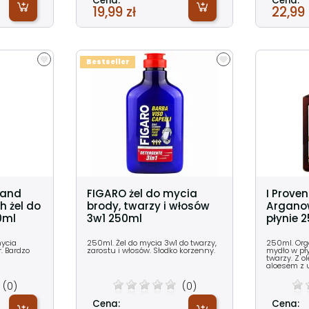
Cena:
Cena:
19,99 zł
22,99 
Bestseller
 and
FIGARO żel do mycia
I Proven
h żel do
brody, twarzy i włosów
Argano
0ml
3w1 250ml
płynie 
mycia
250ml. Żel do mycia 3w1 do twarzy,
250ml. Or
r. Bardzo
zarostu i włosów. Słodko korzenny.
mydło w pły
twarzy. Z 
aloesem z 
(0)
(0)
Cena:
Cena: