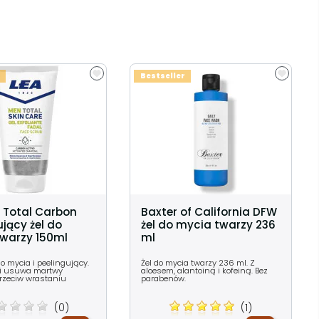
Bestseller
 Total Carbon
Baxter of California DFW
ujący żel do
żel do mycia twarzy 236
warzy 150ml
ml
do mycia i peelingujący.
Żel do mycia twarzy 236 ml. Z
 i usuwa martwy
aloesem, alantoiną i kofeiną. Bez
Przeciw wrastaniu
parabenów.
(0)
(1)