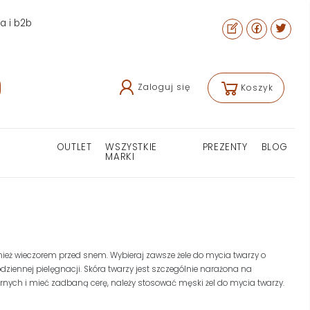
ra i b2b
Zaloguj się
Koszyk
OUTLET
WSZYSTKIE
PREZENTY
BLOG
MARKI
nież wieczorem przed snem. Wybieraj zawsze żele do mycia twarzy o
dziennej pielęgnacji. Skóra twarzy jest szczególnie narażona na
órnych i mieć zadbaną cerę, należy stosować męski żel do mycia twarzy.