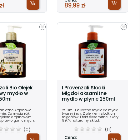
Cena:
zł
89,99 zł
zali Bio Olejek
I Provenzali Słodki
wy mydło w
Migdał aksamitne
250ml
mydło w płynie 250ml
ganiczne Arganowe
250ml. Delikatne mydło do mycia
nie. Do mycia rąk i
twarzy i rak. Z olejkiem słodkich
olejkiem arganowym i
migdałów. Efekt aksamitnej skóry.
upraw organicznych.
99,1% naturalny skład.
(0)
(0)
Cena: