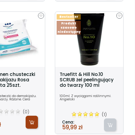
Bestseller
Produkt
czasowo
niedostępny
men chusteczki
Truefitt & Hill No.10
akijażu Rosa
SCRUB żel peelingujący
a 25szt.
do twarzy 100 ml
steczki do demakijażu.
100ml. Z wyciągami roślinnymi.
warzy. Różane. Cera
Angielski
(0)
(1)
Cena:
ł
59,99 zł