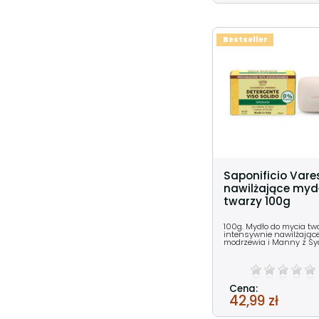
Bestseller
Saponificio Vare
nawilżające myd
twarzy 100g
100g. Mydło do mycia tw
intensywnie nawilżając
modrzewia i Manny z Sycy
Cena:
42,99 zł