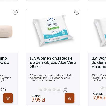
sino
LEA Women chusteczki
LEA Wo
ło do
do demakijażu Aloe Vera
do dem
25szt.
Mosquet
arzy
25szt. Wygodne chusteczki duże
25szt. Chu
e. Wyciąg
do demakijażu. Z aloesem. Cera
Do oczu i t
lii.
mieszana i normalna.
wrażliwa.
(0)
(0)
Cena:
Cena:
7,95 z
7,95 zł