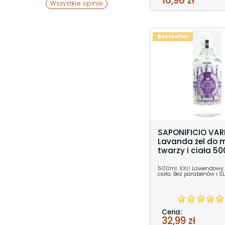
10,98 zł
Wszystkie opinie
Bestseller
SAPONIFICIO VAR
Lavanda żel do 
twarzy i ciała 5
500ml. XXL! Lawendowy. 
ciała. Bez parabenów i S
Cena:
32,99 zł