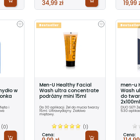
34,99 zł
19,99 
Bestseller
Bestseller
Men-U Healthy Facial
men-u H
mydło w
Wash ultra concentrate
Wash ul
monka
podróżny mini 15ml
do twar
2x100m
ięta i
Do 30 aplikacji. Żel do mycia twarzy
DUO SET! Żel
ewa
15ml. Ultrawydajny. Ziołowo
530 aplikac
miętowy.
(0)
(1)
Cena:
Cena: