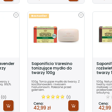
Bestseller
Lavender
Saponificio Varesino
Saponif
rzy
tonizujące mydło do
rozświe
twarzy 100g
twarzy 
warzy z
100g. Tonizujące mydło do twarzy. Z
100g. Natu
ią. 99,1%
kasztanowcem i kwasem
twarzy rozś
hialuronowm. Polecane przed
matowej i 
goleniem.
przebarwie
arbutyną.
(0)
(1)
Cena:
Cena:
42,99 zł
42,99 