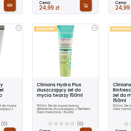
Cena:
Cena:
24,99 zł
24,99 
Bestseller
Bestseller
ly
Clinians Hydra Plus
Clinian
el
złuszczający żel do
Rinfres
o
mycia twarzy 150ml
żel do 
150ml
el do mycia
150ml. Żel do mycia twarzy
150ml. Żel 
czający z
delikatnie złuszczający z Perlitem.
Cera norma
Cera mieszana i tłusta.
(0)
(0)