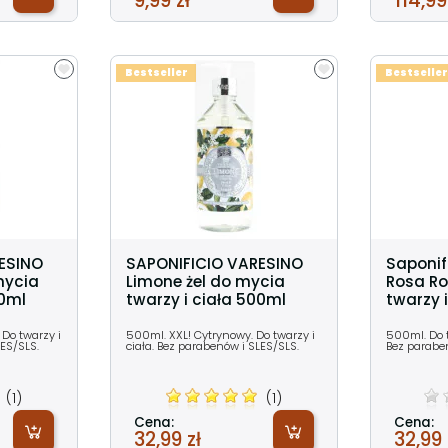
9,99 zł
114,99
Bestseller
Bestseller
ESINO
SAPONIFICIO VARESINO
Saponif
mycia
Limone żel do mycia
Rosa Ro
00ml
twarzy i ciała 500ml
twarzy 
Do twarzy i
500ml. XXL! Cytrynowy. Do twarzy i
500ml. Do t
LES/SLS.
ciała. Bez parabenów i SLES/SLS.
Bez parabe
(1)
(1)
Cena:
Cena:
32,99 zł
32,99 