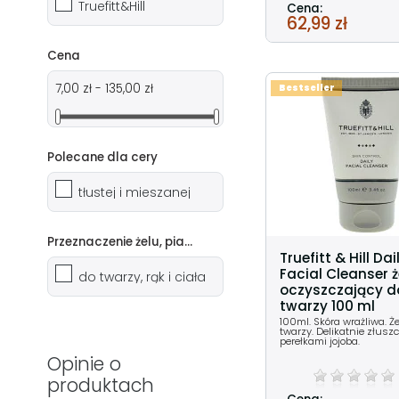
Truefitt&Hill
Cena:
62,99 zł
Cena
7,00 zł - 135,00 zł
Bestseller
Polecane dla cery
tłustej i mieszanej
Przeznaczenie żelu, pianki, mydła
Truefitt & Hill Dai
Facial Cleanser ż
do twarzy, rąk i ciała
oczyszczający d
twarzy 100 ml
100ml. Skóra wrażliwa. Ż
twarzy. Delikatnie złusz
perełkami jojoba.
Opinie o
produktach