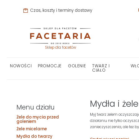
Czas, koszty i terminy dostawy
Sklep dla facetów
NOWOŚCI
PROMOCJE
GOLENIE
TWARZ I
WŁ
CIAŁO
Mydła i żel
Menu działu
Myj twarz żelem oczyszczaj
Żele do mycia przed
działaniu nie tylko oczyszc
goleniem
zanieczyszczenia, ale też 
Żele micelarne
Mydła do twarzy