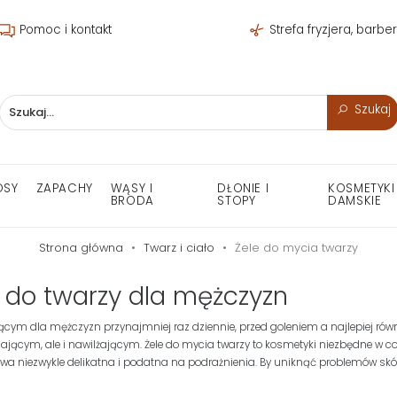
Pomoc i kontakt
Strefa fryzjera, barbe
Szukaj
OSY
ZAPACHY
WĄSY I
DŁONIE I
KOSMETYKI
BRODA
STOPY
DAMSKIE
Strona główna
Twarz i ciało
Żele do mycia twarzy
e do twarzy dla mężczyzn
ącym dla mężczyzn przynajmniej raz dziennie, przed goleniem a najlepiej rów
zającym, ale i nawilżającym. Żele do mycia twarzy to kosmetyki niezbędne w co
bywa niezwykle delikatna i podatna na podrażnienia. By uniknąć problemów sk