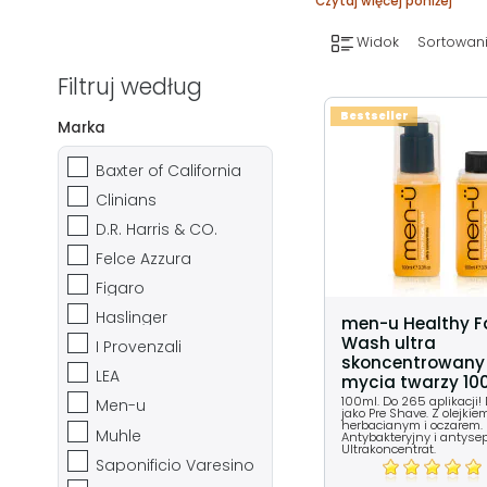
Czytaj więcej poniżej
Widok
Sortowani
Filtruj według
Bestseller
Marka
Baxter of California
Clinians
D.R. Harris & CO.
Felce Azzura
Figaro
Haslinger
men-u Healthy F
Wash ultra
I Provenzali
skoncentrowany 
LEA
mycia twarzy 10
100ml. Do 265 aplikacji!
Men-u
jako Pre Shave. Z olejkie
herbacianym i oczarem.
Muhle
Antybakteryjny i antyse
Ultrakoncentrat.
Saponificio Varesino