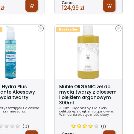
Cena:
zł
124,99 zł
Bestseller
s Hydra Plus
Muhle ORGANIC żel do
cante Aloesowy
mycia twarzy z aloesem
mycia twarzy
i olejkiem arganowym
300ml
oczyszczający z aloesem.
300ml. Organiczny. Dla skóry
lna i mieszana.
delikatnej. Z olejkiem arganowym.
Wzmacnia elastyczność skóry.
(0)
(1)