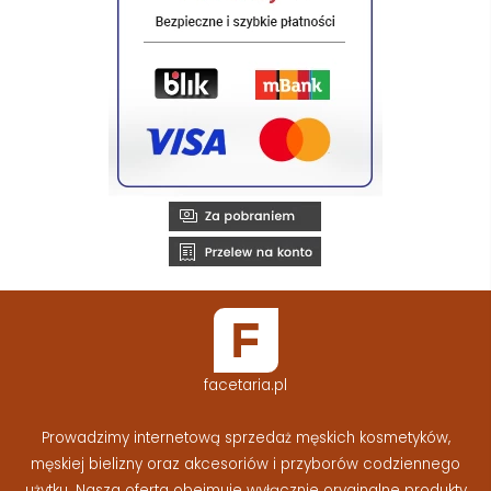
facetaria.pl
Prowadzimy internetową sprzedaż męskich kosmetyków,
męskiej bielizny oraz akcesoriów i przyborów codziennego
użytku. Nasza oferta obejmuje wyłącznie oryginalne produkty