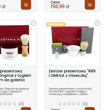
Cena:
 zł
156,99 zł
Bestseller
 prezentowy
Zestaw prezentowy "R89
riginal z tyglem
i OMEGA z miseczką"
em do golenia
ac Original do golenia
Zestaw prezentowy z maszynką
w tyglu, pędzel w
Muhle R89 i pędzel Omega z
fterShave.
miseczką, mydełkiem i żyletki.
(0)
(0)