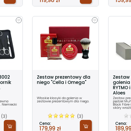
119,98 zł
159,99
33002
Zestaw prezentowy dla
Zestaw
ornik
niego "Cella i Omega"
golenia
.
RYTMO i
Aloes
Włoskie klasyki do golenia w
Zestaw pre
dzewna
zestawie prezentowym dla niego.
pędzel Muh
. Niemiecki
Black Fibre
skóry wrażl
(3)
(3)
Cena:
Cena:
179,99 zł
189,99