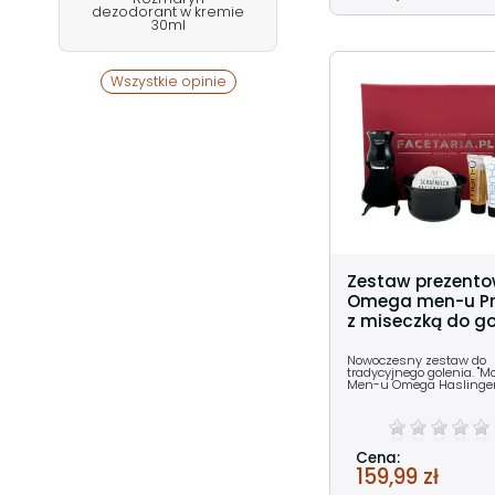
dezodorant w kremie
30ml
Wszystkie opinie
Zestaw prezent
Omega men-u Pr
z miseczką do go
Nowoczesny zestaw do
tradycyjnego golenia. "
Men-u Omega Haslinger
Cena:
159,99 zł