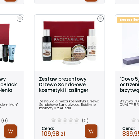
Bestseller
owy
Zestaw prezentowy
"Dovo 5
oBlack
Drzewo Sandałowe
ostrzen
lenia
kosmetyki Haslinger
brzytw
Zestaw dla męża kosmetyki Drzewo
Brzytwa DO
Modern Man"
Sandałowe Sandalwood. Roślinne
QUALITY 5/8
.
kosmetyki z Austrii.
(0)
(0)
Cena:
Cena:
109,98 zł
839,95