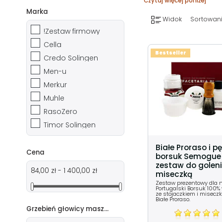
Czytaj więcej poniżej
Marka
Widok
Sortowani
!Zestaw firmowy
Cella
Bestseller
Credo Solingen
Men-u
Merkur
Muhle
RasoZero
Timor Solingen
Białe Proraso i p
Cena
borsuk Semogue
zestaw do goleni
84,00 zł - 1 400,00 zł
miseczką
Zestaw prezentowy dla n
Portugalski Borsuk 100%
ze stojaczkiem i miseczk
Białe Proraso.
Grzebień głowicy maszynki