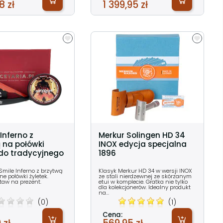
8 zł
1 399,95 zł
Inferno z
Merkur Solingen HD 34
 na połówki
INOX edycja specjalna
 do tradycyjnego
1896
Smile Inferno z brzytwą
Klasyk Merkur HD 34 w wersji INOX
e połówki żyletek.
ze stali nierdzewnej ze skórzanym
taw na prezent.
etui w komplecie. Gratka nie tylko
dla kolekcjonerów. Idealny produkt
na...
(0)
(1)
Cena: