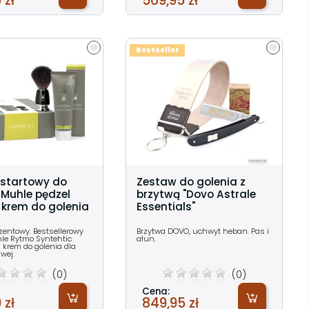
 zł
569,95 zł
Bestseller
 startowy do
Zestaw do golenia z
 Muhle pędzel
brzytwą "Dovo Astrale
 krem do golenia
Essentials"
zentowy. Bestsellerowy
Brzytwa DOVO, uchwyt heban. Pas i
le Rytmo Syntehtic
ałun.
 i krem do golenia dla
iwej.
(0)
(0)
Cena:
 zł
849,95 zł