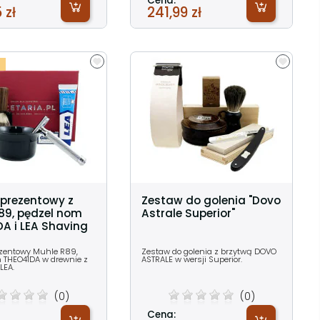
Cena:
 zł
241,99 zł
prezentowy z
Zestaw do golenia "Dovo
89, pędzel nom
Astrale Superior"
A i LEA Shaving
zentowy Muhle R89,
Zestaw do golenia z brzytwą DOVO
 THEO41DA w drewnie z
ASTRALE w wersji Superior.
LEA.
(0)
(0)
Cena: