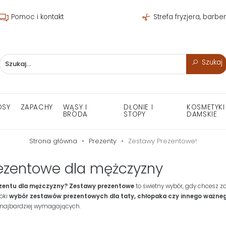
Pomoc i kontakt
Strefa fryzjera, barbe
Szukaj
OSY
ZAPACHY
WĄSY I
DŁONIE I
KOSMETYKI
BRODA
STOPY
DAMSKIE
Strona główna
Prezenty
Zestawy Prezentowe!
ezentowe dla mężczyzny
ezentu dla mężczyzny?
Zestawy prezentowe
to świetny wybór, gdy chcesz 
roki
wybór zestawów prezentowych dla taty, chłopaka czy innego ważne
 najbardziej wymagających.