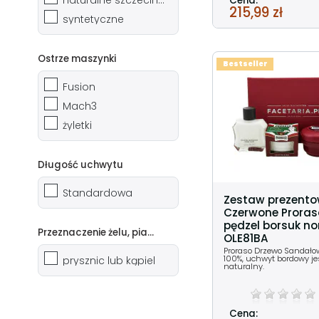
Cena:
215,99 zł
syntetyczne
Ostrze maszynki
Bestseller
Fusion
Mach3
żyletki
Długość uchwytu
Standardowa
Zestaw prezent
Czerwone Proraso
pędzel borsuk n
Przeznaczenie żelu, pianki, mydła
OLE81BA
Proraso Drzewo Sandało
100%, uchwyt bordowy je
prysznic lub kąpiel
naturalny.
Cena: