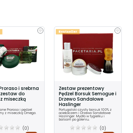
Bestseller
Proraso i srebrna
Zestaw prezentowy
zestaw do
Pędzel Borsuk Semogue i
 z miseczką
Drzewo Sandałowe
Haslinger
one Proraso i pędzel
Portugalski czysty borsuk 100% z
lny z miseczką Omega.
ociekaczem i Drzewo Sandałowe
Haslinger. Mydło w tygielku i
balsam po goleniu.
(0)
(0)