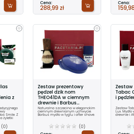
Cena:
Cena:
288,99 zł
159,98
llas
Zestaw prezentowy
Zestaw
pędzel dzik nom
Tabac O
enia z
THEO41DA w ciemnym
i pędzl
drewnie i Barbus...
radycyjnego
Naturalna szczecina w eleganckim
Zestaw Tab
owy
ciemnym drewnianym uchwycie.
Lux. Mydło 
las Smile. Z
Barbus mydło w tyglu i after shave.
drewnie i A
 żyletki
(0)
(0)