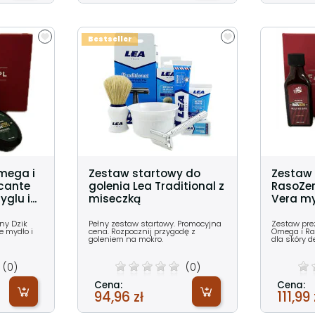
Bestseller
mega i
Zestaw startowy do
Zestaw 
scante
golenia Lea Traditional z
RasoZer
glu i...
miseczką
Vera myd
ny Dzik
Pełny zestaw startowy. Promocyjna
Zestaw pre
e mydło i
cena. Rozpocznij przygodę z
Omega i Ras
goleniem na mokro.
dla skóry de
(0)
(0)
Cena:
Cena:
94,96 zł
111,99 