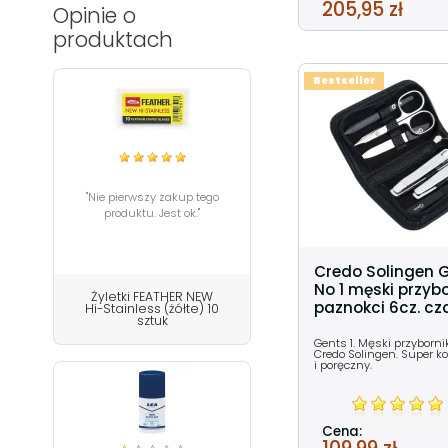
205,95 zł
Opinie o
produktach
Bestseller
"Nie pierwszy zakup tego
produktu. Jest ok."
Credo Solingen 
No 1 męski przyb
Żyletki FEATHER NEW
paznokci 6cz. cz
Hi-Stainless (żółte) 10
sztuk
Gents 1. Męski przybornik
Credo Solingen. Super 
i poręczny.
Cena: