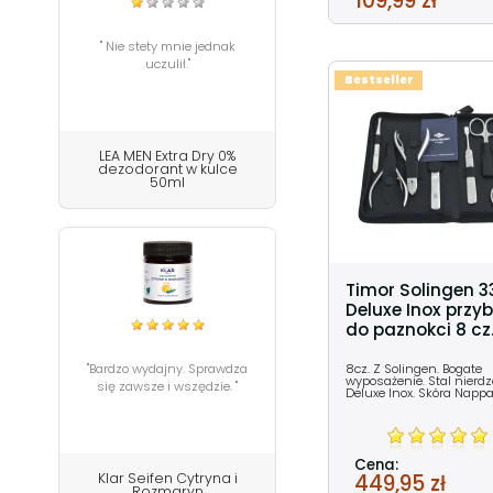
109,99 zł
" Nie stety mnie jednak
uczulił."
Bestseller
LEA MEN Extra Dry 0%
dezodorant w kulce
50ml
Timor Solingen 
Deluxe Inox przyb
do paznokci 8 cz
8cz. Z Solingen. Bogate
"Bardzo wydajny. Sprawdza
wyposażenie. Stal nier
się zawsze i wszędzie. "
Deluxe Inox. Skóra Nappa
Cena:
Klar Seifen Cytryna i
449,95 zł
Rozmaryn