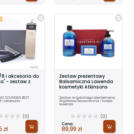
/8 i akcesoria do
Zestaw prezentowy
ia" - zestaw z
Balsamiczna Lawenda
ą
kosmetyki Atkinsons
VO SOLINGEN BEST
Zestaw angielskiego dżentelmena.
 i akcesoria.
Wyjatkowo balsamiczna i świeża
lawenda.
(0)
(0)
Cena:
 zł
89,99 zł