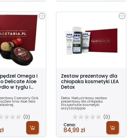
pędzel Omega i
Zestaw prezentowy dla
o Delicate Aloe
chłopaka kosmetyki LEA
ło w tyglu i...
Detox
zentowy Czerwony Dzik
Detox. Nietuzinkowy zestaw
oZero linia Aloe Vera
prezentowy dla chłopaka.
likatnej.
Hiszpańskie kosmetyki
oczyszczające.
(0)
(0)
Cena:
zł
84,99 zł