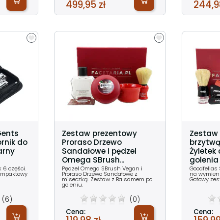
499,95 zł
244,9
Gents
Zestaw prezentowy
Zestaw 
ornik do
Proraso Drzewo
brzytwą
arny
Sandałowe i pędzel
Żyletek
Omega SBrush...
golenia
 6 części.
Pędzel Omega SBrush Vegan i
Goodfellas 
kompaktowy
Proraso Drzewo Sandałowe z
na wymienn
miseczką. Zestaw z Balsamem po
Gotowy zes
goleniu.
(6)
(0)
Cena:
Cena: