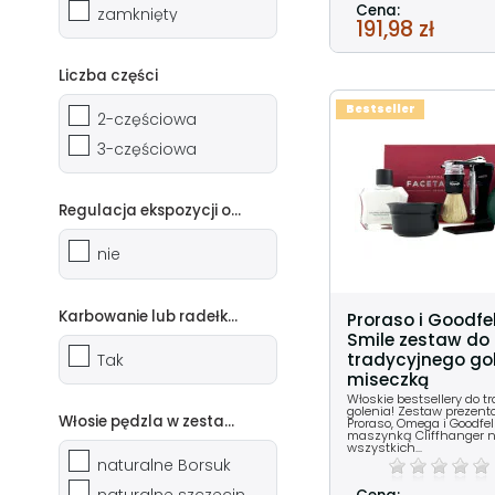
Cena:
zamknięty
191,98 zł
Liczba części
Bestseller
2-częściowa
3-częściowa
Regulacja ekspozycji ostrza
nie
Karbowanie lub radełkowanie rączki
Proraso i Goodfe
Smile zestaw do
tradycyjnego gol
Tak
miseczką
Włoskie bestsellery do t
golenia! Zestaw prezent
Włosie pędzla w zestawie
Proraso, Omega i Goodfel
maszynką Cliffhanger na
wszystkich...
naturalne Borsuk
naturalne szczecina dzika