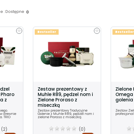
e : Dostępne
Bestseller
Bestseller
ędzel
Zestaw prezentowy z
Zielone 
 Pharo
Muhle R89, pędzel nom i
Omega 
a z
Zielone Proraso z
golenia
miseczką
iego.
Zestaw prezentowy Tradycyjne
Zestaw Ziel
 w drewnie
Golenie z Muhle R89, pędzel nom i
profesjona
a. TRIO
zielone Proraso z miseczką.
(2)
(0)