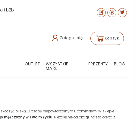
ra i b2b
Zaloguj się
Koszyk
OUTLET
WSZYSTKIE
PREZENTY
BLOG
MARKI
zaskoczyć bliską Ci osobę niepowtarzalnym upominkiem. W sklepie
go mężczyzny w Twoim życiu
. Niezależnie od okazji, nasza oferta z