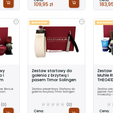
Cena:
Cena:
109,95 zł
183,95
Bestseller
Bestseller
owy
Zestaw startowy do
Zestaw 
 i
golenia z brzytwą i
Muhle R
om
pasem Timor Solingen
THEO41D
we. Borsuk
Zestaw prezentowy Startowy do
Zestaw pre
sion
golenia brzytwą Timor Solingen.
pędzel nom
miseczką i 
(0)
(0)
Cena:
Cena: