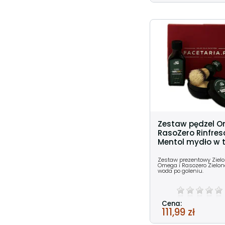
Zestaw pędzel O
RasoZero Rinfre
Mentol mydło w ty
Zestaw prezentowy Zielo
Omega i Rasozero Zielon
woda po goleniu.
Cena:
111,99 zł