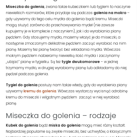
Miseczka do golenia
, zwana także kubeczkiem lub tyglem to naczynie
niewielkich rozmiarów, które przydaje się podczas
golenia na mokro
–
gdy używamy do tego celu mydła do golenia bądź kremu. Miseczki
mogą służyć zarówno do przechowywania mydeł (nie zawsze
kupujemy je w komplecie z naczyniem), jak i do wyrabiania piany
pędzlem. Gdy stosujemy mydło, możemy włożyć je do miseczki, a
następnie zmoczonym delikatnie pędzlem zacząć wyrabiać na nim
pianę. Możemy też pianę tworzyć bez wkładania mydła. Wówczas
mokrym pędzlem nabieramy niewielką ilość mydła i zaczynamy
„ubijać” pianę w tygielku. Są też
tygle dwukomorowe
– w jednej
trzymamy mydło, w drugiej wyrabiamy pianę lub odkładamy do niej
pędzel podczas golenia.
Tygiel do golenia
posłuży nam także wtedy, gdy do wyrobienia piany
używamy
kremu do golenia
. Wówczas wystarczy wycisnąć odrobinę
kremu do miseczki i wilgotnym pędzlem
zacząć w niej wyrabiać
pianę.
Miseczka do golenia – rodzaje
Kubek do golenia
bądź
miska do golenia
mogą mieć różny kształt.
Najbardziej popularne są zwykłe miseczki, bez uchwytów, o klasycznym