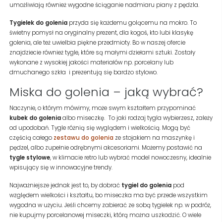
umożliwiają również wygodne ściąganie nadmiaru piany z pędzla.
Tygielek do golenia
przyda się każdemu golącemu na mokro. To
świetny pomysł na oryginalny prezent, dla kogoś, kto lubi klasykę
golenia, ale też uwielbia piękne przedmioty. Bo w naszej ofercie
znajdziecie również tygle, które są małymi dziełami sztuki. Zostały
wykonane z wysokiej jakości materiałów np. porcelany lub
dmuchanego szkła
i prezentują się bardzo stylowo.
Miska do golenia – jaką wybrać?
Naczynie, o którym mówimy, może swym kształtem przypominać
kubek do golenia
albo miseczkę.
To jaki rodzaj tygla wybierzesz, zależy
od upodobań. Tygle różnią się wyglądem i wielkością. Mogą być
częścią całego
zestawu do golenia
ze stojakiem na maszynkę i
pędzel, albo zupełnie odrębnymi akcesoriami. Możemy postawić na
tygle stylowe
, w klimacie retro lub wybrać model nowoczesny, idealnie
wpisujący się w innowacyjne trendy.
Najważniejsze jednak jest to, by dobrać
tygiel do golenia
pod
względem wielkości
i kształtu, bo miseczka ma być przede wszystkim
wygodna w użyciu. Jeśli chcemy zabierać ze sobą tygielek np. w podróż,
nie kupujmy porcelanowej miseczki, którą można uszkodzić. O wiele