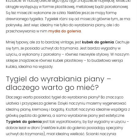
kształcie. W naszej ofercie tego typu tygli znajdziecie najwięcej. Miseczki
okrągłe występują w formie plastikowej, metalowej bądź porcelanowej.
Są też miseczki wykonane ze szkła. Niektóre jeszcze mają formę
drewnianego tygielka. Tygielek różni się od miseczki głównie tym, że ma
pokrywkę. Jest więc idealny nie tylko do wyrabiania piany, ale i do
przechowywania w nim
mydła do golenia
.
Mniej typowy, ale za to bardziej vintage, jest
kubek do golenia
. Cechuje
się tym, że posiada uchwyt do trzymania. Jest bardzo wygodny w
użyciu, a wykonany z porcelany – również niezwykle stylowy. W naszym
sklepie znajdziecie również kubek plastikowy – to budżetowa wersja
kubka, idealna na wyjazdy.
Tygiel do wyrabiania piany –
dlaczego warto go mieć?
Dlaczego warto posiadać tygiel do wyrabiania piany? Bo znacząco
ułatwia i przyspiesza golenie. Dzięki naczyniu możemy wygenerować
idealną pianę, kremową i bogatą. Kształt naczynia idealnie współgra z
główką pędzla do golenia, a samo wyrabianie piany jest estetyczne.
Tygielek do golenia
jest tak wyprofilowany, by był wygodny w użyciu –
dobrze leżał w dłoni (niektóre kubki do golenia posiadają specjalny
uchwyt do trzymania), miał idealną wielkość. Ścianki naczynia