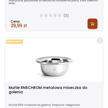
Praktyczna plastikowa miseczka do wyrabiania piany. Kolor srebrno-
biały.
(0)
Cena:
39,99 zł
Bestseller
Muhle RN6CHROM metalowa miseczka do
golenia
Muhle RN6 miseczka do golenia. Poręczna i elegancka.