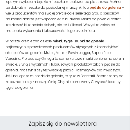
lepszym wyborem będzie miseczka metalowa lub plastikowa. Można
też dobrać miseczkę do posiadanej maszynki lub
pędzla do golenia
–
wielu producentów ma swojej ofercie całe serie tego typu akcesoriów.
Na koniec dobrze jest wspomnieć o budżecie. Miska do golenia potrafi
kosztować kilkanaście złotych, ale też i kilkaset. Wszystko zależy od
materiału wykonania i luksusowości tego przedmiotu.
W naszej ofercie znajdziecie
miski, tygle i kubki do golenia
najlepszych, sprawdzonych producentów słynących z kosmetyków i
akcesoriów do golenia. Muhle, Merkur, Edwin Jagger, Saponificio
Varesino, Proraso czy Omega to same kultowe marki cenione na całym
świecie. Słyną z wybitnych i luksusowych produktów takich pędzle do
golenia, maszynki czy też wysokiej jakości kosmetyków dla mężczyzn.
Jeśli najlepsze miseczki do golenia, to tylko w Facetarii. Zapraszamy do
zapoznania się z naszą ofertą. Chętnie pomożemy Ci wybrać idealny
tygiel do golenia.
Zapisz się do newslettera