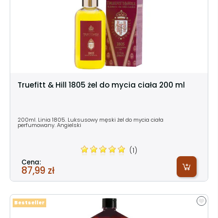
Truefitt & Hill 1805 żel do mycia ciała 200 ml
200ml. Linia 1805. Luksusowy męski żel do mycia ciała
perfumowany. Angielski
(1)
Cena:
87,99 zł
Bestseller