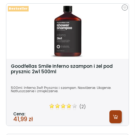
Bestseller
Goodfellas Smile Inferno szampon i żel pod
prysznic 2w1 500ml
500ml. Inferno 3w1! Prysznic i szampon. Nawilżenie. Ukojenie.
Natłuszczenie i zmiękczenie.
(2)
Cena:
41,99 zł