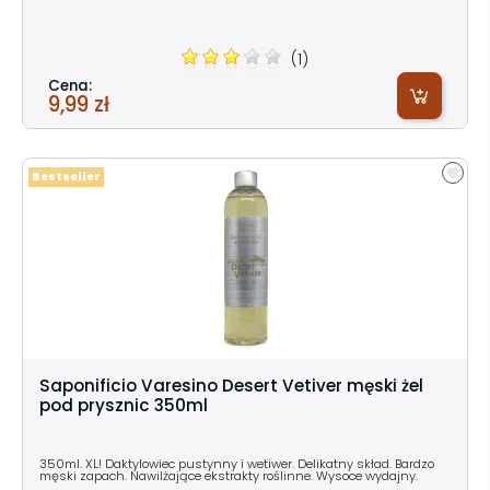
(1)
Cena:
9,99 zł
Bestseller
Saponificio Varesino Desert Vetiver męski żel
pod prysznic 350ml
350ml. XL! Daktylowiec pustynny i wetiwer. Delikatny skład. Bardzo
męski zapach. Nawilżające ekstrakty roślinne. Wysoce wydajny.