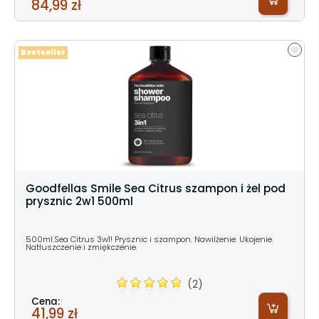
84,99 zł
Bestseller
Goodfellas Smile Sea Citrus szampon i żel pod
prysznic 2w1 500ml
500ml.Sea Citrus 3w1! Prysznic i szampon. Nawilżenie. Ukojenie.
Natłuszczenie i zmiękczenie.
(2)
Cena:
41,99 zł