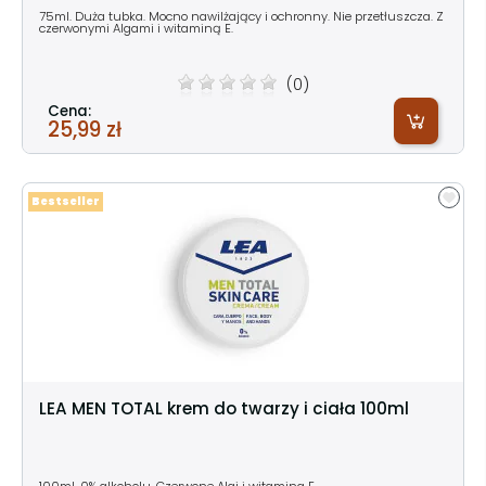
75ml. Duża tubka. Mocno nawilżający i ochronny. Nie przetłuszcza. Z
czerwonymi Algami i witaminą E.
(0)
Cena:
25,99 zł
Bestseller
LEA MEN TOTAL krem do twarzy i ciała 100ml
100ml. 0% alkoholu. Czerwone Algi i witamina E