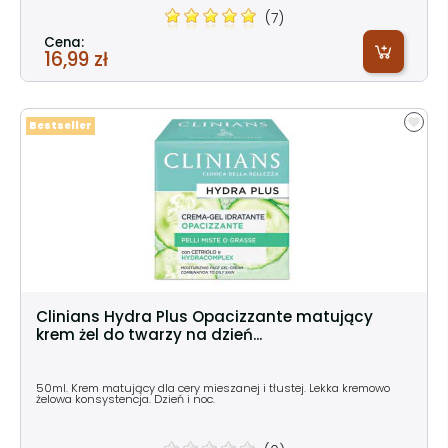
(7)
Cena:
16,99 zł
Bestseller
Clinians Hydra Plus Opacizzante matujący
krem żel do twarzy na dzień...
50ml. Krem matujący dla cery mieszanej i tłustej. Lekka kremowo
żelowa konsystencja. Dzień i noc.