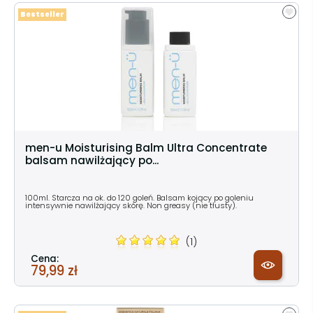
Bestseller
men-u Moisturising Balm Ultra Concentrate
balsam nawilżający po...
100ml. Starcza na ok. do 120 goleń. Balsam kojący po goleniu
intensywnie nawilżający skórę. Non greasy (nie tłusty).
(1)
Cena:
79,99 zł