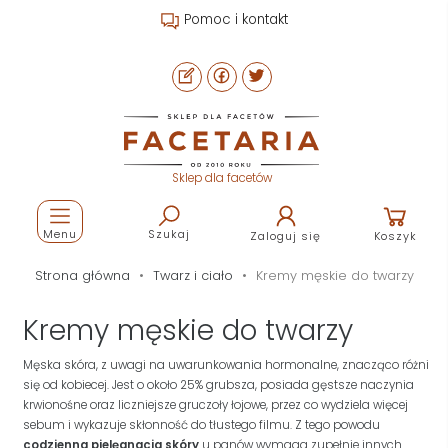
Pomoc i kontakt
Sklep dla facetów
Menu
Szukaj
Zaloguj się
Koszyk
Strona główna
Twarz i ciało
Kremy męskie do twarzy
Kremy męskie do twarzy
Męska skóra, z uwagi na uwarunkowania hormonalne, znacząco różni
się od kobiecej. Jest o około 25% grubsza, posiada gęstsze naczynia
krwionośne oraz liczniejsze gruczoły łojowe, przez co wydziela więcej
sebum i wykazuje skłonność do tłustego filmu. Z tego powodu
codzienna pielęgnacja skóry
u panów wymaga zupełnie innych