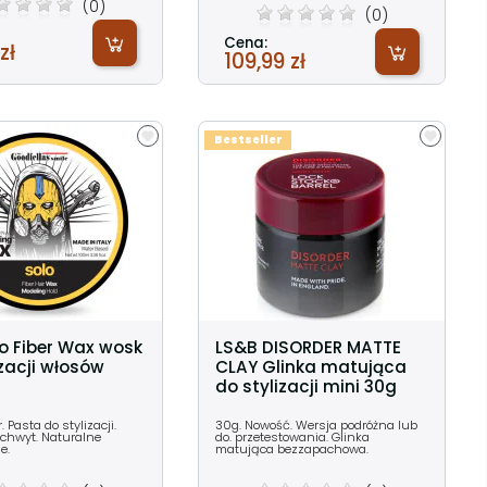
(0)
(0)
Cena:
zł
109,99 zł
Bestseller
o Fiber Wax wosk
LS&B DISORDER MATTE
izacji włosów
CLAY Glinka matująca
do stylizacji mini 30g
. Pasta do stylizacji.
30g. Nowość. Wersja podróżna lub
 chwyt. Naturalne
do. przetestowania. Glinka
e.
matująca bezzapachowa.