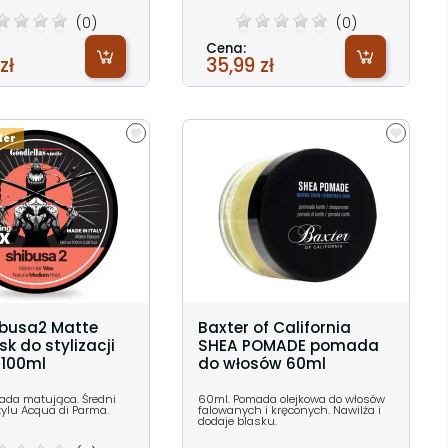
(0)
(0)
Cena:
zł
35,99 zł
ler
...
ibusa2 Matte
Baxter of California
k do stylizacji
SHEA POMADE pomada
 100ml
do włosów 60ml
ada matująca. Średni
60ml. Pomada olejkowa do włosów
tylu Acqua di Parma.
falowanych i kręconych. Nawilża i
dodaje blasku.