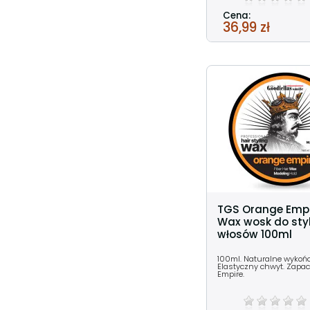
Cena:
36,99 zł
TGS Orange Empi
Wax wosk do styl
włosów 100ml
100ml. Naturalne wykońc
Elastyczny chwyt. Zapa
Empire.