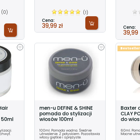
(0)
(1)
Cena:
39,99 zł
Cena:
39,99 
Bestseller
Hair
men-u DEFINE & SHINE
Baxter o
pomada do stylizacji
CLAY P
w 50ml
włosów 100ml
do wło
lizacji.
100ml. Pomada wodna. Średnie
60ml. Poma
chwyt.
utrwalenie. Z połyskiem. Pozostawia
Mocne utrw
włosy giętkie i sprężyste.