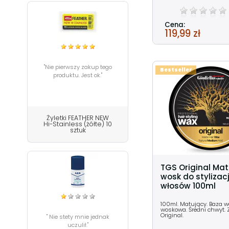
Cena:
119,99 zł
"Nie pierwszy zakup tego
Bestseller
produktu. Jest ok."
Żyletki FEATHER NEW
Hi-Stainless (żółte) 10
sztuk
TGS Original Ma
wosk do stylizacj
włosów 100ml
100ml. Matujący. Baza 
woskowa. Średni chwyt.
Original.
" Nie stety mnie jednak
uczulił."