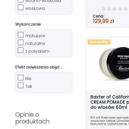
wodno-woskowa
woskowa
Cena:
129,99 zł
Wykończenie
matujące
Bestseller
naturalne
z połyskiem
Efekt zwiększenia objętości
Nie
Tak
Baxter of Califor
CREAM POMADE 
do włosów 60ml
Opinie o
60 ml. Kremowa pomad
produktach
woskowa. Lekkie utrwalen
Naturalne wykończenie. 