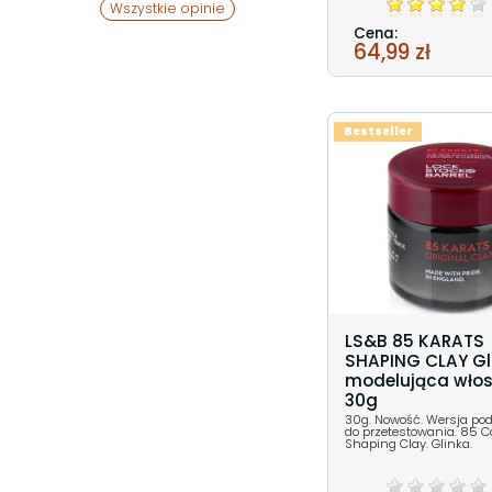
Wszystkie opinie
Cena:
64,99 zł
Bestseller
LS&B 85 KARATS
SHAPING CLAY Gl
modelująca włos
30g
30g. Nowość. Wersja pod
do przetestowania. 85 C
Shaping Clay. Glinka.