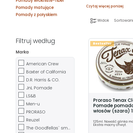
Pomady włókniste-fiber
Czytaj więcej poniżej
Pomady matujące
Pomady z połyskiem
Widok
Sortowani
Filtruj według
Bestseller
Marka
American Crew
Baxter of California
D.R. Harris & CO.
JnL Pomade
LS&B
Proraso Tenax C
Men-u
Pomade pomada
włosów (szara) 
PRORASO
Reuzel
125ml. Nowość glinka m
Ekstra mocny chwyt.
The Goodfellas` smile