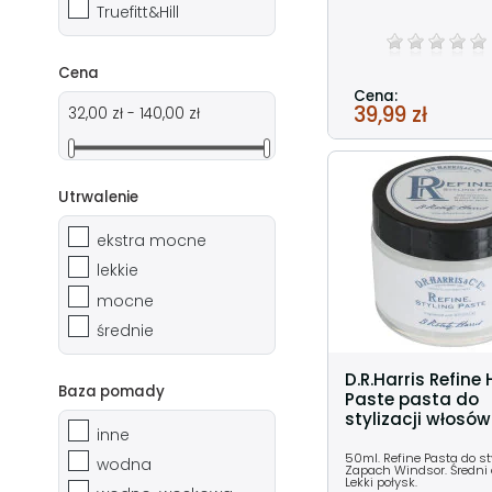
Truefitt&Hill
Cena
Cena:
39,99 zł
32,00 zł - 140,00 zł
Utrwalenie
ekstra mocne
lekkie
mocne
średnie
D.R.Harris Refine 
Baza pomady
Paste pasta do
stylizacji włosó
inne
50ml. Refine Pasta do sty
wodna
Zapach Windsor. Średni 
Lekki połysk.