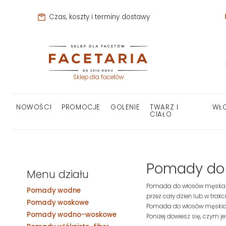
Czas, koszty i terminy dostawy
Sklep dla facetów
NOWOŚCI
PROMOCJE
GOLENIE
TWARZ I
WŁ
CIAŁO
Pomady do
Menu działu
Pomada do włosów męska - 
Pomady wodne
przez cały dzień lub w trak
Pomady woskowe
Pomada do włosów męskich t
Pomady wodno-woskowe
Poniżej dowiesz się, czym j