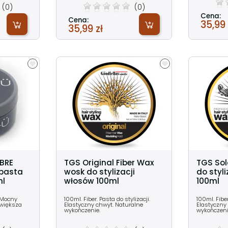
(0)
(0)
Cena:
Cena:
35,99 
35,99 zł
BRE
TGS Original Fiber Wax
TGS Sol
 pasta
wosk do stylizacji
do styl
ml
włosów 100ml
100ml
 Mocny
100ml. Fiber. Pasta do stylizacji.
100ml. Fiber
Zwiększa
Elastyczny chwyt. Naturalne
Elastyczny
wykończenie.
wykończeni