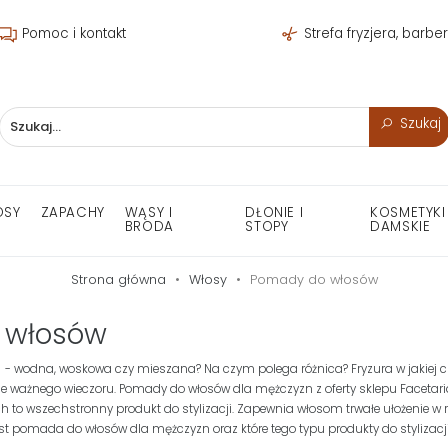
Pomoc i kontakt
Strefa fryzjera, barbe
Szukaj
OSY
ZAPACHY
WĄSY I
DŁONIE I
KOSMETYKI
BRODA
STOPY
DAMSKIE
Strona główna
Włosy
Pomady do włosów
 włosów
wodna, woskowa czy mieszana? Na czym polega różnica? Fryzura w jakiej czu
cie ważnego wieczoru. Pomady do włosów dla mężczyzn z oferty sklepu Facetaria 
o wszechstronny produkt do stylizacji. Zapewnia włosom trwałe ułożenie w ró
est pomada do włosów dla mężczyzn oraz które tego typu produkty do stylizacj