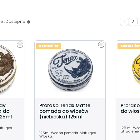
1
2
e : Dostępne
Bestseller
Bestseller
lay
Proraso Tenax Matte
Proras
 do
pomada do włosów
do włos
125ml
(niebieska) 125ml
atująca.
125 ml. W
utrwalenie.
125ml. Wodna pomada. Matująca.
Włoska.