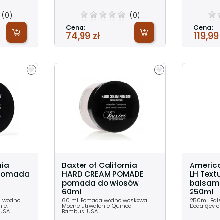
(0)
(0)
Cena:
Cena:
74,99 zł
119,99
nia
Baxter of California
America
pomada
HARD CREAM POMADE
LH Text
pomada do włosów
balsam 
60ml
250ml
a wodno
60 ml. Pomada wodno woskowa.
250ml. Bal
ie.
Mocne utrwalenie. Quinoa i
Dodający ob
USA.
Bambus. USA.