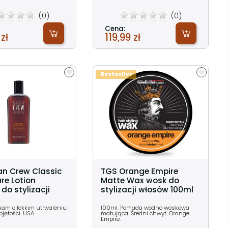
(0)
(0)
Cena:
 zł
119,99 zł
Bestseller
n Crew Classic
TGS Orange Empire
ure Lotion
Matte Wax wosk do
do stylizacji
stylizacji włosów 100ml
sam o lekkim utrwaleniu.
100ml. Pomada wodno woskowa
jętości. USA.
matująca. Średni chwyt. Orange
Empire.