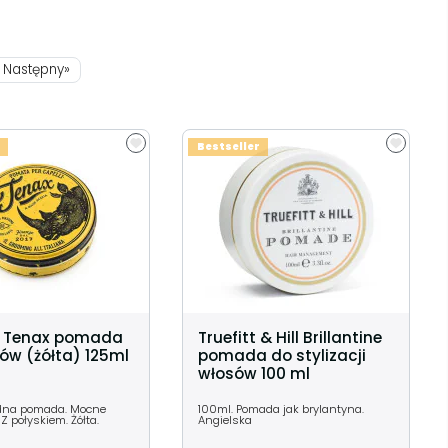
Następny»
Bestseller
o Tenax pomada
Truefitt & Hill Brillantine
ów (żółta) 125ml
pomada do stylizacji
włosów 100 ml
odna pomada. Mocne
100ml. Pomada jak brylantyna.
 Z połyskiem. Żółta.
Angielska