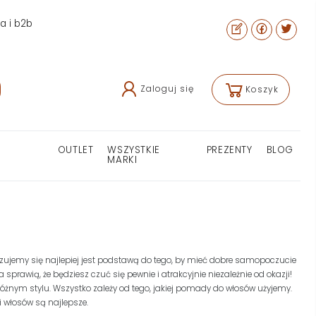
ra i b2b
Zaloguj się
Koszyk
OUTLET
WSZYSTKIE
PREZENTY
BLOG
MARKI
jemy się najlepiej jest podstawą do tego, by mieć dobre samopoczucie
sprawią, że będziesz czuć się pewnie i atrakcyjnie niezależnie od okazji!
żnym stylu. Wszystko zależy od tego, jakiej pomady do włosów użyjemy.
i włosów są najlepsze.