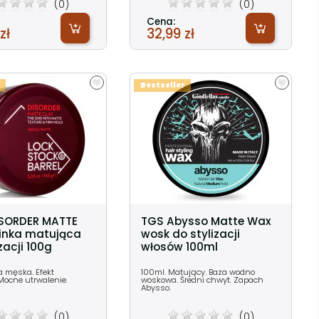
(0)
(0)
Cena:
zł
32,99 zł
Bestseller
ISORDER MATTE
TGS Abysso Matte Wax
inka matująca
wosk do stylizacji
zacji 100g
włosów 100ml
a męska. Efekt
100ml. Matujący. Baza wodno
Mocne utrwalenie.
woskowa. Średni chwyt. Zapach
Abysso.
(0)
(0)