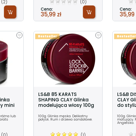
(2)
(0)
Cena:
Cena:
35,99 zł
35,99 
Bestseller
Bestseller
LS&B 85 KARATS
LS&B D
inka
SHAPING CLAY Glinka
CLAY Gl
y mini
modelująca włosy 100g
do styli
różna lub
100g. Glinka męska. Delikatny
100g. Glink
arats
połysk. Rum i drzewo sandałowe.
matujący. 
Angielska.
(0)
(1)