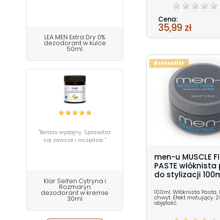
Cena:
35,99 zł
LEA MEN Extra Dry 0%
dezodorant w kulce
50ml
Bestseller
"Bardzo wydajny. Sprawdza
się zawsze i wszędzie. "
men-u MUSCLE FI
PASTE włóknista
do stylizacji 100
Klar Seifen Cytryna i
Rozmaryn
100ml. Włóknista Pasta.
dezodorant w kremie
chwyt. Efekt matujący. 
30ml
objętość.