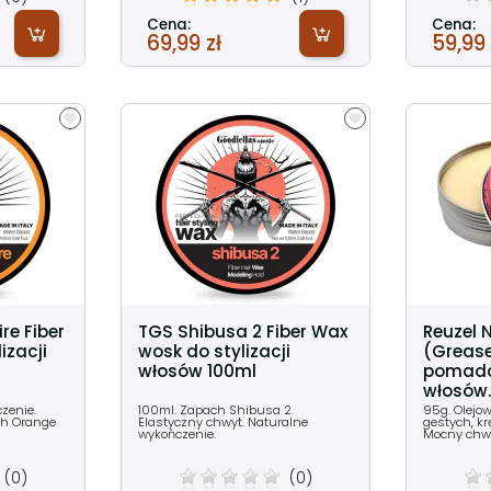
Cena:
Cena:
69,99 zł
59,99 
re Fiber
TGS Shibusa 2 Fiber Wax
Reuzel 
izacji
wosk do stylizacji
(Greas
włosów 100ml
pomada
włosów..
zenie.
100ml. Zapach Shibusa 2.
95g. Olejo
ch Orange
Elastyczny chwyt. Naturalne
gestych, k
wykończenie.
Mocny chwy
(0)
(0)