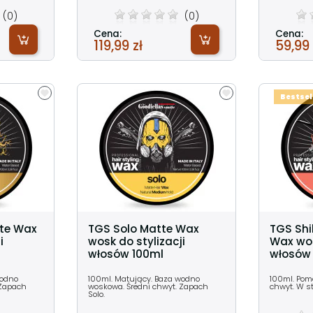
(0)
(0)
Cena:
Cena:
119,99 zł
59,99 
Bestsel
tte Wax
TGS Solo Matte Wax
TGS Sh
i
wosk do stylizacji
Wax wos
włosów 100ml
włosów
wodno
100ml. Matujący. Baza wodno
100ml. Pom
 Zapach
woskowa. Średni chwyt. Zapach
chwyt. W s
Solo.