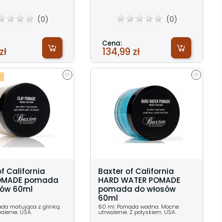
(0)
(0)
Cena:
zł
134,99 zł
f California
Baxter of California
OMADE pomada
HARD WATER POMADE
sów 60ml
pomada do włosów
60ml
da matująca z glinką.
60 ml. Pomada wodna. Mocne
alenie. USA.
utrwalenie. Z połyskiem. USA.