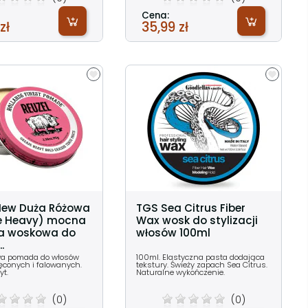
Cena:
zł
35,99 zł
New Duża Różowa
TGS Sea Citrus Fiber
e Heavy) mocna
Wax wosk do stylizacji
 woskowa do
włosów 100ml
.
wa pomada do włosów
100ml. Elastyczna pasta dodająca
ręconych i falowanych.
tekstury. Świeży zapach Sea Citrus.
t.
Naturalne wykończenie.
(0)
(0)