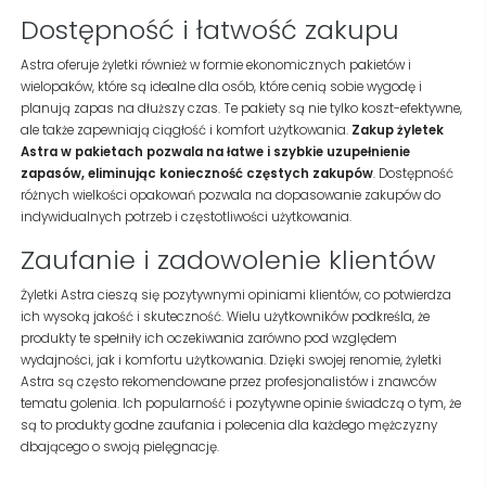
Dostępność i łatwość zakupu
Astra oferuje żyletki również w formie ekonomicznych pakietów i
wielopaków, które są idealne dla osób, które cenią sobie wygodę i
planują zapas na dłuższy czas. Te pakiety są nie tylko koszt-efektywne,
ale także zapewniają ciągłość i komfort użytkowania.
Zakup żyletek
Astra w pakietach pozwala na łatwe i szybkie uzupełnienie
zapasów, eliminując konieczność częstych zakupów
. Dostępność
różnych wielkości opakowań pozwala na dopasowanie zakupów do
indywidualnych potrzeb i częstotliwości użytkowania.
Zaufanie i zadowolenie klientów
Żyletki Astra cieszą się pozytywnymi opiniami klientów, co potwierdza
ich wysoką jakość i skuteczność. Wielu użytkowników podkreśla, że
produkty te spełniły ich oczekiwania zarówno pod względem
wydajności, jak i komfortu użytkowania. Dzięki swojej renomie, żyletki
Astra są często rekomendowane przez profesjonalistów i znawców
tematu golenia. Ich popularność i pozytywne opinie świadczą o tym, że
są to produkty godne zaufania i polecenia dla każdego mężczyzny
dbającego o swoją pielęgnację.