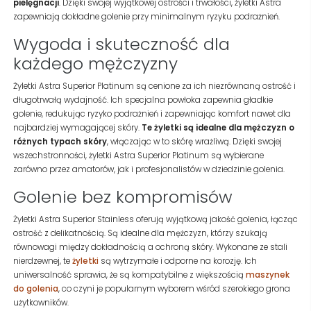
pielęgnacji
. Dzięki swojej wyjątkowej ostrości i trwałości, żyletki Astra
zapewniają dokładne golenie przy minimalnym ryzyku podrażnień.
Wygoda i skuteczność dla
każdego mężczyzny
Żyletki Astra Superior Platinum są cenione za ich niezrównaną ostrość i
długotrwałą wydajność. Ich specjalna powłoka zapewnia gładkie
golenie, redukując ryzyko podrażnień i zapewniając komfort nawet dla
najbardziej wymagającej skóry.
Te żyletki są idealne dla mężczyzn o
różnych typach skóry
, włączając w to skórę wrażliwą. Dzięki swojej
wszechstronności, żyletki Astra Superior Platinum są wybierane
zarówno przez amatorów, jak i profesjonalistów w dziedzinie golenia.
Golenie bez kompromisów
Żyletki Astra Superior Stainless oferują wyjątkową jakość golenia, łącząc
ostrość z delikatnością. Są idealne dla mężczyzn, którzy szukają
równowagi między dokładnością a ochroną skóry. Wykonane ze stali
nierdzewnej, te
żyletki
są wytrzymałe i odporne na korozję. Ich
uniwersalność sprawia, że są kompatybilne z większością
maszynek
do golenia
, co czyni je popularnym wyborem wśród szerokiego grona
użytkowników.