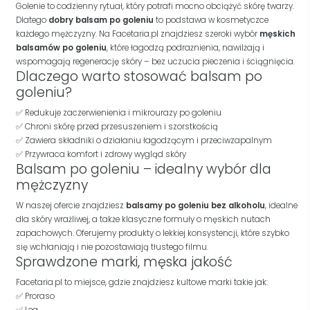
Golenie to codzienny rytuał, który potrafi mocno obciążyć skórę twarzy.
Dlatego
dobry balsam po goleniu
to podstawa w kosmetyczce
każdego mężczyzny. Na Facetaria.pl znajdziesz szeroki wybór
męskich
balsamów po goleniu
, które łagodzą podrażnienia, nawilżają i
wspomagają regenerację skóry – bez uczucia pieczenia i ściągnięcia.
Dlaczego warto stosować balsam po
goleniu?
✅ Redukuje zaczerwienienia i mikrourazy po goleniu
✅ Chroni skórę przed przesuszeniem i szorstkością
✅ Zawiera składniki o działaniu łagodzącym i przeciwzapalnym
✅ Przywraca komfort i zdrowy wygląd skóry
Balsam po goleniu – idealny wybór dla
mężczyzny
W naszej ofercie znajdziesz
balsamy po goleniu bez alkoholu
, idealne
dla skóry wrażliwej, a także klasyczne formuły o męskich nutach
zapachowych. Oferujemy produkty o lekkiej konsystencji, które szybko
się wchłaniają i nie pozostawiają tłustego filmu.
Sprawdzone marki, męska jakość
Facetaria.pl to miejsce, gdzie znajdziesz kultowe marki takie jak:
✅ Proraso
✅ Lea