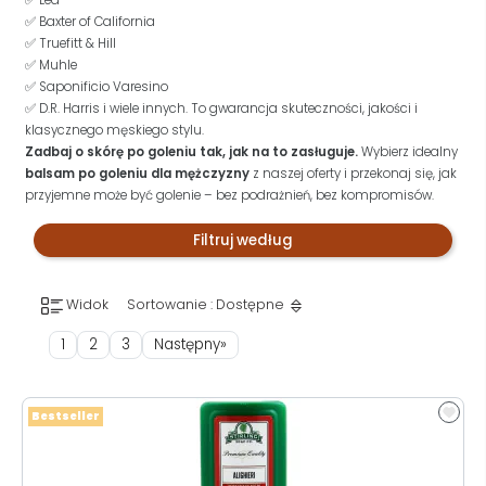
✅ Baxter of California
✅ Truefitt & Hill
✅ Muhle
✅ Saponificio Varesino
✅ D.R. Harris i wiele innych. To gwarancja skuteczności, jakości i
klasycznego męskiego stylu.
Zadbaj o skórę po goleniu tak, jak na to zasługuje.
Wybierz idealny
balsam po goleniu dla mężczyzny
z naszej oferty i przekonaj się, jak
przyjemne może być golenie – bez podrażnień, bez kompromisów.
Filtruj według
Widok
Sortowanie : Dostępne
1
2
3
Następny»
Bestseller