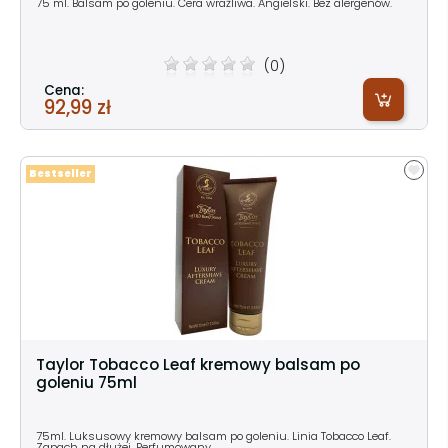
75 ml. Balsam po goleniu. Cera wrażliwa. Angielski. Bez alergenów.
(0)
Cena:
92,99 zł
Bestseller
Taylor Tobacco Leaf kremowy balsam po
goleniu 75ml
75ml. Luksusowy kremowy balsam po goleniu. Linia Tobacco Leaf.
Zapach na dłużej. Perfumowany.