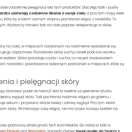
bie codziennej pielęgnacji bez tych produktów. Dlaczego talki i pudry
 bardzo ułatwiają codzienne dbanie o swoje ciało
, a przy tym mają wiele
yku, który by w takim samym stopniu pochłaniał wilgoć z naskórka. To
. Wystarczy nanieść talk na ciało poprzez wklepanie go w skórę.
ony na ciało, w miejscach narażonych na nadmierne wydzielanie się
ralizuje go zapachowo. Pozostawia skórę suchą nawet podczas wysiłku
wi bakterii. Skóra pozostaje czysta i sucha, co nie jest środowiskiem
tarć naskórka i powstawania bolesnych podrażnień w miejscach, które są
nia i pielęgnacji skóry
ą stosować puder do twarzy? Jest to świetne uzupełnienie rytuału
idealny wygląd skóry. Talk pochłania nadmiar wilgoci po goleniu i
lizuje sebum i przywraca skórze świeży i zdrowy wygląd. Przy tym skóra
om skóry. Wchłaniając całą wilgoć, nie ma ryzyka rozwoju bakterii na
atkowo podnoszą atrakcyjność tych kosmetyków. Do nabycia talki w
an Pinaud
oraz
Borotalco
. Sprawdź również
męski puder do twarzy
z