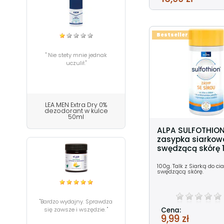
Bestseller
" Nie stety mnie jednak
uczulił."
LEA MEN Extra Dry 0%
dezodorant w kulce
50ml
ALPA SULFOTHIO
zasypka siarkow
swędzącą skórę 
100g. Talk z Siarką do ci
swędzącą skórę.
"Bardzo wydajny. Sprawdza
Cena:
się zawsze i wszędzie. "
9,99 zł