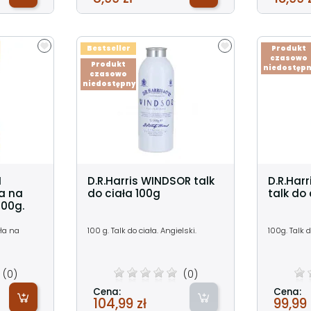
Bestseller
Produkt
czasowo
Produkt
niedostęp
czasowo
niedostępny
N
D.R.Harris WINDSOR talk
D.R.Har
a na
do ciała 100g
talk do 
100g.
ała na
100 g. Talk do ciała. Angielski.
100g. Talk d
(0)
(0)
Cena:
Cena:
104,99 zł
99,99 