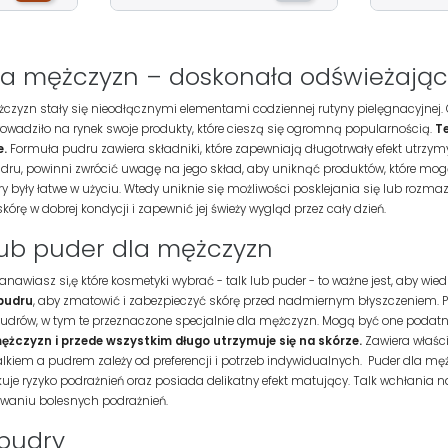
 dla mężczyzn – doskonała odświeżają
ężczyzn stały się nieodłącznymi elementami codziennej rutyny pielęgnacyjnej
owadziło na rynek swoje produkty, które cieszą się ogromną popularnością.
Te
e.
Formuła pudru zawiera składniki, które zapewniają długotrwały efekt utrzym
ru, powinni zwrócić uwagę na jego skład, aby uniknąć produktów, które mogą
y były łatwe w użyciu. Wtedy uniknie się możliwości posklejania się lub rozma
kórę w dobrej kondycji i zapewnić jej świeży wygląd przez cały dzień.
lub puder dla mężczyzn
tanawiasz si,ę które kosmetyki wybrać - talk lub puder - to ważne jest, aby wied
 pudru
, aby zmatowić i zabezpieczyć skórę przed nadmiernym błyszczeniem. Pu
pudrów, w tym te przeznaczone specjalnie dla mężczyzn. Mogą być one podatne
ężczyzn i przede wszystkim długo utrzymuje się na skórze.
Zawiera właści
lkiem a pudrem zależy od preferencji i potrzeb indywidualnych. Puder dla m
uje ryzyko podrażnień oraz posiada delikatny efekt matujący. Talk wchłania na
waniu bolesnych podrażnień.
 pudry