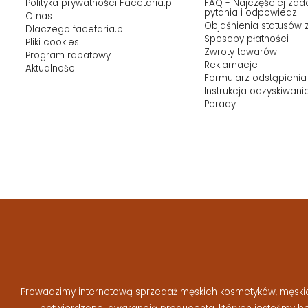
Polityka prywatności Facetaria.pl
FAQ - Najczęściej za
pytania i odpowiedzi
O nas
Objaśnienia statusów
Dlaczego facetaria.pl
Sposoby płatności
Pliki cookies
Zwroty towarów
Program rabatowy
Reklamacje
Aktualności
Formularz odstąpienia
Instrukcja odzyskiwani
Porady
Prowadzimy internetową sprzedaż męskich kosmetyków, męskiej 