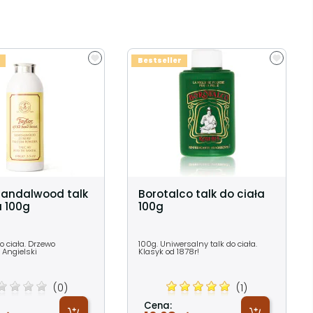
Bestseller
Sandalwood talk
Borotalco talk do ciała
a 100g
100g
do ciała. Drzewo
100g. Uniwersalny talk do ciała.
 Angielski
Klasyk od 1878r!
(0)
(1)
Cena: