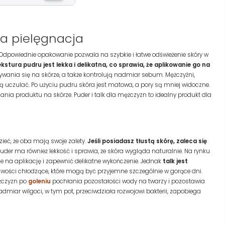
ca pielęgnacja
. Odpowiednie opakowanie pozwala na szybkie i łatwe odświeżenie skóry w
kstura pudru jest lekka i delikatna, co sprawia, że aplikowanie go na
ywania się na skórze, a także kontrolują nadmiar sebum. Mężczyźni,
 uczulać. Po użyciu pudru skóra jest matowa, a pory są mniej widoczne.
zania produktu na skórze. Puder i talk dla mężczyzn to idealny produkt dla
zieć, że oba mają swoje zalety.
Jeśli posiadasz tłustą skórę, zaleca się
der ma również lekkość i sprawia, że skóra wygląda naturalnie. Na rynku
 na aplikację i zapewnić delikatne wykończenie. Jednak
talk jest
wości chłodzące, które mogą być przyjemne szczególnie w gorące dni.
ężczyzn po
goleniu
pochłania pozostałości wody na twarzy i pozostawia
dmiar wilgoci, w tym pot, przeciwdziała rozwojowi bakterii, zapobiega