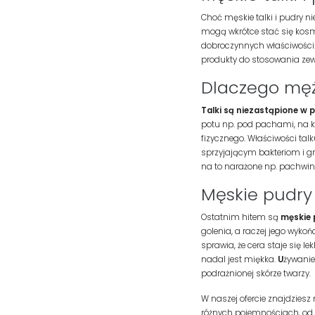
Choć męskie talki i pudry n
mogą wkrótce stać się ko
dobroczynnych właściwości. 
produkty do stosowania zew
Dlaczego męż
Talki są niezastąpione w
potu np. pod pachami, na kl
fizycznego. Właściwości talk
sprzyjającym bakteriom i g
na to narażone np. pachwin
Męskie pudry 
Ostatnim hitem są
męskie 
golenia, a raczej jego wyko
sprawia, że cera staje się l
nadal jest miękka.
U
żywanie
podrażnionej skórze twarzy.
W naszej ofercie znajdziesz
różnych pojemnościach, od n