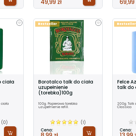
49,99 zł
69,99 
Bestseller
Bestseller
 ciała
Borotalco talk do ciała
Felce A
uzupełnienie
talk do
(torebka)100g
 ciała
100g. Papierowa torebka
200g. Talk 
uzupełnienie refill.
Classico
(0)
(1)
Cena:
Cena:
8,99 zł
13,99 