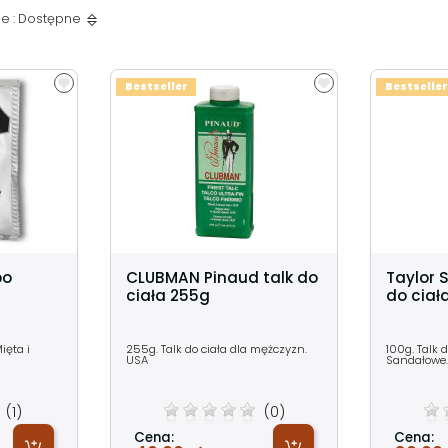
e : Dostępne
Bestseller
Bestseller
po
CLUBMAN Pinaud talk do
Taylor 
ciała 255g
do ciał
ięta i
255g. Talk do ciała dla mężczyzn.
100g. Talk 
USA
Sandałowe.
(1)
(0)
Cena:
Cena: