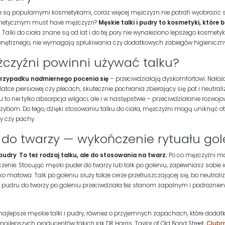
ie są popularnymi kosmetykami, coraz więcej mężczyzn nie potrafi wyobrazić so
smetycznym must have mężczyzn?
Męskie talki i pudry to kosmetyki, które
Talki do ciała znane są od lat i do tej pory nie wynaleziono lepszego kosmet
nętrznego, nie wymagają spłukiwania czy dodatkowych zabiegów higienicznych
czyźni powinni używać talku?
 przypadku nadmiernego pocenia się
– przeciwdziałają dyskomfortowi. Nałoż
atce piersiowej czy plecach, skutecznie pochłania zbierający się pot i neut
u to nie tylko absorpcja wilgoci, ale i w następstwie – przeciwdziałanie rozwojo
rzybom. Do tego, dzięki stosowaniu talku do ciała, mężczyźni mogą uniknąć o
y czy pachy.
do twarzy — wykończenie rytuału gole
pudry
.
To też rodzaj talku, ale do stosowania na twarz.
Po co mężczyźni maj
ńczenie. Stosując męski puder do twarzy lub talk po goleniu, zapewniasz sobie 
ekko matowa. Talk po goleniu służy także cerze przetłuszczającej się, bo neutra
 pudru do twarzy po goleniu przeciwdziała też stanom zapalnym i podrażnieni
 najlepsze męskie talki i pudry, również o przyjemnych zapachach, które dod
ajlepszych producentów takich jak DR Harris, Taylor of Old Bond Street,
Clubm