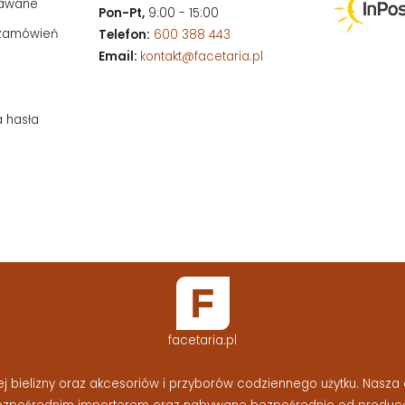
dawane
Pon-Pt,
9:00 - 15:00
 zamówień
Telefon:
600 388 443
Email:
kontakt@facetaria.pl
a hasła
facetaria.pl
bielizny oraz akcesoriów i przyborów codziennego użytku. Nasza o