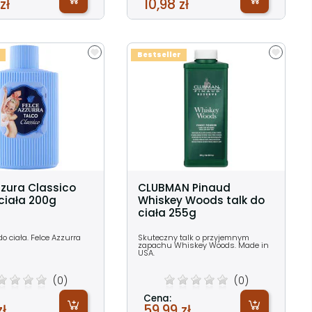
zł
10,98 zł
Bestseller
zzura Classico
CLUBMAN Pinaud
 ciała 200g
Whiskey Woods talk do
ciała 255g
do ciała. Felce Azzurra
Skuteczny talk o przyjemnym
zapachu Whiskey Woods. Made in
USA.
(0)
(0)
Cena:
zł
59,99 zł