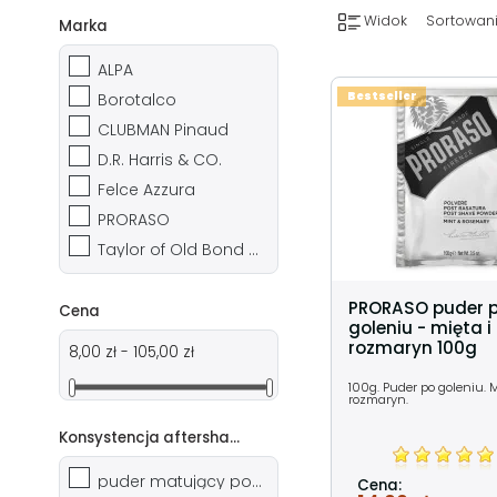
Widok
Sortowani
Marka
ALPA
Borotalco
Bestseller
CLUBMAN Pinaud
D.R. Harris & CO.
Felce Azzura
PRORASO
Taylor of Old Bond Street
PRORASO puder 
Cena
goleniu - mięta i
rozmaryn 100g
8,00 zł - 105,00 zł
100g. Puder po goleniu. M
rozmaryn.
Konsystencja aftershave
puder matujący po goleniu
Cena: