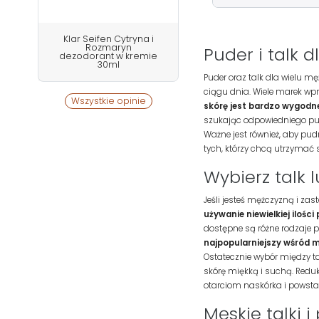
Klar Seifen Cytryna i
Rozmaryn
Puder i talk
dezodorant w kremie
30ml
Puder oraz talk dla wielu m
ciągu dnia. Wiele marek wpr
Wszystkie opinie
skórę jest bardzo wygodn
szukając odpowiedniego pud
Ważne jest również, aby pudr
tych, którzy chcą utrzymać s
Wybierz talk 
Jeśli jesteś mężczyzną i zas
używanie niewielkiej ilości
dostępne są różne rodzaje 
najpopularniejszy wśród m
Ostatecznie wybór między ta
skórę miękką i suchą. Reduk
otarciom naskórka i powsta
Męskie talki i