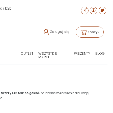
ra i b2b
Zaloguj się
Koszyk
OUTLET
WSZYSTKIE
PREZENTY
BLOG
MARKI
o twarzy
lub
talk po goleniu
to idealne wykończenie dla Twojej
żo.