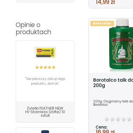
14,99 zł
Opinie o
Bestseller
produktach
"Nie pierwszy zakup tego
Borotalco talk do
produktu. Jest ok."
200g
200g. Oryginalny talk do
Borotalco.
Żyletki FEATHER NEW
Hi-Stainless (żółte) 10
sztuk
Cena:
16,99 zł