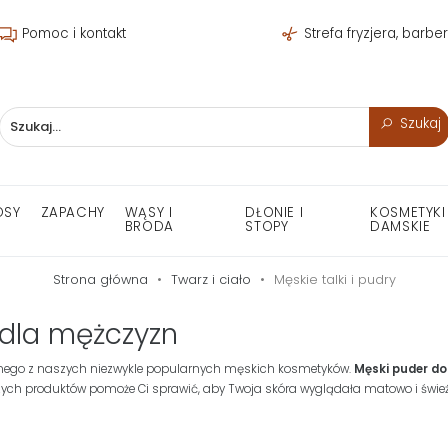
Pomoc i kontakt
Strefa fryzjera, barbe
Szukaj
OSY
ZAPACHY
WĄSY I
DŁONIE I
KOSMETYKI
BRODA
STOPY
DAMSKIE
Strona główna
Twarz i ciało
Męskie talki i pudry
k dla mężczyzn
nego z naszych niezwykle popularnych męskich kosmetyków.
Męski puder d
szych produktów pomoże Ci sprawić, aby Twoja skóra wyglądała matowo i świe