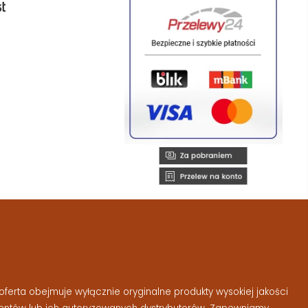
ferta obejmuje wyłącznie oryginalne produkty wysokiej jakości