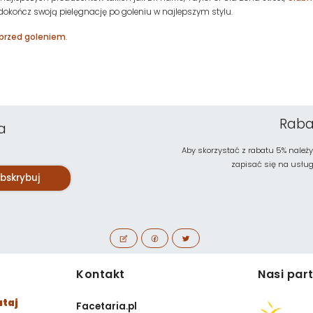
dokończ swoją pielęgnację po goleniu w najlepszym stylu.
przed goleniem
.
Raba
a
Aby skorzystać z rabatu 5% należy
zapisać się na usługę 
bskrybuj
Kontakt
Nasi par
utaj
Facetaria.pl