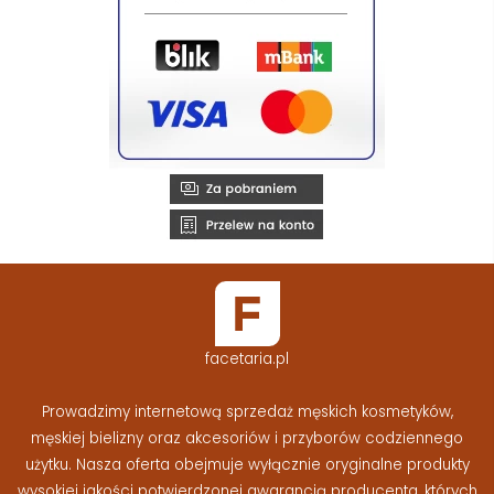
facetaria.pl
Prowadzimy internetową sprzedaż męskich kosmetyków,
męskiej bielizny oraz akcesoriów i przyborów codziennego
użytku. Nasza oferta obejmuje wyłącznie oryginalne produkty
wysokiej jakości potwierdzonej gwarancją producenta, których