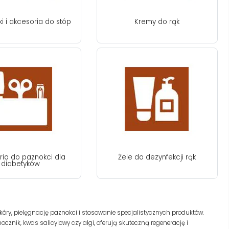
i i akcesoria do stóp
Kremy do rąk
ria do paznokci dla
Żele do dezynfekcji rąk
diabetyków
óry, pielęgnację paznokci i stosowanie specjalistycznych produktów.
cznik, kwas salicylowy czy algi, oferują skuteczną regenerację i