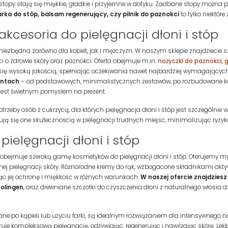
m stopy stają się miękkie, gładkie i przyjemne w dotyku. Zadbane stopy możn
rka do stóp, balsam regenerujący, czy pilnik do paznokci
to tylko niektó
cesoria do pielęgnacji dłoni i stóp
t niezbędna zarówno dla kobiet, jak i mężczyzn. W naszym sklepie znajdziecie s
ci o zdrowie skóry oraz paznokci. Oferta obejmuje m.in.
nożyczki do paznokci
,
g
 się wysoką jakością, spełniając oczekiwania nawet najbardziej wymagający
antach
– od podstawowych, minimalistycznych zestawów, po rozbudowane k
, jest świetnym pomysłem na prezent.
otrzeby osób z cukrzycą, dla których pielęgnacja dłoni i stóp jest szczególnie 
ują się one skutecznością w pielęgnacji trudnych miejsc, minimalizując ryzyk
pielęgnacji dłoni i stóp
bejmuje szeroką gamę kosmetyków do pielęgnacji dłoni i stóp. Oferujemy mydł
ej pielęgnacji skóry. Różnorodne kremy do rąk, wzbogacone składnikami aktyw
ąc jej ochronę i miękkość w różnych warunkach.
W naszej ofercie znajdziesz
Solingen
, oraz drewniane szczotki do czyszczenia dłoni z naturalnego włosia dz
e po kąpieli lub użyciu tarki, są idealnym rozwiązaniem dla intensywnego nawi
feruje kompleksową pielęgnację, odżywiając, regenerując i nawilżając skórę. Le