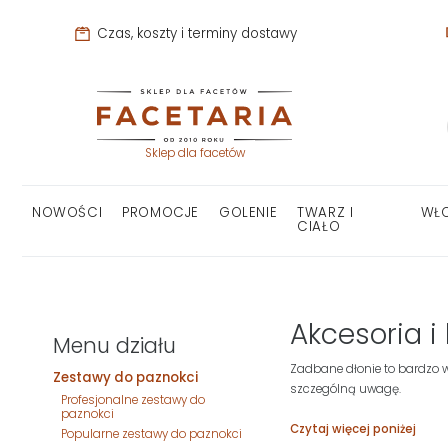
Czas, koszty i terminy dostawy
Sklep dla facetów
NOWOŚCI
PROMOCJE
GOLENIE
TWARZ I
WŁ
CIAŁO
Akcesoria i
Menu działu
Zadbane dłonie to bardzo w
Zestawy do paznokci
szczególną uwagę.
Profesjonalne zestawy do
paznokci
Czytaj więcej poniżej
Popularne zestawy do paznokci