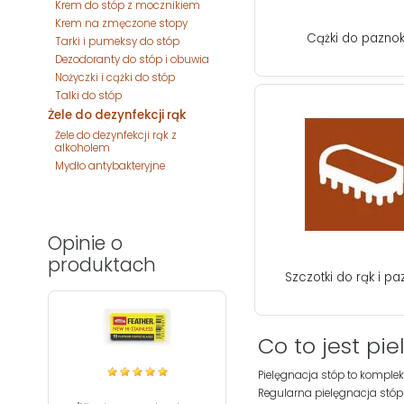
Krem do stóp z mocznikiem
Krem na zmęczone stopy
Cążki do paznok
Tarki i pumeksy do stóp
Dezodoranty do stóp i obuwia
Nożyczki i cążki do stóp
Talki do stóp
Żele do dezynfekcji rąk
Żele do dezynfekcji rąk z
alkoholem
Mydło antybakteryjne
Opinie o
produktach
Szczotki do rąk i pa
Co to jest pi
Pielęgnacja stóp to komplek
Regularna pielęgnacja stóp 