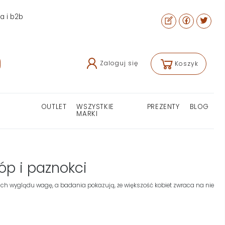
ra i b2b
Zaloguj się
Koszyk
OUTLET
WSZYSTKIE
PREZENTY
BLOG
MARKI
tóp i paznokci
ich wyglądu wagę, a badania pokazują, że większość kobiet zwraca na nie