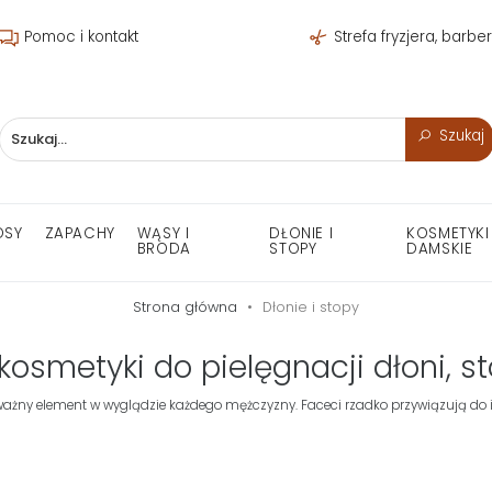
Pomoc i kontakt
Strefa fryzjera, barbe
Szukaj
OSY
ZAPACHY
WĄSY I
DŁONIE I
KOSMETYKI
BRODA
STOPY
DAMSKIE
Strona główna
Dłonie i stopy
 kosmetyki do pielęgnacji dłoni, s
ażny element w wyglądzie każdego mężczyzny. Faceci rzadko przywiązują do 