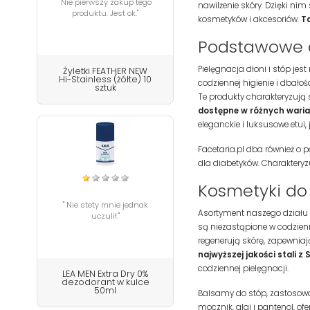
"Nie pierwszy zakup tego
nawilżenie skóry. Dzięki ni
produktu. Jest ok."
kosmetyków i akcesoriów.
Ta
Podstawowe ak
Pielęgnacja dłoni i stóp jes
Żyletki FEATHER NEW
Hi-Stainless (żółte) 10
codziennej higienie i dbałoś
sztuk
Te produkty charakteryzują
dostępne w różnych wari
eleganckie i luksusowe etui
Facetaria.pl dba również o p
dla diabetyków. Charakteryz
Kosmetyki do 
" Nie stety mnie jednak
Asortyment naszego działu o
uczulił."
są niezastąpione w codzienn
regenerują skórę, zapewniaj
najwyższej jakości stali z 
codziennej pielęgnacji.
LEA MEN Extra Dry 0%
dezodorant w kulce
50ml
Balsamy do stóp, zastosowan
mocznik, algi i pantenol, o