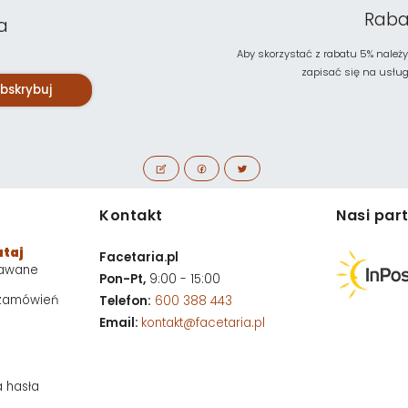
Raba
a
Aby skorzystać z rabatu 5% należy
zapisać się na usługę 
bskrybuj
Kontakt
Nasi par
utaj
Facetaria.pl
dawane
Pon-Pt,
9:00 - 15:00
 zamówień
Telefon:
600 388 443
Email:
kontakt@facetaria.pl
a hasła