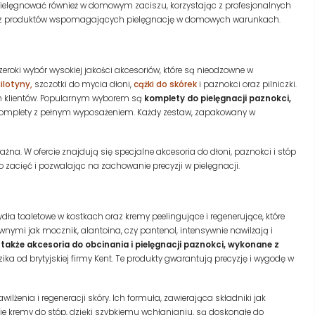
a pielęgnować również w domowym zaciszu, korzystając z profesjonalnych
re z produktów wspomagających pielęgnację w domowych warunkach.
zeroki wybór wysokiej jakości akcesoriów, które są nieodzowne w
ilotyny,
szczotki do mycia dłoni,
cążki do skórek
i paznokci oraz pilniczki.
ch klientów. Popularnym wyborem są
komplety do pielęgnacji paznokci,
omplety z pełnym wyposażeniem. Każdy zestaw, zapakowany w
ważna. W ofercie znajdują się specjalne akcesoria do dłoni, paznokci i stóp
o zacięć i pozwalając na zachowanie precyzji w pielęgnacji.
a toaletowe w kostkach oraz kremy peelingujące i regenerujące, które
nymi jak mocznik, alantoina, czy pantenol, intensywnie nawilżają i
 także akcesoria do obcinania i pielęgnacji paznokci, wykonane z
ika od brytyjskiej firmy Kent. Te produkty gwarantują precyzję i wygodę w
lżenia i regeneracji skóry. Ich formuła, zawierająca składniki jak
kkie kremy do stóp, dzięki szybkiemu wchłanianiu, są doskonałe do