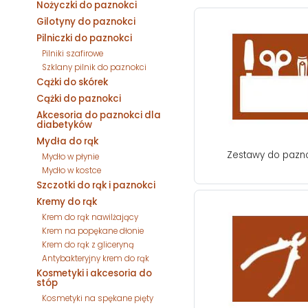
Nożyczki do paznokci
Gilotyny do paznokci
Pilniczki do paznokci
Pilniki szafirowe
Szklany pilnik do paznokci
Cążki do skórek
Cążki do paznokci
Akcesoria do paznokci dla
diabetyków
Mydła do rąk
Zestawy do pazn
Mydło w płynie
Mydło w kostce
Szczotki do rąk i paznokci
Kremy do rąk
Krem do rąk nawilżający
Krem na popękane dłonie
Krem do rąk z gliceryną
Antybakteryjny krem do rąk
Kosmetyki i akcesoria do
stóp
Kosmetyki na spękane pięty