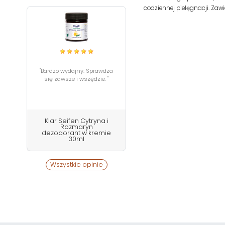
codziennej pielęgnacji. Zaw
"Bardzo wydajny. Sprawdza
się zawsze i wszędzie. "
Klar Seifen Cytryna i
Rozmaryn
dezodorant w kremie
30ml
Wszystkie opinie