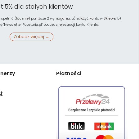
t 5% dla stałych klientów
 spełnić (łącznie) poniższe 2 wymagania: a) założyć konto w Sklepie; b)
"Newsletter Facetaria.pl" podczas rejestracji konta Klienta.
Zobacz więcej →
tnerzy
Płatności