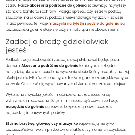
czasu. Nasze
akcesoria podróżne do golenia
zapewniają najwyższy
standard komfortu i ochrony Twojego sprzętu. Czy jesteś w podróży
służbowej, na urlopie czy podczas weekendowego wyjazdu - zawsze
masz pewność, że Twoje
maszynki na żyletki
i
pędzle do golenia
są
bezpieczne, a golenie staje się przyjemnością, a nie obowiązkiem.
Zadbaj o brodę gdziekolwiek
jesteś
Podkreśl swoją osobowość i zadbaj o swój styl, nawet będąc poza
domem.
Akcesoria podróżne do golenia
to nie tylko niezbędne
narzędzia, ale także sposób na wyrażenie siebie. Każdy produkt z naszej
oferty jest nie tylko funkcjonalny, ale także elegancko zaprojektowany, co
pozwala Ci cieszyć się wyrafinowanym stylem, niezależnie od miejsca.
Wykonane z wysokiej jakości materiałów, nasze akcesoria są
wytrzymałe i niezawodne. Dzięki nim możesz być pewien, że Twoje
narzędzia do golenia
są zawsze bezpieczne, nawet podczas
najbardziej intensywnych podróży.
Etui na brzytwę, głowicę czy maszynkę
zapewniają nie tylko
bezpieczeństwo Twoich przyborów, ale także utrzymanie ich czystości.