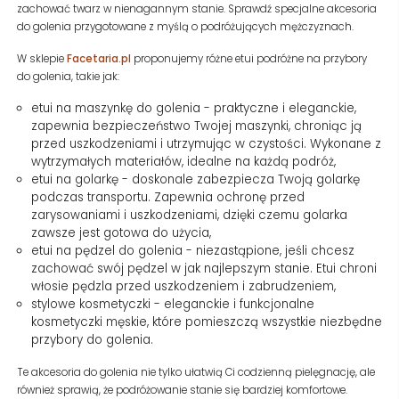
zachować twarz w nienagannym stanie. Sprawdź specjalne akcesoria
do golenia przygotowane z myślą o podróżujących mężczyznach.
W sklepie
Facetaria.pl
proponujemy różne etui podróżne na przybory
do golenia, takie jak:
etui na maszynkę do golenia - praktyczne i eleganckie,
zapewnia bezpieczeństwo Twojej maszynki, chroniąc ją
przed uszkodzeniami i utrzymując w czystości. Wykonane z
wytrzymałych materiałów, idealne na każdą podróż,
etui na golarkę - doskonale zabezpiecza Twoją golarkę
podczas transportu. Zapewnia ochronę przed
zarysowaniami i uszkodzeniami, dzięki czemu golarka
zawsze jest gotowa do użycia,
etui na pędzel do golenia - niezastąpione, jeśli chcesz
zachować swój pędzel w jak najlepszym stanie. Etui chroni
włosie pędzla przed uszkodzeniem i zabrudzeniem,
stylowe kosmetyczki - eleganckie i funkcjonalne
kosmetyczki męskie, które pomieszczą wszystkie niezbędne
przybory do golenia.
Te akcesoria do golenia nie tylko ułatwią Ci codzienną pielęgnację, ale
również sprawią, że podróżowanie stanie się bardziej komfortowe.