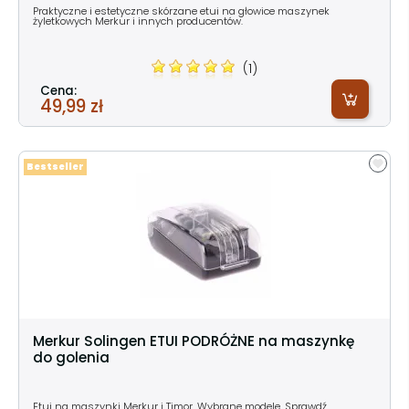
Praktyczne i estetyczne skórzane etui na głowice maszynek
żyletkowych Merkur i innych producentów.
(1)
Cena:
49,99 zł
Bestseller
Merkur Solingen ETUI PODRÓŻNE na maszynkę
do golenia
Etui na maszynki Merkur i Timor. Wybrane modele. Sprawdź.