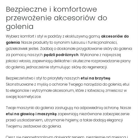
Bezpieczne i komfortowe
przewożenie akcesoriów do
golenia
Wybierz komfort i styl w podróży z ekskluzywną gamą
akcesoriów do
golenia
. Nasze produkty to synonim luksusu i funkcjonalności,
gdziekolwiek jesteś. Zadbaj o doskonałe przygotowanie skóry do golenia
za pomocą naszych
pędzli podróżnych
. Wykonane z najwyższej
jakości włosia, zapewniają delikatne i skuteczne rozprowadzanie piany
do golenia, jednocześnie stymulując skórę do regeneracji.
Bezpieczeństwo i styl to priorytety naszych
etui na brzytwę
.
Skonstruowane z myślą o ochronie Twojego narzędzia do golenia, etui
to eleganckie i wytrzymałe akcesorium, które z łatwością zmieścisz w
swojej kosmetyczce.
Twoje maszynki do golenia zasługują na odpowiednią ochronę. Nasze
etui na głowicę i maszynkę
zapewniają niezrównane zabezpieczenie
przed uszkodzeniem, utrzymanie higieny, a także dodają elegancji
Twojemu zestawowi do golenia.
Ciesz się niepowtarzalnym doświadczeniem, niezależnie od miejsca i