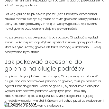
Dzięki nim unikasz niepożądanych bakterii i brudu, co przekłada się na
jakość Twojego golenia.
Bez względu na to, jak często podróżujesz, z naszymi akcesoriami
zawsze możesz cieszyć się takim samym goleniem. Każdy produkt z
oferty jest zaprojektowany z myślą o Twojej wygodzie, dzięki czemu
nawet golenie poza domem staje się przyjemnością.
Nasze akcesoria do pielęgnacji brody pozwolą Ci zadbać o wygląd
zarostu w każdej sytuacji. Wybierz spośród szerokiej gamy produktów,
które nie tylko ułatwią golenie, ale także pomogą w utrzymaniu Twojej
brody w idealnym stanie.
Jak pakować akcesoria do
golenia na długie podróże?
Najpierw zdecyduj, które akcesoria będą Ci naprawdę potrzebne. W
długiej podróży podstawowe przybory do golenia, takie jak maszynka,
pędzel, krem do golenia i woda po goleniu, są absolutnie niezbędne.
Wybierz kompaktowe, podróżne wersje tych produktów, aby
zaoszczędzić miejsce w bagażu. Maszynkę do golenia najlepiej
umieścić w specjalnym etui, które ochroni ostrza przed uszkodzeniem i
zapobiegnie przypadkowemu skaleczeniu.