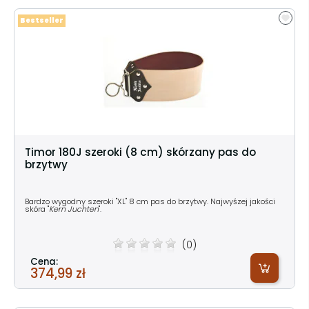
Bestseller
Timor 180J szeroki (8 cm) skórzany pas do
brzytwy
Bardzo wygodny szeroki "XL" 8 cm pas do brzytwy. Najwyśzej jakości
skóra "
Kern Juchten
".
(0)
Cena:
374,99 zł