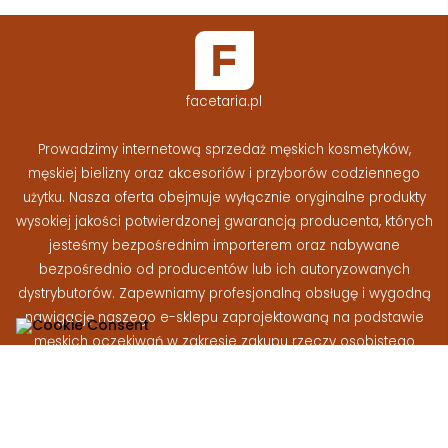
facetaria.pl
Prowadzimy internetową sprzedaż męskich kosmetyków,
męskiej bielizny oraz akcesoriów i przyborów codziennego
użytku. Nasza oferta obejmuje wyłącznie oryginalne produkty
wysokiej jakości potwierdzonej gwarancją producenta, których
jesteśmy bezpośrednim importerem oraz nabywane
bezpośrednio od producentów lub ich autoryzowanych
dystrybutorów. Zapewniamy profesjonalną obsługę i wygodną
nawigację naszego e-sklepu zaprojektowaną na podstawie
męskich oczekiwań w zakresie zakupu rzeczy osobistego
użytku
Facetaria.pl © 2026 - Wszelkie prawa zastrzeżone
|
Wykonanie:
At-rem