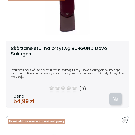
Skórzane etui na brzytwę BURGUND Dovo
Solingen
Praktyczne skórzane etui na brzytwę firmy Dovo Solingen w kolorze
burgund. Pasuje do wszystkich brzytew o szerokości 3/8, 4/8 i 5/8 w
naszej...
(0)
Cena:
54,99 zł
Produkt czasowo niedostępny