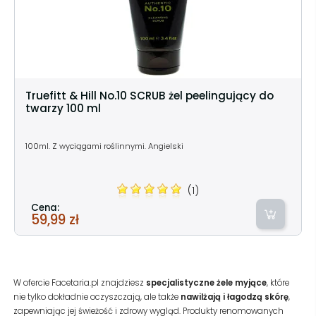
Truefitt & Hill No.10 SCRUB żel peelingujący do
twarzy 100 ml
100ml. Z wyciągami roślinnymi. Angielski
(1)
Cena:
59,99 zł
W ofercie Facetaria.pl znajdziesz
specjalistyczne żele myjące
, które
nie tylko dokładnie oczyszczają, ale także
nawilżają i łagodzą skórę
,
zapewniając jej świeżość i zdrowy wygląd. Produkty renomowanych