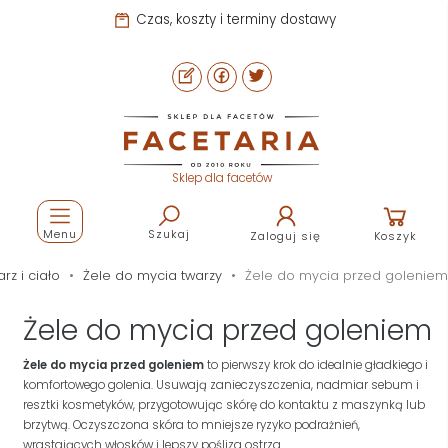
Pomoc i kontakt
Sklep dla facetów
Menu
Szukaj
Zaloguj się
Koszyk
rz i ciało
Żele do mycia twarzy
Żele do mycia przed goleniem
Żele do mycia przed goleniem
Żele do mycia przed goleniem
to pierwszy krok do idealnie gładkiego i
komfortowego golenia. Usuwają zanieczyszczenia, nadmiar sebum i
resztki kosmetyków, przygotowując skórę do kontaktu z maszynką lub
brzytwą. Oczyszczona skóra to mniejsze ryzyko podrażnień,
wrastających włosków i lepszy poślizg ostrza.