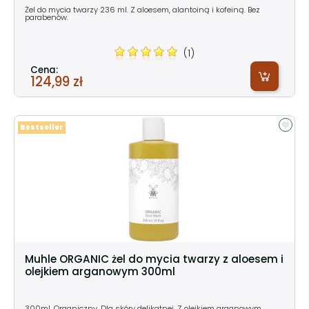
Żel do mycia twarzy 236 ml. Z aloesem, alantoiną i kofeiną. Bez
parabenów.
(1)
Cena:
124,99 zł
Bestseller
Muhle ORGANIC żel do mycia twarzy z aloesem i
olejkiem arganowym 300ml
300ml. Organiczny. Dla skóry delikatnej. Z olejkiem arganowym.