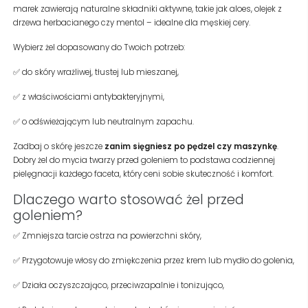
marek zawierają naturalne składniki aktywne, takie jak aloes, olejek z
drzewa herbacianego czy mentol – idealne dla męskiej cery.
Wybierz żel dopasowany do Twoich potrzeb:
✅ do skóry wrażliwej, tłustej lub mieszanej,
✅ z właściwościami antybakteryjnymi,
✅ o odświeżającym lub neutralnym zapachu.
Zadbaj o skórę jeszcze
zanim sięgniesz po pędzel czy maszynkę
.
Dobry żel do mycia twarzy przed goleniem to podstawa codziennej
pielęgnacji każdego faceta, który ceni sobie skuteczność i komfort.
Dlaczego warto stosować żel przed
goleniem?
✅ Zmniejsza tarcie ostrza na powierzchni skóry,
✅ Przygotowuje włosy do zmiękczenia przez krem lub mydło do golenia,
✅ Działa oczyszczająco, przeciwzapalnie i tonizująco,