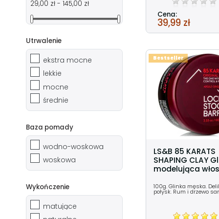
29,00 zł - 145,00 zł
Cena:
39,99 zł
Utrwalenie
Bestseller
ekstra mocne
lekkie
mocne
średnie
Baza pomady
wodno-woskowa
LS&B 85 KARATS
SHAPING CLAY Gl
woskowa
modelująca włos
100g. Glinka męska. Del
Wykończenie
połysk. Rum i drzewo s
matujące