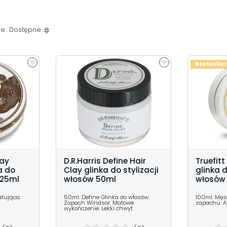
e : Dostępne
Bestseller
lay
D.R.Harris Define Hair
Truefitt
 do
Clay glinka do stylizacji
glinka d
125ml
włosów 50ml
włosów 
atująca.
50ml. Define Glinka do włosów.
100ml. Męs
Zapach Windsor. Matowe
zapachu. A
wykończenie. Lekki chwyt.