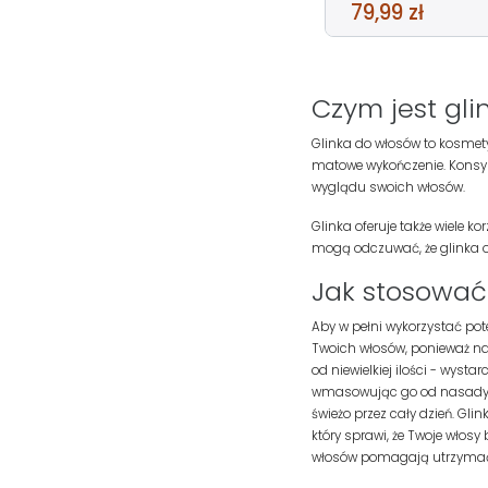
79,99 zł
Czym jest gli
Glinka do włosów to kosmetyk
matowe wykończenie. Konsyst
wyglądu swoich włosów.
Glinka oferuje także wiele 
mogą odczuwać, że glinka o
Jak stosować
Aby w pełni wykorzystać pote
Twoich włosów, ponieważ nada
od niewielkiej ilości - wys
wmasowując go od nasady aż
świeżo przez cały dzień. Gli
który sprawi, że Twoje włosy
włosów pomagają utrzymać w