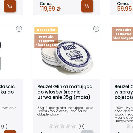
Cena:
Cena:
119,99 zł
59,95 
Bestseller
Produkt
czasowo
Produkt
niedostęp
czasowo
niedostępny
lassic
Reuzel Glinka matująca
Reuzel 
nka do
do włosów średnie
w spra
utrwalenie 35g (mała)
objetoś
utrwalenie.
35g. Super glinka. Matująca. Lekko
100ml. Pły
unosi krótkie włosy. Idealna na
dodająca te
oklapłe włosy.
wizualnego
Mocne utrw
usztywnian
(0)
(0)