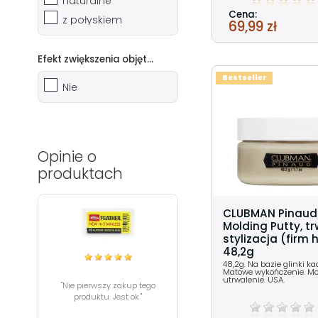
naturalne
Cena:
z połyskiem
69,99 zł
Efekt zwiększenia objętości
Bestseller
Nie
Opinie o
produktach
CLUBMAN Pinaud
Molding Putty, t
stylizacja (firm 
48,2g
48,2g. Na bazie glinki kao
Matowe wykończenie. M
utrwalenie. USA.
"Nie pierwszy zakup tego
produktu. Jest ok."