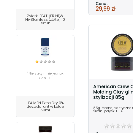
Cena:
29,99 zł
Żyletki FEATHER NEW
Hi-Stainless (żółte) 10
sztuk
" Nie stety mnie jednak
uczulił."
American Crew C
Molding Clay gli
stylizacji 85g
LEA MEN Extra Dry 0%
dezodorant w kulce
85g. Mocne, elastyczne 
50ml
Średni połysk. USA.