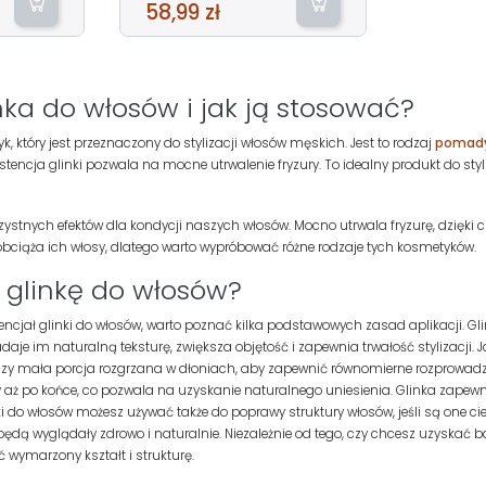
58,99 zł
nka do włosów i jak ją stosować?
, który jest przeznaczony do stylizacji włosów męskich. Jest to rodzaj
pomady
encja glinki pozwala na mocne utrwalenie fryzury. To idealny produkt do sty
korzystnych efektów dla kondycji naszych włosów. Mocno utrwala fryzurę, dzięki
bciąża ich włosy, dlatego warto wypróbować różne rodzaje tych kosmetyków.
 glinkę do włosów?
ncjał glinki do włosów, warto poznać kilka podstawowych zasad aplikacji. Glink
je im naturalną teksturę, zwiększa objętość i zapewnia trwałość stylizacji. J
tarczy mała porcja rozgrzana w dłoniach, aby zapewnić równomierne rozprowadze
 po końce, co pozwala na uzyskanie naturalnego uniesienia. Glinka zapewni
nki do włosów możesz używać także do poprawy struktury włosów, jeśli są one c
 będą wyglądały zdrowo i naturalnie. Niezależnie od tego, czy chcesz uzyskać ba
ymarzony kształt i strukturę.