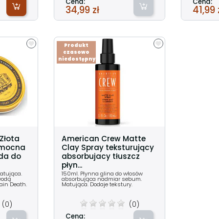
Cena:
Cena:
34,99 zł
41,99 
Produkt
czasowo
niedostępny
Złota
American Crew Matte
 mocna
Clay Spray teksturujący
da do
absorbujacy tłuszcz
płyn...
atująca.
150ml. Płynna glina do włosów
wodą
absorbująca nadmiar sebum.
ain Death.
Matująca. Dodaje tekstury.
(0)
(0)
Cena: