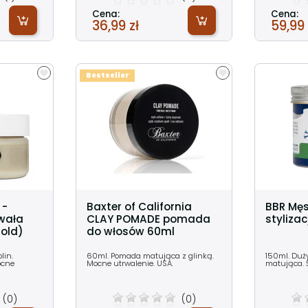
Cena:
Cena:
36,99 zł
59,99 
Bestseller
 -
Baxter of California
BBR Męs
rwała
CLAY POMADE pomada
styliza
hold)
do włosów 60ml
lin.
60ml. Pomada matująca z glinką.
150ml. Duż
ocne
Mocne utrwalenie. USA.
matująca. 
(0)
(0)