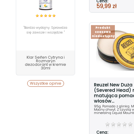
Cena:
59,99 zł
"Bardzo wydajny. Sprawdza
Produkt
czasowo
się zawsze i wszędzie. "
niedostępny
Klar Seifen Cytryna i
Rozmaryn
dezodorant w kremie
30ml
Wszystkie opinie
Reuzel New Duża 
(Severed Head)
matująca poma
włosów...
95g. Pomada z glinką. M
Mocny chwyt. Z czystą 
mineralną Liquid Mount
Cena: