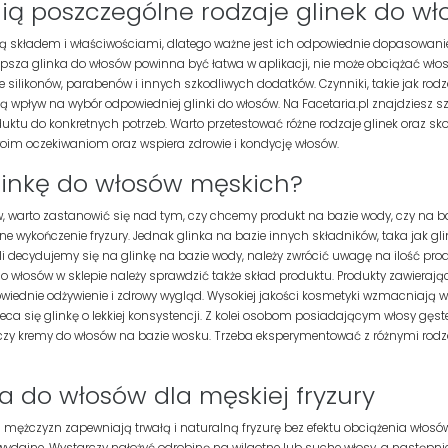
nią poszczególne rodzaje glinek do w
obą składem i właściwościami, dlatego ważne jest ich odpowiednie dopasowan
jlepsza glinka do włosów powinna być łatwa w aplikacji, nie może obciążać wło
 silikonów, parabenów i innych szkodliwych dodatków. Czynniki, takie jak rodza
wpływ na wybór odpowiedniej glinki do włosów. Na Facetaria.pl znajdziesz sz
ktu do konkretnych potrzeb. Warto przetestować różne rodzaje glinek oraz skons
oim oczekiwaniom oraz wspiera zdrowie i kondycję włosów.
linkę do włosów męskich?
, warto zastanowić się nad tym, czy chcemy produkt na bazie wody, czy na ba
zne wykończenie fryzury. Jednak glinka na bazie innych składników, taka jak g
Jeśli decydujemy się na glinkę na bazie wody, należy zwrócić uwagę na ilość pr
do włosów w sklepie należy sprawdzić także skład produktu. Produkty zawierające 
iednie odżywienie i zdrowy wygląd. Wysokiej jakości kosmetyki wzmacniają wło
eca się glinkę o lekkiej konsystencji. Z kolei osobom posiadającym włosy gęst
y kremy do włosów na bazie wosku. Trzeba eksperymentować z różnymi rodzaj
a do włosów dla męskiej fryzury
mężczyzn zapewniają trwałą i naturalną fryzurę bez efektu obciążenia włosów. 
ydajne. Wystarczy nałożyć odrobinę na wilgotne lub suche włosy, a następnie