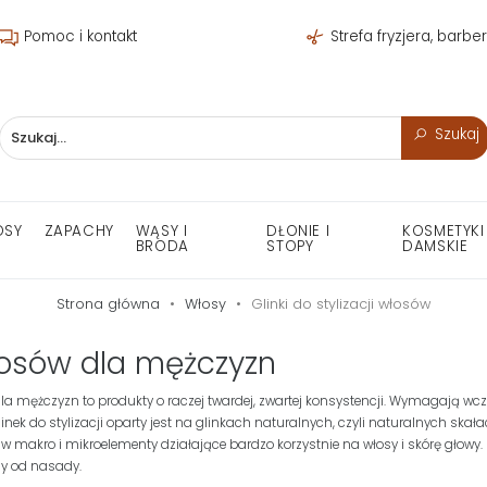
Pomoc i kontakt
Strefa fryzjera, barbe
Szukaj
OSY
ZAPACHY
WĄSY I
DŁONIE I
KOSMETYKI
BRODA
STOPY
DAMSKIE
Strona główna
Włosy
Glinki do stylizacji włosów
łosów dla mężczyzn
 dla mężczyzn to produkty o raczej twardej, zwartej konsystencji. Wymagają w
linek do stylizacji oparty jest na glinkach naturalnych, czyli naturalnych sk
 w makro i mikroelementy działające bardzo korzystnie na włosy i skórę głowy
sy od nasady.