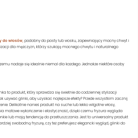
 do włosów,
podobny do pasty lub wosku, zapewniający mocny chwyt i
lizacji dla mężczyzn, którzy szukają mocnego chwytu i naturalnego
 czemu nadaje się idealnie niemal dla każdego. Jednakże niektóre osoby
a to produkt, który sprawdza się świetnie do codziennej stylizacji
ak używać glinki, aby uzyskać najlepsze efekty? Przede wszystkim zacznij
nie. Delikatnie nanieś produkt na suche lub lekko wilgotne włosy,
a matowe wykończenie i elastyczność, dzięki czemu fryzura wygląda
ienkie lub mają tendencję do przetłuszczania. Jest to uniwersalny produkt
rdziej swobodną fryzurę, czy też preferujesz elegancki wygląd, glinki do