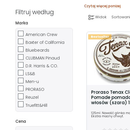
Czytaj więcej poniżej
Filtruj według
Widok
Sortowani
Marka
American Crew
Bestseller
Baxter of California
Bluebeards
CLUBMAN Pinaud
D.R. Harris & CO.
LS&B
Men-u
PRORASO
Proraso Tenax C
Pomade pomada
Reuzel
włosów (szara) 
Truefitt&Hill
125ml. Nowość glinka m
Ekstra mocny chwyt.
Cena