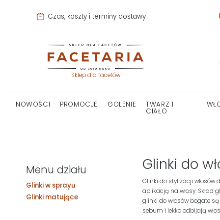
Czas, koszty i terminy dostawy
Sklep dla facetów
NOWOŚCI
PROMOCJE
GOLENIE
TWARZ I
WŁ
CIAŁO
Glinki do w
Menu działu
Glinki do stylizacji włosów
Glinki w sprayu
aplikacją na włosy. Skład g
Glinki matujące
glinki do włosów bogate są
sebum i lekko odbijają wło