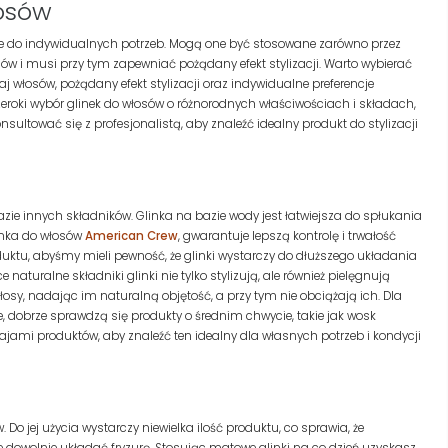
łosów
ie do indywidualnych potrzeb. Mogą one być stosowane zarówno przez
sów i musi przy tym zapewniać pożądany efekt stylizacji. Warto wybierać
j włosów, pożądany efekt stylizacji oraz indywidualne preferencje
eroki wybór glinek do włosów o różnorodnych właściwościach i składach,
ultować się z profesjonalistą, aby znaleźć idealny produkt do stylizacji
zie innych składników. Glinka na bazie wody jest łatwiejsza do spłukania
linka do włosów
American Crew
, gwarantuje lepszą kontrolę i trwałość
oduktu, abyśmy mieli pewność, że glinki wystarczy do dłuższego układania
naturalne składniki glinki nie tylko stylizują, ale również pielęgnują
sy, nadając im naturalną objętość, a przy tym nie obciążają ich. Dla
e, dobrze sprawdzą się produkty o średnim chwycie, takie jak wosk
ami produktów, aby znaleźć ten idealny dla własnych potrzeb i kondycji
Do jej użycia wystarczy niewielka ilość produktu, co sprawia, że
 dowolnie układać fryzurę. Stosując matowe glinki na co dzień uzyskasz