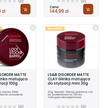
(0)
(0)
Cena:
 zł
144,99 zł
Bestseller
ISORDER MATTE
LS&B DISORDER MATTE
inka matująca
CLAY Glinka matująca
zacji 100g
do stylizacji mini 30g
a męska. Efekt
30g. Nowość. Wersja podróżna lub
Mocne utrwalenie.
do. przetestowania. Glinka
matująca bezzapachowa.
(0)
(0)