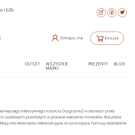
ra i b2b
Zaloguj się
Koszyk
OUTLET
WSZYSTKIE
PREZENTY
BLOG
MARKI
cześniejszego intensywnego roztarcia (rozgrzania) w dłoniach przed
ałach osadowych powstałych w procesie wietrzenia minerałów. Naturalne
. Mają one właściwości detoksykujące, oczyszczające, hamują wydzielanie