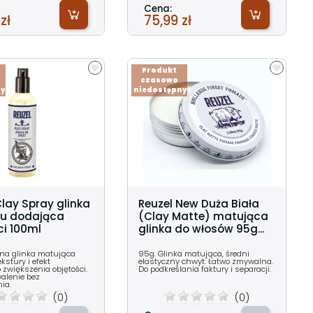
Cena:
zł
75,99 zł
Produkt
czasowo
ny
niedostępny
Clay Spray glinka
Reuzel New Duża Biała
yu dodająca
(Clay Matte) matująca
ci 100ml
glinka do włosów 95g...
nna glinka matująca
95g. Glinka matująca, średni
kstury i efekt
elastyczny chwyt. Łatwo zmywalna.
 zwiększenia objętości.
Do podkreślania faktury i separacji.
alenie bez
ia.
(0)
(0)