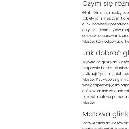
Czym się róż
Glinki różnią się między s
kobiety, jak i mężczyzn. Na
glinki do włosów pozbawione
dotyczące kosmetyków, mają 
co ułatwi dopasowanie produ
włosów, który odpowiada Tw
Jak dobrać g
Wybierając glinkę do włosów
i zapewnia bardziej elastyc
stylizacji fryzur męskich. 
włosów. Przy wyborze glinki 
włosy, zapewniając im odpow
osób o cienkich włosach zal
pszczeli, matowa pomada cz
włosów.
Matowa glink
Matowe glinki do włosów dla 
opakowanie jest wyjątkowo w