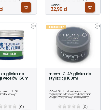
Cena:
zł
32,99 zł
Bestseller
ka glinka do
men-u CLAY glinka do
cji włosów 150ml
stylizacji 100ml
y pojemnik. Glinka
100ml. Glinka do włosów dla
Średni chwyt.
mężczyzn. Matowe wykończenie.
Długotrwały chwyt elastyczny.
(0)
(0)