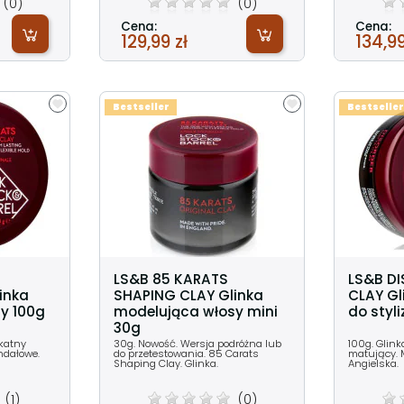
(0)
(0)
Cena:
Cena:
129,99 zł
134,99
Bestseller
Bestseller
LS&B 85 KARATS
LS&B D
inka
SHAPING CLAY Glinka
CLAY Gl
y 100g
modelująca włosy mini
do styli
30g
ikatny
30g. Nowość. Wersja podróżna lub
100g. Glink
andałowe.
do przetestowania. 85 Carats
matujący. 
Shaping Clay. Glinka.
Angielska.
(1)
(0)