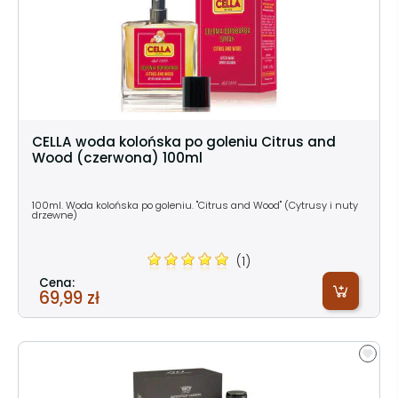
CELLA woda kolońska po goleniu Citrus and
Wood (czerwona) 100ml
100ml. Woda kolońska po goleniu. "Citrus and Wood" (Cytrusy i nuty
drzewne)
(1)
Cena:
69,99 zł