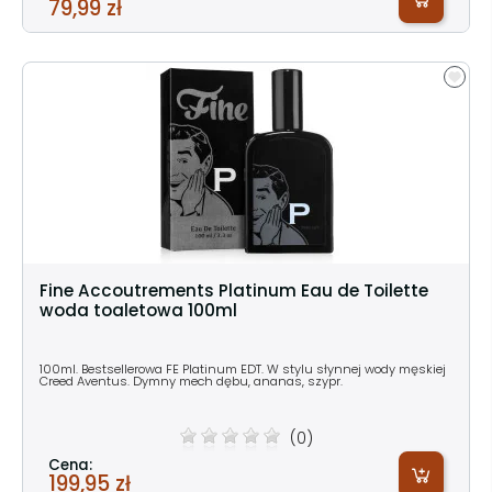
79,99 zł
Fine Accoutrements Platinum Eau de Toilette
woda toaletowa 100ml
100ml. Bestsellerowa FE Platinum EDT. W stylu słynnej wody męskiej
Creed Aventus. Dymny mech dębu, ananas, szypr.
(0)
Cena:
199,95 zł