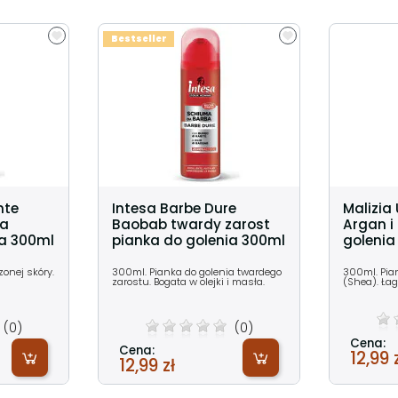
Bestseller
nte
Intesa Barbe Dure
Malizi
na
Baobab twardy zarost
Argan i
ia 300ml
pianka do golenia 300ml
golenia
onej skóry.
300ml. Pianka do golenia twardego
300ml. Pia
zarostu. Bogata w olejki i masła.
(Shea). Łag
(0)
(0)
Cena:
Cena:
12,99 
12,99 zł