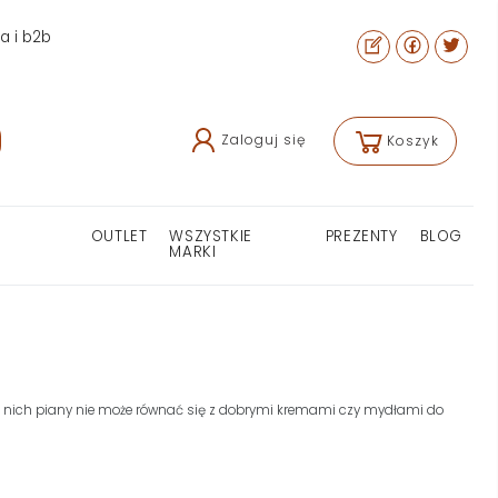
ra i b2b
Zaloguj się
Koszyk
OUTLET
WSZYSTKIE
PREZENTY
BLOG
MARKI
z nich piany nie może równać się z dobrymi kremami czy mydłami do