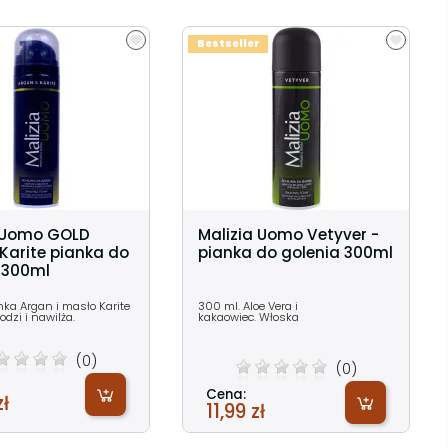
...
Bestseller
a Uomo GOLD
Malizia Uomo Vetyver -
 Karite pianka do
pianka do golenia 300ml
 300ml
nka Argan i masło Karite
300 ml. Aloe Vera i
odzi i nawilża.
kakaowiec. Włoska
(0)
(0)
Cena:
zł
11,99 zł