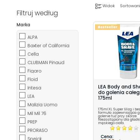
Widok
Sortowani
Filtruj według
Marka
Bestseller
ALPA
Baxter of California
Cella
CLUBMAN Pinaud
Figaro
Floid
LEA Body and Sha
Intesa
do golenia całeg
LEA
175ml
Malizia Uomo
175ml.XL Super ślizg i b
formuła zapewniająca g
Mil Mil 76
golenie tuż przy skórze.
Niezastąpiony dla gładk
PREP
męskiego ciała.
PRORASO
Cena:
Speick