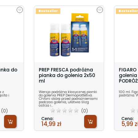
Bestseller
Bestseller
anka do
PREP FRESCA podróżna
FIGARO 
pianka do golenia 2x50
golenia
ml
PODRÓŻ
a z
Wersja podróżna klasycznej pianki
100 ml. Fig
ęsta i
do golenia PREP Dermoprottetiva.
podróżna. 
Chroni skórę przed podrażnieniami
podczas golenia, ułatwia ślizg
ostrza i...
(0)
(0)
Cena:
Cena:
14,99 zł
5,99 z