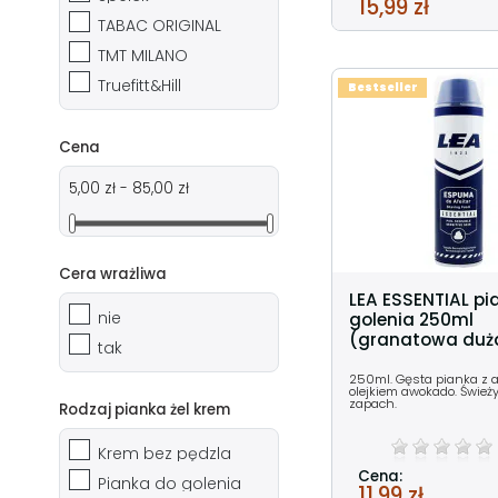
15,99 zł
TABAC ORIGINAL
TMT MILANO
Truefitt&Hill
Bestseller
Cena
5,00 zł - 85,00 zł
Cera wrażliwa
LEA ESSENTIAL pi
nie
golenia 250ml
(granatowa duż
tak
250ml. Gęsta pianka z a
olejkiem awokado. Śwież
zapach.
Rodzaj pianka żel krem
Krem bez pędzla
Cena:
Pianka do golenia
11,99 zł