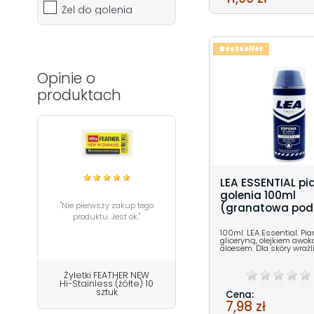
Żel do golenia
Bestseller
Opinie o
produktach
LEA ESSENTIAL pi
golenia 100ml
"Nie pierwszy zakup tego
(granatowa pod
produktu. Jest ok."
100ml. LEA Essential. Pi
gliceryną, olejkiem awok
aloesem. Dla skóry wrażli
Żyletki FEATHER NEW
Hi-Stainless (żółte) 10
sztuk
Cena:
7,98 zł