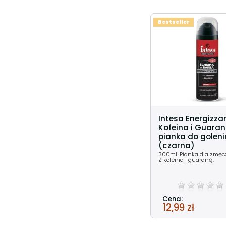
Bestseller
Intesa Energizza
Kofeina i Guara
pianka do golen
(czarna)
300ml. Pianka dla zmęcz
Z kofeina i guaraną.
Cena:
12,99 zł