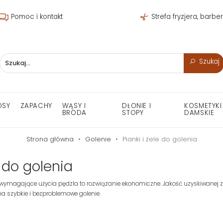
Pomoc i kontakt
Strefa fryzjera, barbe
Szukaj
OSY
ZAPACHY
WĄSY I
DŁONIE I
KOSMETYKI
BRODA
STOPY
DAMSKIE
Strona główna
Golenie
Pianki i żele do golenia
e do golenia
wymagające użycia pędzla to rozwiązanie ekonomiczne. Jakość uzyskiwanej 
na szybkie i bezproblemowe golenie.