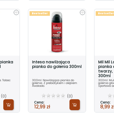
Bestseller
Bestseller
pianka
Intesa nawilżająca
Mil Mil
l
pianka do golenia 300ml
pianka 
twarzy, 
300ml
a. Tabac
300ml. Nawilżająca pianka do
300ml. Mult
golenia. Z prebiotykiem i olejkiem
golenia głow
Awokado.
sportowa o
(0)
(0)
Cena:
Cena:
12,99 zł
8,99 z