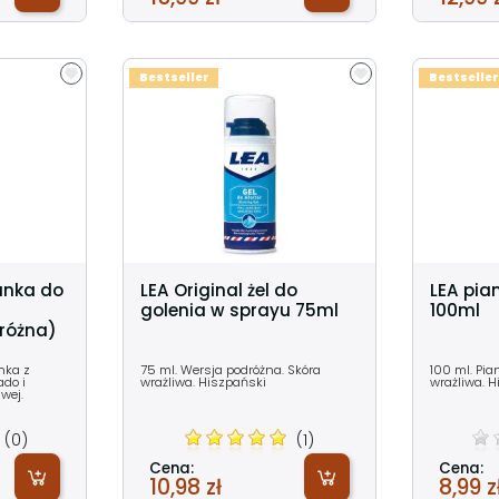
Bestseller
Bestseller
anka do
LEA Original żel do
LEA pia
golenia w sprayu 75ml
100ml
różna)
anka z
75 ml. Wersja podróżna. Skóra
100 ml. Pia
ado i
wrażliwa. Hiszpański
wrażliwa. 
wej.
(0)
(1)
Cena:
Cena:
10,98 zł
8,99 z