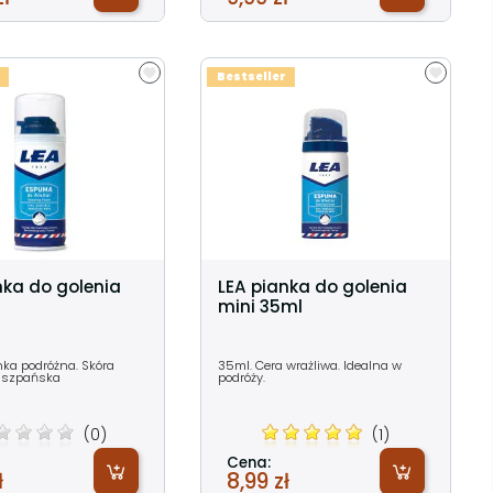
Bestseller
nka do golenia
LEA pianka do golenia
mini 35ml
nka podróżna. Skóra
35ml. Cera wrażliwa. Idealna w
Hiszpańska
podróży.
(0)
(1)
Cena:
ł
8,99 zł