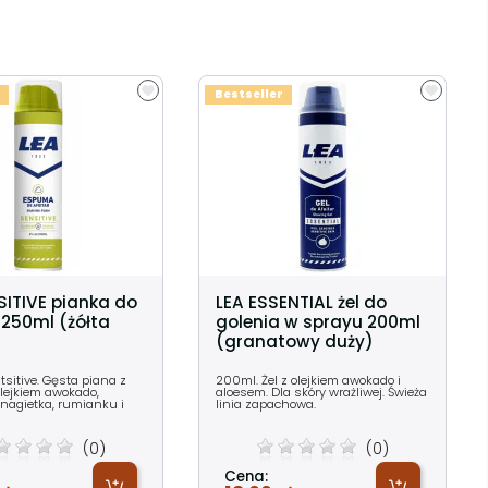
Bestseller
SITIVE pianka do
LEA ESSENTIAL żel do
 250ml (żółta
golenia w sprayu 200ml
(granatowy duży)
sitive. Gęsta piana z
200ml. Żel z olejkiem awokado i
olejkiem awokado,
aloesem. Dla skóry wrażliwej. Świeża
nagietka, rumianku i
linia zapachowa.
(0)
(0)
Cena: