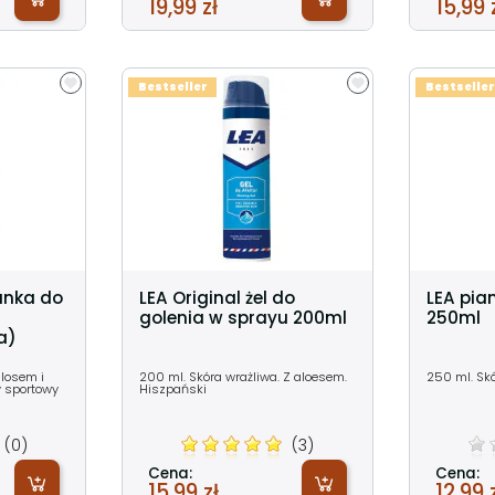
19,99 zł
15,99 
Bestseller
Bestseller
anka do
LEA Original żel do
LEA pia
golenia w sprayu 200ml
250ml
a)
losem i
200 ml. Skóra wrażliwa. Z aloesem.
250 ml. Sk
y sportowy
Hiszpański
(0)
(3)
Cena:
Cena:
15,99 zł
12,99 