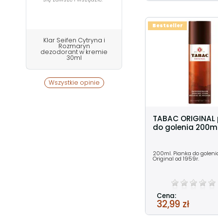
Bestseller
Klar Seifen Cytryna i
Rozmaryn
dezodorant w kremie
30ml
Wszystkie opinie
TABAC ORIGINAL 
do golenia 200m
200ml. Pianka do goleni
Original od 1959r.
Cena:
32,99 zł