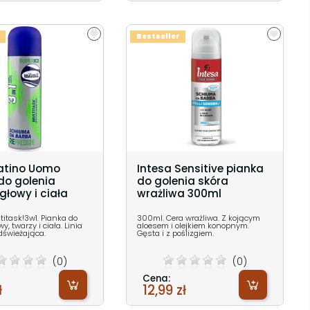
Bestseller
 Latino Uomo
Intesa Sensitive pianka
do golenia
do golenia skóra
głowy i ciała
wrażliwa 300ml
itask!3w1. Pianka do
300ml. Cera wrażliwa. Z kojącym
y, twarzy i ciała. Linia
aloesem i olejkiem konopnym.
dświeżająca.
Gęsta i z poślizgiem.
(0)
(0)
Cena:
ł
12,99 zł