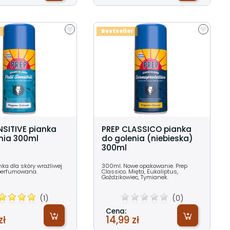
Bestseller
NSITIVE pianka
PREP CLASSICO pianka
nia 300ml
do golenia (niebieska)
300ml
ka dla skóry wrażliwej
300ml. Nowe opakowanie. Prep
 perfumowana.
Classico. Mięta, Eukaliptus,
Goździkowiec, Tymianek.
(1)
(0)
Cena:
zł
14,99 zł