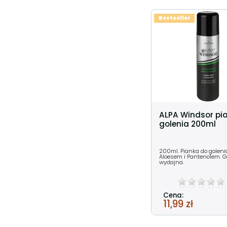
Bestseller
ALPA Windsor pi
golenia 200ml
200ml. Pianka do goleni
Aloesem i Pantenolem. G
wydajna.
Cena:
11,99 zł