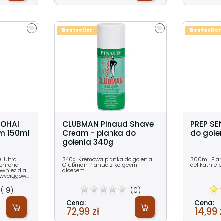
Bestseller
Bestseller
NOHAI
CLUBMAN Pinaud Shave
PREP SE
em 150ml
Cream - pianka do
do gole
golenia 340g
 Ultra
340g. Kremowa pianka do golenia
300ml. Pian
Ochrona
Clubman Pianud z kojącym
delikatnie
ównież dla
aloesem.
 wyciągów...
(19)
(0)
Cena:
Cena:
72,99 zł
14,99 