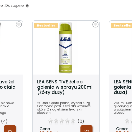
e : Dostępne
Bestseller
Bestseller
ve żel
LEA SENSITIVE żel do
LEA SEN
o ciała
golenia w sprayu 200ml
golenia
(żółty duży)
duża)
ezpianowa
200ml. Gęsta piana, wysoki ślizg.
250ml. Sent
ładkie
Ochronna poduszka dla wrażliwej
gliceryną, 
skóry. Z nagietkiem lekarskim i
wyciągiem 
iego
aloesem.
aloesu.
(4)
(0)
Cena:
Cena: