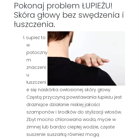
Pokonaj problem ŁUPIEŻU!
Skóra głowy bez swędzenia i
łuszczenia.
Łupież to
w
potoczny
m
znaczeni
u
łuszczeni
e się naskórka owłosionej skóry głowy.
Częstą przyczyną powstawania łupieżu jest
drażniące działanie niskiej jakości
szamponów i środków do stylizacji włosów.
Zbyt mocno chlorowana woda, mycie w
zimnej lub bardzo ciepłej wodzie, częste
suszenie suszarką również mogą