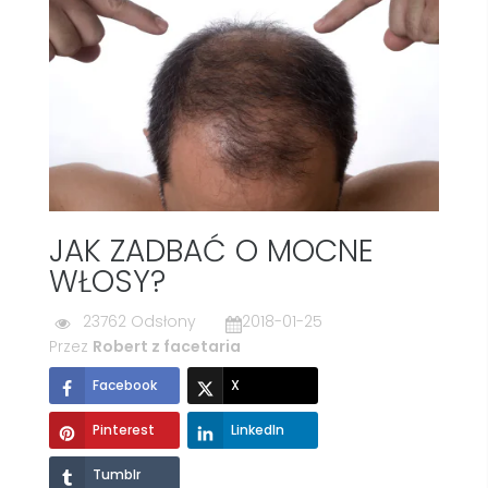
JAK ZADBAĆ O MOCNE
WŁOSY?
23762 Odsłony
2018-01-25
Przez
Robert z facetaria
Facebook
X
Pinterest
LinkedIn
Tumblr