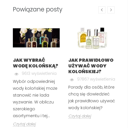
Powiązane posty
I
ÓW
JAK WYBRAĆ
JAK PRAWIDŁOWO
Z
WODĘ KOLOŃSKĄ?
UŻYWAĆ WODY
I
KOLOŃSKIEJ?
T
9613 wyświetlenia
97867 wyświetlenia
Wybór odpowiedniej
Porady dla osób, które
G
wody kolońskiej może
chcą się dowiedzieć
In
stanowić nie lada
jak prawidłowo używać
wi
wyzwanie. W obliczu
wody kolońskiej?
szerokiego
Cz
asortymentu i tej...
Czytaj dalej
Czytaj dalej