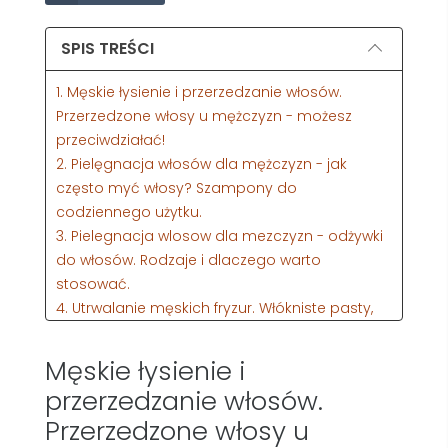
SPIS TREŚCI
1. Męskie łysienie i przerzedzanie włosów.
Przerzedzone włosy u mężczyzn - możesz
przeciwdziałać!
2. Pielęgnacja włosów dla mężczyzn - jak
często myć włosy? Szampony do
codziennego użytku.
3. Pielegnacja wlosow dla mezczyzn - odżywki
do włosów. Rodzaje i dlaczego warto
stosować.
4. Utrwalanie męskich fryzur. Włókniste pasty,
glinki modelujące i pomady. Nowoczesne
produkty nie niszczą i nie obciążają włosów!
Męskie łysienie i
5. Pokonaj problem ŁUPIEŻU! Skóra głowy bez
przerzedzanie włosów.
swędzenia i łuszczenia.
Przerzedzone włosy u