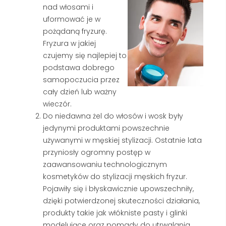
nad włosami i
uformować je w
pożądaną fryzurę.
Fryzura w jakiej
czujemy się najlepiej to
podstawa dobrego
samopoczucia przez
cały dzień lub ważny
wieczór.
Do niedawna żel do włosów i wosk były
jedynymi produktami powszechnie
używanymi w męskiej stylizacji. Ostatnie lata
przyniosły ogromny postęp w
zaawansowaniu technologicznym
kosmetyków do stylizacji męskich fryzur.
Pojawiły się i błyskawicznie upowszechniły,
dzięki potwierdzonej skuteczności działania,
produkty takie jak włókniste pasty i glinki
modelujące oraz pomady do utrwalania