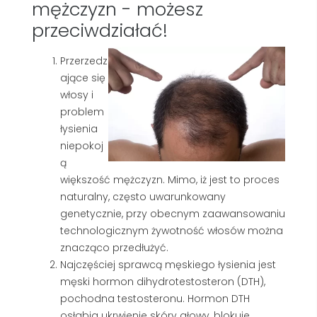
mężczyzn - możesz
przeciwdziałać!
Przerzedz
ające się
włosy i
problem
łysienia
niepokoj
ą
większość mężczyzn. Mimo, iż jest to proces
naturalny, często uwarunkowany
genetycznie, przy obecnym zaawansowaniu
technologicznym żywotność włosów można
znacząco przedłużyć.
Najczęściej sprawcą męskiego łysienia jest
męski hormon dihydrotestosteron (DTH),
pochodna testosteronu. Hormon DTH
osłabia ukrwienie skóry głowy, blokuje