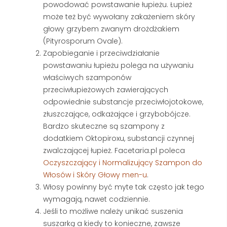
powodować powstawanie łupieżu. Łupież
może też być wywołany zakażeniem skóry
głowy grzybem zwanym drożdżakiem
(Pityrosporum Ovale).
Zapobieganie i przeciwdziałanie
powstawaniu łupieżu polega na używaniu
właściwych szamponów
przeciwłupieżowych zawierających
odpowiednie substancje przeciwłojotokowe,
złuszczające, odkażające i grzybobójcze.
Bardzo skuteczne są szampony z
dodatkiem Oktopiroxu, substancji czynnej
zwalczającej łupież. Facetaria.pl poleca
Oczyszczający i Normalizujący Szampon do
Włosów i Skóry Głowy men-u
.
Włosy powinny być myte tak często jak tego
wymagają, nawet codziennie.
Jeśli to możliwe należy unikać suszenia
suszarką a kiedy to konieczne, zawsze