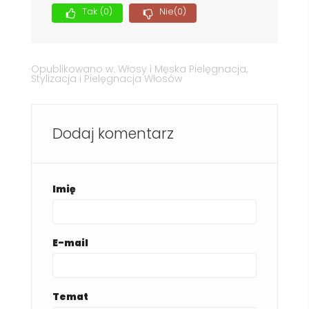
Tak
(0)
Nie
(0)
Opublikowano w:
Włosy i Męska Pielęgnacja
,
Stylizacja i Pielęgnacja Włosów
Dodaj komentarz
Imię
E-mail
Temat