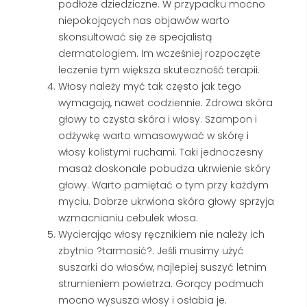
podłoże dziedziczne. W przypadku mocno
niepokojących nas objawów warto
skonsultować się ze specjalistą
dermatologiem. Im wcześniej rozpoczęte
leczenie tym większa skuteczność terapii.
Włosy należy myć tak często jak tego
wymagają, nawet codziennie. Zdrowa skóra
głowy to czysta skóra i włosy. Szampon i
odżywkę warto wmasowywać w skórę i
włosy kolistymi ruchami. Taki jednoczesny
masaż doskonale pobudza ukrwienie skóry
głowy. Warto pamiętać o tym przy każdym
myciu. Dobrze ukrwiona skóra głowy sprzyja
wzmacnianiu cebulek włosa.
Wycierając włosy ręcznikiem nie należy ich
zbytnio ?tarmosić?. Jeśli musimy użyć
suszarki do włosów, najlepiej suszyć letnim
strumieniem powietrza. Gorący podmuch
mocno wysusza włosy i osłabia je.