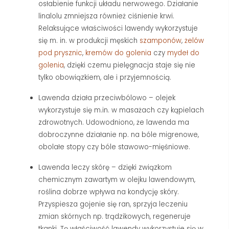
osłabienie funkcji układu nerwowego. Działanie
linalolu zmniejsza również ciśnienie krwi.
Relaksujące właściwości lawendy wykorzystuje
się m. in. w produkcji męskich
szamponów
,
żelów
pod prysznic
,
kremów do golenia
czy
mydeł do
golenia
, dzięki czemu pielęgnacja staje się nie
tylko obowiązkiem, ale i przyjemnością.
Lawenda działa przeciwbólowo – olejek
wykorzystuje się m.in. w masażach czy kąpielach
zdrowotnych. Udowodniono, że lawenda ma
dobroczynne działanie np. na bóle migrenowe,
obolałe stopy czy bóle stawowo-mięśniowe.
Lawenda leczy skórę – dzięki związkom
chemicznym zawartym w olejku lawendowym,
roślina dobrze wpływa na kondycję skóry.
Przyspiesza gojenie się ran, sprzyja leczeniu
zmian skórnych np. trądzikowych, regeneruje
tkanki. Tę właściwość lawendy wykorzystuje się w