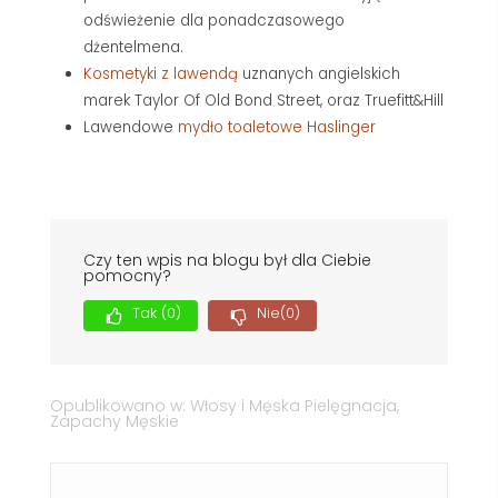
odświeżenie dla ponadczasowego
dżentelmena.
Kosmetyki z lawendą
uznanych angielskich
marek Taylor Of Old Bond Street, oraz Truefitt&Hill
Lawendowe
mydło toaletowe Haslinger
Czy ten wpis na blogu był dla Ciebie
pomocny?
Tak
(0)
Nie
(0)
Opublikowano w:
Włosy i Męska Pielęgnacja
,
Zapachy Męskie