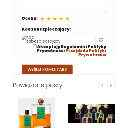
★
★
★
★
★
Ocena:
Kod zabezpieczający:
Akceptuję Regulamin i Politykę
Prywatności
Przejdź do Polityki
Prywatności
Powiązane posty
H