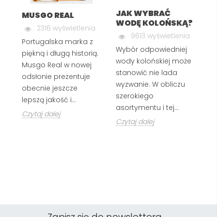
ia
JAK WYBRAĆ
J
MUSGO REAL
WODĘ KOLOŃSKĄ?
U
2316 wyświetlenia
K
9613 wyświetlenia
Portugalska marka z
Wybór odpowiedniej
wy
piękną i długą historią.
wody kolońskiej może
Musgo Real w nowej
Po
stanowić nie lada
odsłonie prezentuje
c
..
wyzwanie. W obliczu
obecnie jeszcze
j
szerokiego
lepszą jakość i...
wo
asortymentu i tej...
Czytaj dalej
Cz
Czytaj dalej