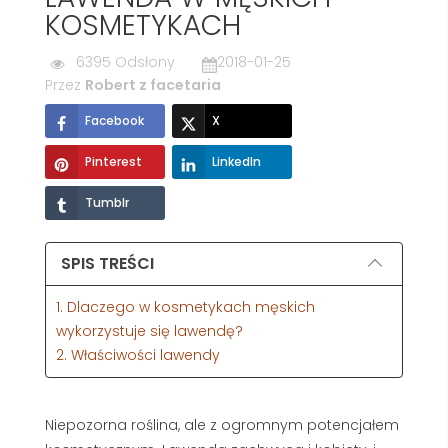
KOSMETYKACH
6395 Odsłony
2018-01-25
Przez
Robert z facetaria
Facebook
X
Pinterest
LinkedIn
Tumblr
SPIS TREŚCI
1. Dlaczego w kosmetykach męskich
wykorzystuje się lawendę?
2. Właściwości lawendy
Niepozorna roślina, ale z ogromnym potencjałem