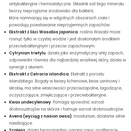
antybakteryjne i hemostatyczne. Składnik soli tego minerału
tworzy nieprzyjazne środowisko dla bakterii,
które namnażają się w wilgotnych obszarach ciała i
powodują powstawanie nieprzyjemnych zapachów.
Ekstrakt z liści Wasabia japonica
: roślina Wasabi może
rosnąć tylko w czystej wodzie i jest doskonałym środkiem
przeciwbakteryjnym i przeciw zapachowym.
Cytrynian trietylu
: działa jako enzymatyczny anty zapach,
odpowiedni również dla najbardziej wrażliwej skóry, działa w
synergii z ałunem.
Ekstrakt z Cetraria islandica
: Ekstrakt z porostu
islandzkiego. Bogaty w kwasy lichenowe, kwas usninowy i
skrobię, ma silne właściwości przeciwzapalne, łagodzące,
oczyszczające, zmiękczające i przeciwbakteryjne.
Kwas undecylenowy
: Pomaga spowolnić wzrost
drobnoustrojów na skórze i hamuje wzrost drobnoustrojów.
Avena (wyciąg z nasion owsa)
: moisturiser, działanie silnie
nawilżające.
Szałwia
: działa bezpośrednio ograniczając proliferację