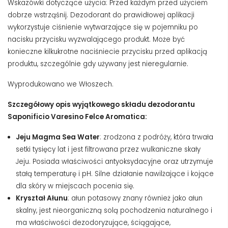
Wskazówki dotyczące użycia:
Przed każdym przed użyciem
dobrze wstrząśnij. Dezodorant do prawidłowej aplikacji
wykorzystuje ciśnienie wytwarzające się w pojemniku po
nacisku przycisku wyzwalającego produkt. Może być
konieczne kilkukrotne naciśniecie przycisku przed aplikacją
produktu, szczególnie gdy używany jest nieregularnie.
Wyprodukowano we Włoszech.
Szczegółowy opis wyjątkowego składu dezodorantu
Saponificio Varesino Felce Aromatica:
Jeju Magma Sea Water
: zrodzona z podróży, która trwała
setki tysięcy lat i jest filtrowana przez wulkaniczne skały
Jeju. Posiada właściwości antyoksydacyjne oraz utrzymuje
stałą temperaturę i pH. Silne działanie nawilżające i kojące
dla skóry w miejscach pocenia się.
Kryształ Ałunu
: ałun potasowy znany również jako ałun
skalny, jest nieorganiczną solą pochodzenia naturalnego i
ma właściwości dezodoryzujące, ściągające,