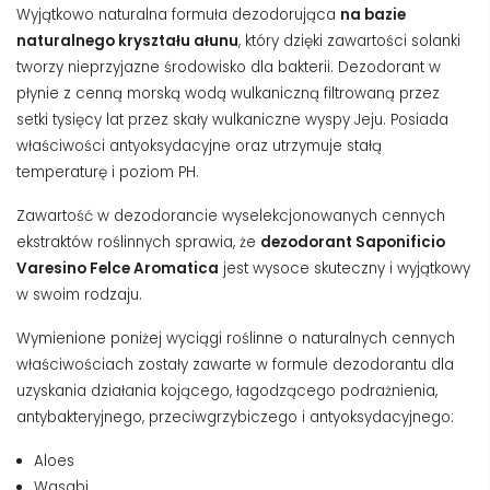
Wyjątkowo naturalna formuła dezodorująca
na bazie
naturalnego kryształu ałunu
,
który dzięki zawartości solanki
tworzy nieprzyjazne środowisko dla bakterii. Dezodorant w
płynie z cenną morską wodą wulkaniczną filtrowaną przez
setki tysięcy lat przez skały wulkaniczne wyspy Jeju.
Posiada
właściwości antyoksydacyjne oraz utrzymuje stałą
temperaturę i poziom PH.
Zawartość w dezodorancie wyselekcjonowanych cennych
ekstraktów roślinnych sprawia, że
dezodorant Saponificio
Varesino Felce Aromatica
jest wysoce skuteczny i wyjątkowy
w swoim rodzaju.
Wymienione poniżej wyciągi roślinne o naturalnych cennych
właściwościach zostały zawarte w formule dezodorantu dla
uzyskania działania kojącego, łagodzącego podrażnienia,
antybakteryjnego, przeciwgrzybiczego i antyoksydacyjnego:
Aloes
Wasabi