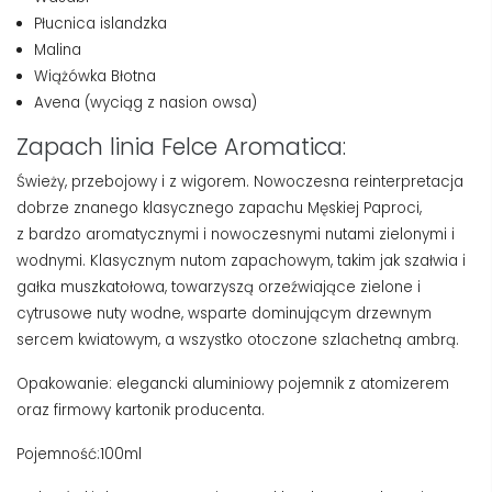
Płucnica islandzka
Malina
Wiążówka Błotna
Avena (wyciąg z nasion owsa)
Zapach linia Felce Aromatica:
Świeży, przebojowy i z wigorem. Nowoczesna reinterpretacja
dobrze znanego klasycznego zapachu Męskiej Paproci,
z bardzo aromatycznymi i nowoczesnymi nutami zielonymi i
wodnymi. Klasycznym nutom zapachowym, takim jak szałwia i
gałka muszkatołowa, towarzyszą orzeźwiające zielone i
cytrusowe nuty wodne, wsparte dominującym drzewnym
sercem kwiatowym, a wszystko otoczone szlachetną ambrą.
Opakowanie: elegancki aluminiowy pojemnik z atomizerem
oraz firmowy kartonik producenta.
Pojemność:100ml