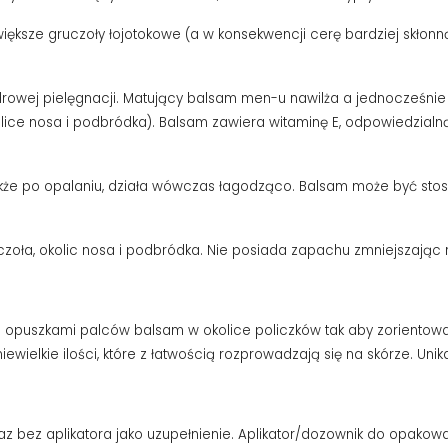
ększe gruczoły łojotokowe (a w konsekwencji cerę bardziej skłonną 
rowej pielęgnacji. Matujący balsam men-u nawilża a jednocześnie
okolice nosa i podbródka). Balsam zawiera witaminę E, odpowiedzia
kże po opalaniu, działa wówczas łagodząco. Balsam może być stos
zoła, okolic nosa i podbródka. Nie posiada zapachu zmniejszając 
 opuszkami palców balsam w okolice policzków tak aby zorientować 
wielkie ilości, które z łatwością rozprowadzają się na skórze. Unika
az bez aplikatora jako uzupełnienie. Aplikator/dozownik do opako