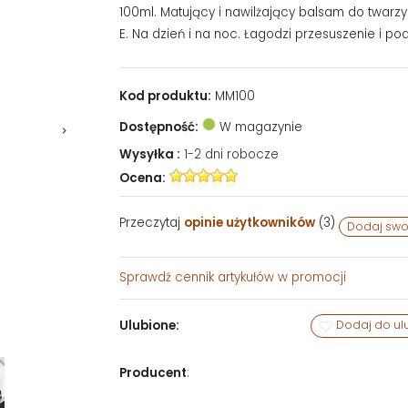
100ml. Matujący i nawilżający balsam do twarzy
E. Na dzień i na noc. Łagodzi przesuszenie i pod
Kod produktu:
MM100
Dostępność:
W magazynie
Wysyłka :
1-2 dni robocze
Ocena:
Przeczytaj
opinie użytkowników
(
3
)
Dodaj swo
Sprawdź
cennik artykułów w promocji
Ulubione:
Dodaj do ul
Producent
: