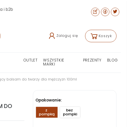
ra i b2b
Zaloguj się
Koszyk
OUTLET
WSZYSTKIE
PREZENTY
BLOG
MARKI
jący balsam do twarzy dla mężczyzn 100ml
Opakowanie:
M DO
z 
bez 
pompką
pompki