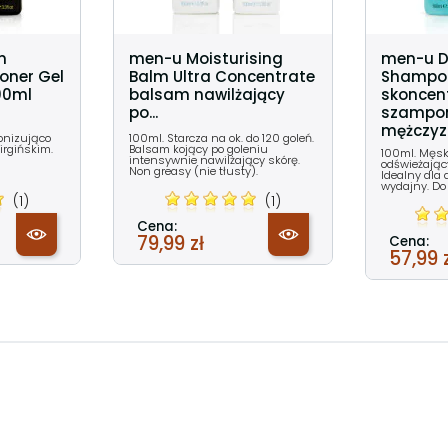
n
men-u Moisturising
men-u Da
Toner Gel
Balm Ultra Concentrate
Shampoo
100ml
balsam nawilżający
skoncen
po...
szampon
mężczyzn
tonizująco
100ml. Starcza na ok. do 120 goleń.
irgińskim.
Balsam kojący po goleniu
100ml. Męs
intensywnie nawilżający skórę.
odświeżający
Non greasy (nie tłusty).
Idealny dla 
wydajny. Do
(1)
(1)
Cena:
79,99 zł
Cena:
57,99 