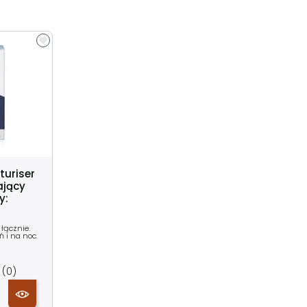
turiser
ający
y:
 łącznie.
ń i na noc.
(0)