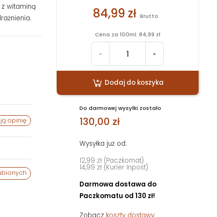
 z witaminą
84,99 zł
Brutto
rażnienia.
Cena za 100ml: 84,99 zł
-
+
Dodaj do koszyka
Do darmowej wysyłki zostało
130,00 zł
ją opinię
Wysyłka już od:
12,99 zł (Paczkomat)
14,99 zł (Kurier Inpost)
ubionych
Darmowa dostawa do
Paczkomatu od 130 zł!
Zobacz
koszty dostawy