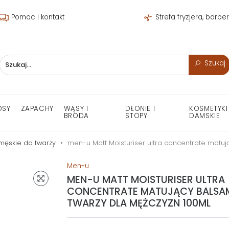
Pomoc i kontakt
Strefa fryzjera, barbe
Szukaj
OSY
ZAPACHY
WĄSY I
DŁONIE I
KOSMETYKI
BRODA
STOPY
DAMSKIE
męskie do twarzy
men-u Matt Moisturiser ultra concentrate matu
Men-u
MEN-U MATT MOISTURISER ULTRA
CONCENTRATE MATUJĄCY BALSA
TWARZY DLA MĘŻCZYZN 100ML