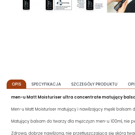
OPIS
SPECYFIKACJA
SZCZEGÓŁY PRODUKTU
OPI
men-u Matt Moisturiser ultra concentrate matujący bals
Men-u Matt Moisturiser matujący i nawilżający męski balsam d
Matujący balsam do twarzy dla mężczyzn men-u 100ml, nie per
Zdrowa, dobrze nawilżona, nie przetłuszczająca się skóra twa