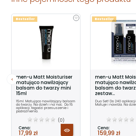
Bestseller
Bestseller
men-u Matt Moisturiser
men-u Matt Mois
matująco nawilżający
matująco nawilż
balsam do twarzy mini
balsam do twarz
15ml
zestaw...
15ml. Matująco nawilżający balsam
Duo Set! Do 240 aplikacji
do twarzy. Na dzień i na noc. Do 15
Matuje i nawilża. Na dzie
aplikacji. łagodzi przesuszenie i
podrażnienia.
(0)
Cena:
Cena:
17,99 zł
159,99 zł