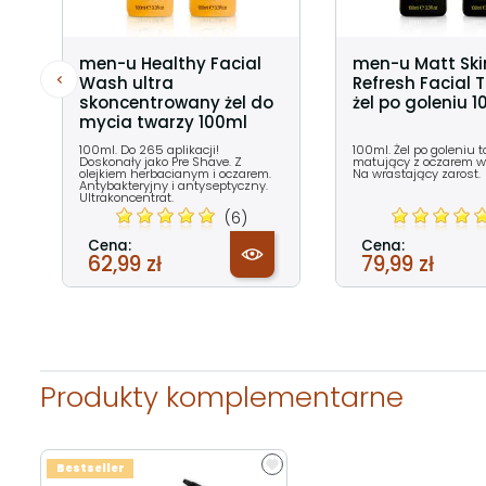
men-u Healthy Facial
men-u Matt Ski
Wash ultra
Refresh Facial 
skoncentrowany żel do
żel po goleniu 
mycia twarzy 100ml
100ml. Do 265 aplikacji!
100ml. Żel po goleniu 
Doskonały jako Pre Shave. Z
matujący z oczarem w
olejkiem herbacianym i oczarem.
Na wrastający zarost.
Antybakteryjny i antyseptyczny.
Ultrakoncentrat.
(6)
Cena:
Cena:
62,99 zł
79,99 zł
Produkty komplementarne
Bestseller