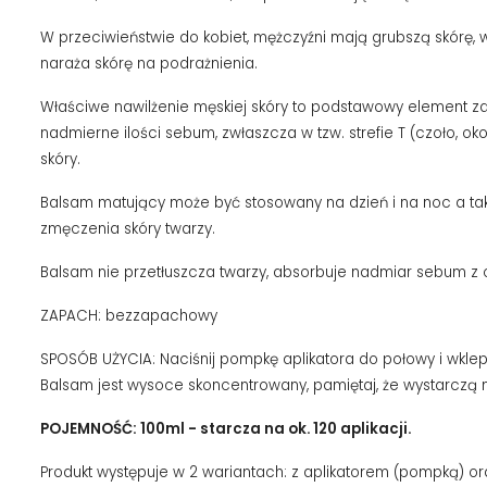
W przeciwieństwie do kobiet, mężczyźni mają grubszą skórę, wi
naraża skórę na podrażnienia.
Właściwe nawilżenie męskiej skóry to podstawowy element zd
nadmierne ilości sebum, zwłaszcza w tzw. strefie T (czoło, 
skóry.
Balsam matujący może być stosowany na dzień i na noc a ta
zmęczenia skóry twarzy.
Balsam nie przetłuszcza twarzy, absorbuje nadmiar sebum z c
ZAPACH: bezzapachowy
SPOSÓB UŻYCIA: Naciśnij pompkę aplikatora do połowy i wklep
Balsam jest wysoce skoncentrowany, pamiętaj, że wystarczą nie
POJEMNOŚĆ: 100ml - starcza na ok. 120 aplikacji.
Produkt występuje w 2 wariantach: z aplikatorem (pompką) or