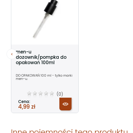
men-u
dozownik/pompka do
opakowań 100ml
DO OPAKOWAŃ 100 ml - tylko marki
men-u.
(0)
Cena:
4,99 zł
Inne pojemności tego produktu