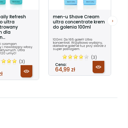
ily Refresh
men-u Shave Cream
 ultra
ultra concentrate krem
trowany
do golenia 100ml
 dla
...
100ml. Do 165 goleń! Ultra
koncentrat. Wyjątkowo wydajny,
ki szampon
dokładne golenie tuz przy skórze z
 i nawilżający włosy.
super poślizgiem.
aktywnych. Ultra
 120 umyć!
(3)
(3)
Cena:
64,99 zł
zł