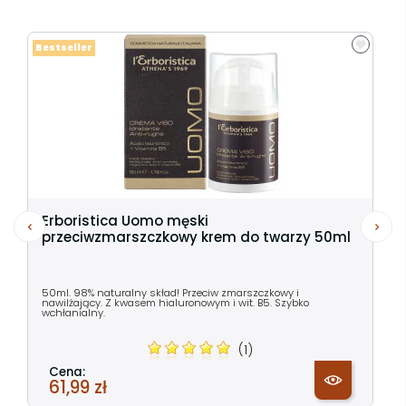
Bestseller
Erboristica Uomo męski
przeciwzmarszczkowy krem do twarzy 50ml
50ml. 98% naturalny skład! Przeciw zmarszczkowy i
nawilżający. Z kwasem hialuronowym i wit. B5. Szybko
wchłanialny.
(1)
Cena:
61,99 zł