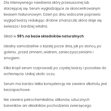
Dla intensywnego nawilżenia skóry przesuszonej lub
starzejącej się.
Serum wygładzające ze skoncentrowanym
kwasem hialuronowym
.
Dzień po dniu widocznie poprawia
wygląd
twarzy
redukując
drobne zmarszczki,
skóra staje się
świeższa i bardziej witalna.
Skład w
98% na bazie składników naturalnych
.
Idealny samodzielnie o każdej porze dnia, jak po słońcu,
po
goleniu
, przed zimnem, wiatrem, zanieczyszczeniami i
smogiem.
Kilka kropli serum rozprowadź po czystej twarzy i pozostaw do
wchłonięcia. Unikaj okolic oczu.
Serum ma bardzo lekka konsystencję nie zawiera alkoholu, jest
bezzapachowe.
Nie zawiera petrochemikaliów, silikonów, sztucznych
barwników ani składników pochodzenia zwierzęcego.