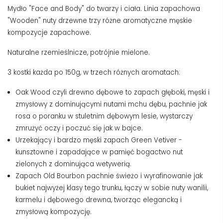
Mydło "Face and Body" do twarzy i ciała. Linia zapachowa
"Wooden" nuty drzewne trzy różne aromatyczne męskie
kompozycje zapachowe.
Naturalne rzemieślnicze, potrójnie mielone.
3 kostki każda po 150g, w trzech różnych aromatach:
Oak Wood czyli drewno dębowe to zapach głęboki, męski i
zmysłowy z dominującymi nutami mchu dębu, pachnie jak
rosa o poranku w stuletnim dębowym lesie, wystarczy
zmrużyć oczy i poczuć się jak w bajce.
Urzekający i bardzo męski zapach Green Vetiver -
kunsztowne i zapadające w pamięć bogactwo nut
zielonych z dominująca wetywerią.
Zapach Old Bourbon pachnie świeżo i wyrafinowanie jak
bukiet najwyżej klasy tego trunku, łączy w sobie nuty wanilii,
karmelu i dębowego drewna, tworząc elegancką i
zmysłową kompozycję.