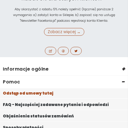
Aby skorzystać z rabatu 5% należy spełnić (łącznie) poniższe 2
wymagania: a) założyć konto w Sklepie; b) zapisać się na usługę
"Newsletter Facetaria.pl" podczas rejestracji konta Klienta.
Zobacz więcej →
+
Informacje ogólne
-
Pomoc
Odstąp od umowy tutaj
FAQ - Najczęściej zadawane pytania i odpowiedzi
Objaśnienia statusów zamówień
Sposoby płatności