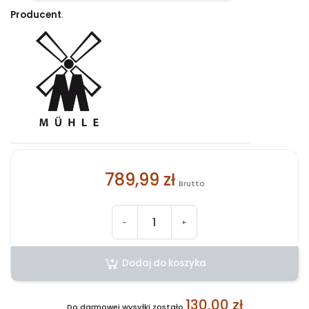
Producent
:
789,99 zł
Brutto
-
+
Dodaj do koszyka
130,00 zł
Do darmowej wysyłki zostało