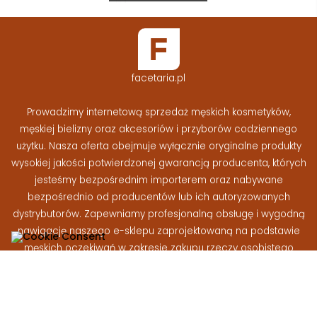
facetaria.pl
Prowadzimy internetową sprzedaż męskich kosmetyków,
męskiej bielizny oraz akcesoriów i przyborów codziennego
użytku. Nasza oferta obejmuje wyłącznie oryginalne produkty
wysokiej jakości potwierdzonej gwarancją producenta, których
jesteśmy bezpośrednim importerem oraz nabywane
bezpośrednio od producentów lub ich autoryzowanych
dystrybutorów. Zapewniamy profesjonalną obsługę i wygodną
nawigację naszego e-sklepu zaprojektowaną na podstawie
męskich oczekiwań w zakresie zakupu rzeczy osobistego
użytku
Facetaria.pl © 2026 - Wszelkie prawa zastrzeżone
|
Wykonanie: