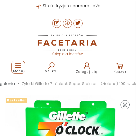
Strefa fryzjera, barbera i b2b
Sklep dla facetów
Menu
Szukaj
Zaloguj się
Koszyk
 golenia
Żyletki Gillette 7 o`clock Super Stainless (zielone) 100 sztuk
Bestseller