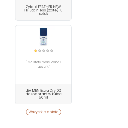
Żyletki FEATHER NEW
Hi-Stainless (żółte) 10
sztuk
" Nie stety mnie jednak
uczulił."
LEA MEN Extra Dry 0%
dezodorant w kulce
50ml
Wszystkie opinie