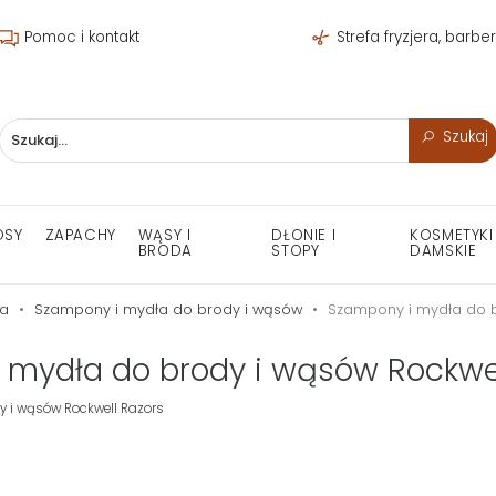
Pomoc i kontakt
Strefa fryzjera, barbe
Szukaj
OSY
ZAPACHY
WĄSY I
DŁONIE I
KOSMETYKI
BRODA
STOPY
DAMSKIE
da
Szampony i mydła do brody i wąsów
Szampony i mydła do b
 mydła do brody i wąsów Rockwel
 i wąsów Rockwell Razors