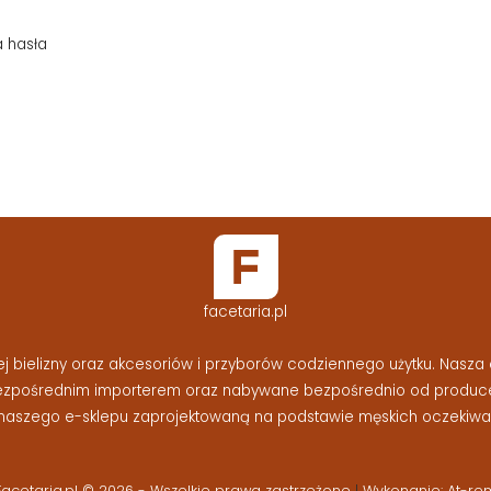
a hasła
facetaria.pl
bielizny oraz akcesoriów i przyborów codziennego użytku. Nasza o
bezpośrednim importerem oraz nabywane bezpośrednio od produc
naszego e-sklepu zaprojektowaną na podstawie męskich oczekiwań
Facetaria.pl © 2026 - Wszelkie prawa zastrzeżone
|
Wykonanie: At-re