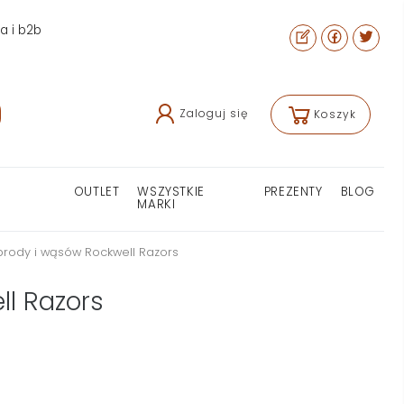
ra i b2b
Zaloguj się
Koszyk
OUTLET
WSZYSTKIE
PREZENTY
BLOG
MARKI
rody i wąsów Rockwell Razors
l Razors