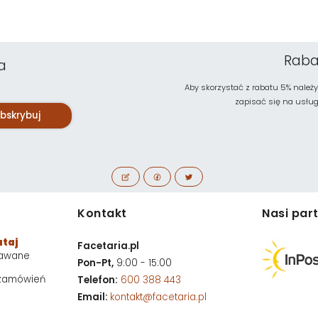
Raba
a
Aby skorzystać z rabatu 5% należy
zapisać się na usługę 
bskrybuj
Kontakt
Nasi par
utaj
Facetaria.pl
dawane
Pon-Pt,
9:00 - 15:00
 zamówień
Telefon:
600 388 443
Email:
kontakt@facetaria.pl