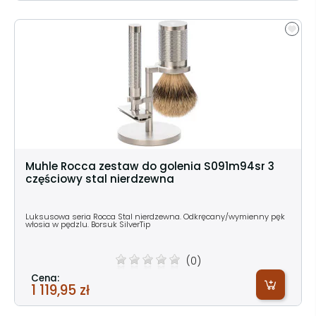
Muhle Rocca zestaw do golenia S091m94sr 3
częściowy stal nierdzewna
Luksusowa seria Rocca Stal nierdzewna. Odkręcany/wymienny pęk
włosia w pędzlu. Borsuk SilverTip
(0)
Cena:
1 119,95 zł