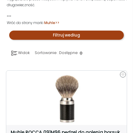
długowieczność.
***
Wróć do strony marki
Muhle>>
Filtruj według
Widok
Sortowanie : Dostępne
Muhle ROCCA 091M96 pędzel do golenia borsuk