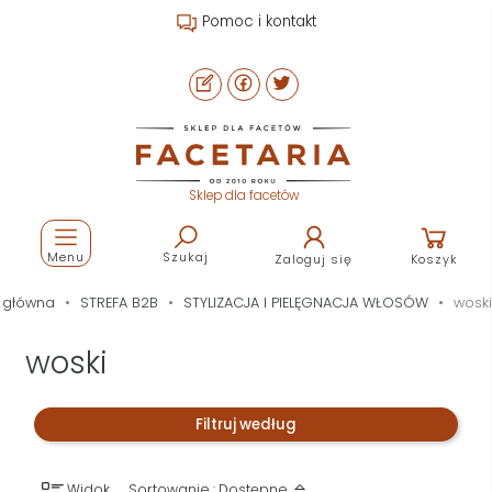
Pomoc i kontakt
Sklep dla facetów
Menu
Szukaj
Zaloguj się
Koszyk
 główna
STREFA B2B
STYLIZACJA I PIELĘGNACJA WŁOSÓW
woski
woski
Filtruj według
Widok
Sortowanie : Dostępne