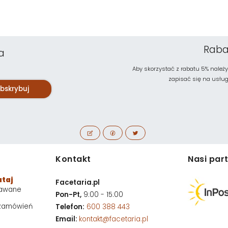
Raba
a
Aby skorzystać z rabatu 5% należy
zapisać się na usługę 
bskrybuj
Kontakt
Nasi par
utaj
Facetaria.pl
dawane
Pon-Pt,
9:00 - 15:00
 zamówień
Telefon:
600 388 443
Email:
kontakt@facetaria.pl