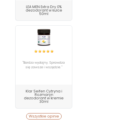
LEA MEN Extra Dry 0%
dezodorant w kulce
50ml
"Bardzo wydajny. Sprawdza
się zawsze i wszędzie. "
Klar Seifen Cytryna i
Rozmaryn
dezodorant w kremie
30ml
Wszystkie opinie