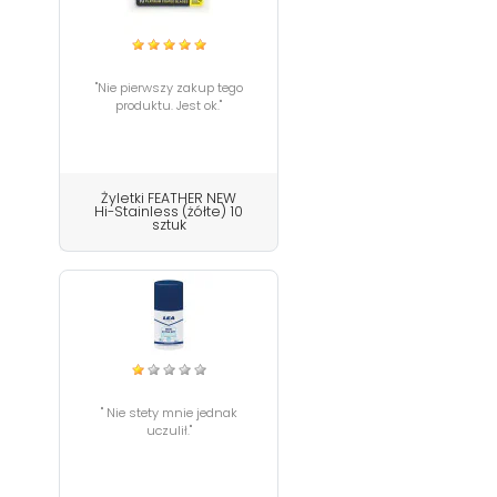
"Nie pierwszy zakup tego
produktu. Jest ok."
Żyletki FEATHER NEW
Hi-Stainless (żółte) 10
sztuk
" Nie stety mnie jednak
uczulił."