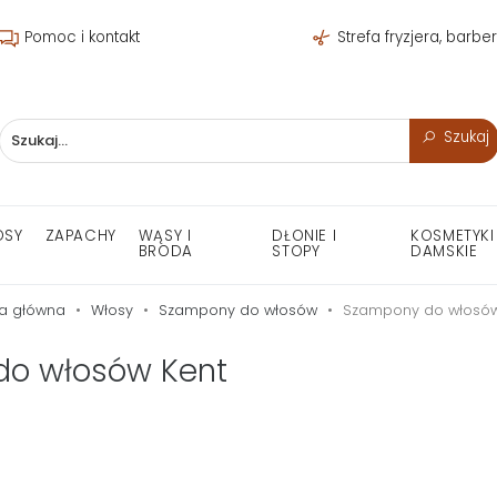
Pomoc i kontakt
Strefa fryzjera, barbe
Szukaj
OSY
ZAPACHY
WĄSY I
DŁONIE I
KOSMETYKI
BRODA
STOPY
DAMSKIE
na główna
Włosy
Szampony do włosów
Szampony do włosów
o włosów Kent