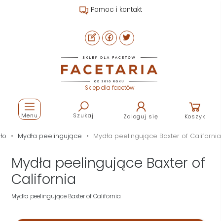
Pomoc i kontakt
Sklep dla facetów
Menu
Szukaj
Zaloguj się
Koszyk
ało
Mydła peelingujące
Mydła peelingujące Baxter of California
Mydła peelingujące Baxter of
California
Mydła peelingujące Baxter of California