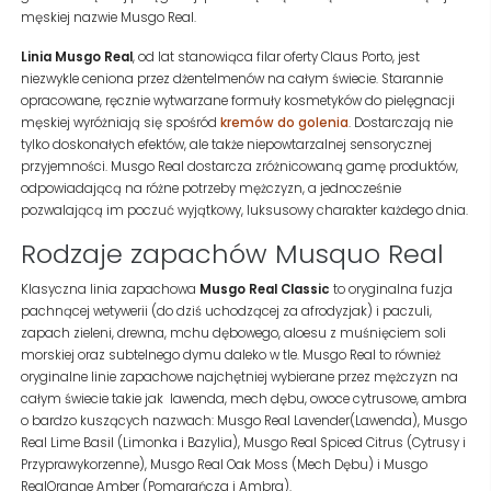
męskiej nazwie Musgo Real.
Linia Musgo Real
, od lat stanowiąca filar oferty Claus Porto, jest
niezwykle ceniona przez dżentelmenów na całym świecie. Starannie
opracowane, ręcznie wytwarzane formuły kosmetyków do pielęgnacji
męskiej wyróżniają się spośród
kremów do golenia
. Dostarczają nie
tylko doskonałych efektów, ale także niepowtarzalnej sensorycznej
przyjemności. Musgo Real dostarcza zróżnicowaną gamę produktów,
odpowiadającą na różne potrzeby mężczyzn, a jednocześnie
pozwalającą im poczuć wyjątkowy, luksusowy charakter każdego dnia.
Rodzaje zapachów Musquo Real
Klasyczna linia zapachowa
Musgo Real Classic
to oryginalna fuzja
pachnącej wetywerii (do dziś uchodzącej za afrodyzjak) i paczuli,
zapach zieleni, drewna, mchu dębowego, aloesu z muśnięciem soli
morskiej oraz subtelnego dymu daleko w tle. Musgo Real to również
oryginalne linie zapachowe najchętniej wybierane przez mężczyzn na
całym świecie takie jak lawenda, mech dębu, owoce cytrusowe, ambra
o bardzo kuszących nazwach: Musgo Real Lavender(Lawenda), Musgo
Real Lime Basil (Limonka i Bazylia), Musgo Real Spiced Citrus (Cytrusy i
Przyprawykorzenne), Musgo Real Oak Moss (Mech Dębu) i Musgo
RealOrange Amber (Pomarańcza i Ambra).