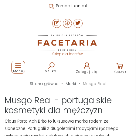
Pomoc i kontakt
Sklep dla facetów
Menu
Szukaj
Zaloguj się
Koszyk
Strona główna
Marki
Musgo Real
Musgo Real - portugalskie
kosmetyki dla mężczyzn
Claus Porto Ach Brito to luksusowa marka rodem ze
słonecznej Portugalii z długoletnimi tradycjami ręcznego
wytwarzania mydeł toaletowych o niepowtarzalnych