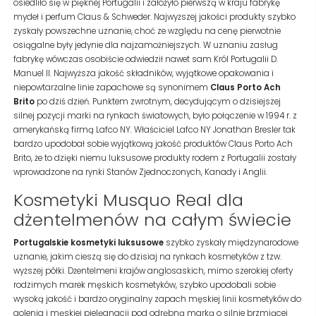
osiedliło się w pięknej Portugalii i założyło pierwszą w kraju fabrykę
mydeł i perfum Claus & Schweder. Najwyższej jakości produkty szybko
zyskały powszechne uznanie, choć ze względu na cenę pierwotnie
osiągalne były jedynie dla najzamożniejszych. W uznaniu zasług
fabrykę wówczas osobiście odwiedził nawet sam Król Portugalii D.
Manuel II. Najwyższa jakość składników, wyjątkowe opakowania i
niepowtarzalne linie zapachowe są synonimem
Claus Porto Ach
Brito
po dziś dzień. Punktem zwrotnym, decydującym o dzisiejszej
silnej pozycji marki na rynkach światowych, było połączenie w 1994 r. z
amerykańską firmą Lafco NY. Właściciel Lafco NY Jonathan Bresler tak
bardzo upodobał sobie wyjątkową jakość produktów Claus Porto Ach
Brito, że to dzięki niemu luksusowe produkty rodem z Portugalii zostały
wprowadzone na rynki Stanów Zjednoczonych, Kanady i Anglii.
Kosmetyki Musquo Real dla
dżentelmenów na całym świecie
Portugalskie kosmetyki luksusowe
szybko zyskały międzynarodowe
uznanie, jakim cieszą się do dzisiaj na rynkach kosmetyków z tzw.
wyższej półki. Dżentelmeni krajów anglosaskich, mimo szerokiej oferty
rodzimych marek męskich kosmetyków, szybko upodobali sobie
wysoką jakość i bardzo oryginalny zapach męskiej linii kosmetyków do
golenia i męskiej pielęgnacji pod odrębną marką o silnie brzmiącej