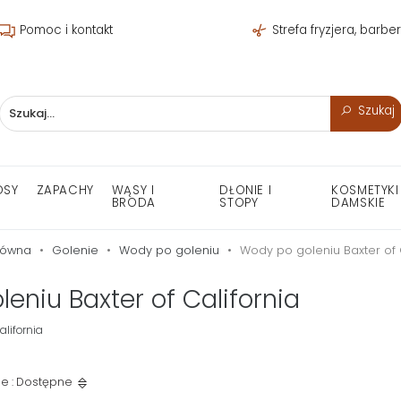
Pomoc i kontakt
Strefa fryzjera, barbe
Szukaj
OSY
ZAPACHY
WĄSY I
DŁONIE I
KOSMETYKI
BRODA
STOPY
DAMSKIE
łówna
Golenie
Wody po goleniu
Wody po goleniu Baxter of 
eniu Baxter of California
alifornia
e : Dostępne