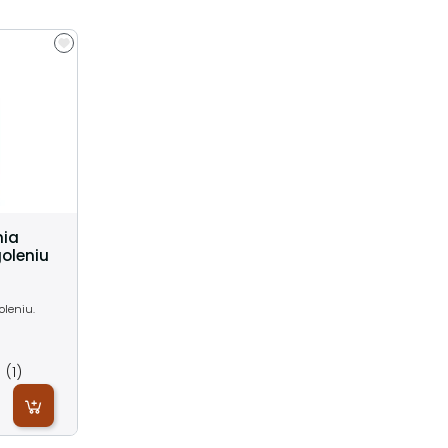
nia
goleniu
oleniu.
(1)