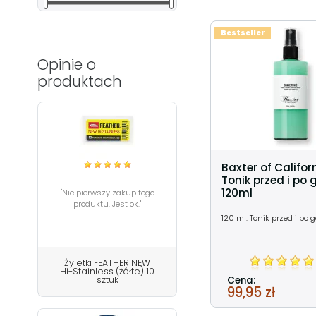
Bestseller
Opinie o
produktach
Baxter of Califor
Tonik przed i po 
120ml
"Nie pierwszy zakup tego
produktu. Jest ok."
120 ml. Tonik przed i po g
Żyletki FEATHER NEW
Hi-Stainless (żółte) 10
Cena:
sztuk
99,95 zł