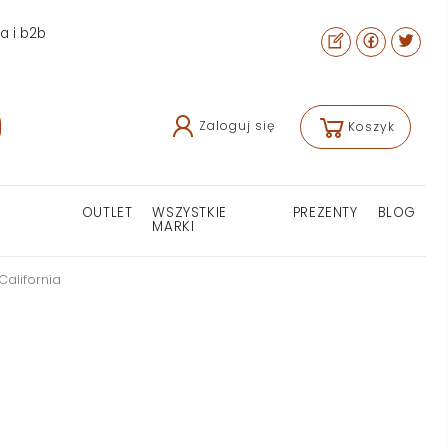
ra i b2b
Zaloguj się
Koszyk
OUTLET
WSZYSTKIE
PREZENTY
BLOG
MARKI
California