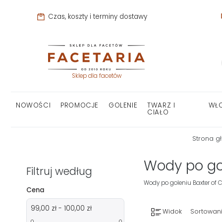
Czas, koszty i terminy dostawy
Sklep dla facetów
NOWOŚCI
PROMOCJE
GOLENIE
TWARZ I
WŁ
CIAŁO
Strona g
Wody po gol
Filtruj według
Wody po goleniu Baxter of C
Cena
99,00 zł - 100,00 zł
Widok
Sortowani