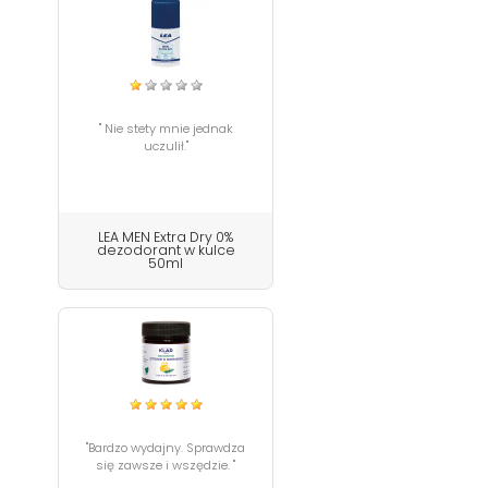
" Nie stety mnie jednak
uczulił."
LEA MEN Extra Dry 0%
dezodorant w kulce
50ml
"Bardzo wydajny. Sprawdza
się zawsze i wszędzie. "