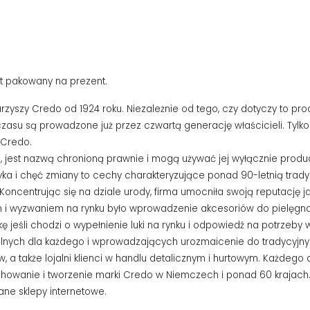
t pakowany na prezent.
towarzyszy Credo od 1924 roku. Niezależnie od tego, czy dotyczy to 
go czasu są prowadzone już przez czwartą generację właścicieli. Ty
 Credo.
 jest nazwą chronioną prawnie i mogą używać jej wyłącznie produ
 i chęć zmiany to cechy charakteryzujące ponad 90-letnią tradyc
ncentrując się na dziale urody, firma umocniła swoją reputację j
i wyzwaniem na rynku było wprowadzenie akcesoriów do pielęgnac
tkę jeśli chodzi o wypełnienie luki na rynku i odpowiedź na potrzeby
lnych dla każdego i wprowadzających urozmaicenie do tradycyjnych 
 a także lojalni klienci w handlu detalicznym i hurtowym. Każdego d
owanie i tworzenie marki Credo w Niemczech i ponad 60 krajach. Dr
ane sklepy internetowe.