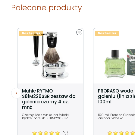
Polecane produkty
Bestseller
Bestseller
Muhle RYTMO
PRORASO woda
S81M226SSR zestaw do
goleniu (linia z
golenia czarny 4 cz.
100ml
mnż
Czarny. Maszynka na żyletki.
100 ml. Proraso Classic
Pędzel borsuk. S81M226SSR
Zielona. Włoska.
(2)