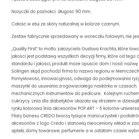
Nożyczki do paznokci: długość 90 mm.
Całość w etui ze skóry naturalnej w kolorze czarnym.
Zestaw fabrycznie sprzedawany w woreczku foliowym, nie jes
„Quality First” to motto założyciela Gustava Krachta, które 
jakości jest podstawą wszystkich decyzji firmy, które od te
standardu i jakości, produkt może opuścić dom i nosić nazwę
Solingen skąd pochodzi firma to nazwa regionu w Niemczech,
Pomysłowość, innowacyjność, odwaga do podejmowania ryzyka
maszynki do usuwania zrogowaciałego naskórka w czasach. Ko
mechanicznych instrumentów do pedicure. Kolejnym ruchem 
cukrzycy. Linia dla diabetyków okazała się strzałem w dziesią
rynku kolorowa linia akcesoriów POP ART – 5 kolorów uniwersa
Filary biznesu CREDO tworzą tysiące manicurzystek i podiatrów,
akcesoriów z logo Credo i stanowią nieoceniony wkład w zach
apteki, domy towarowe, perfumerie a w ostatnim czasie wybr