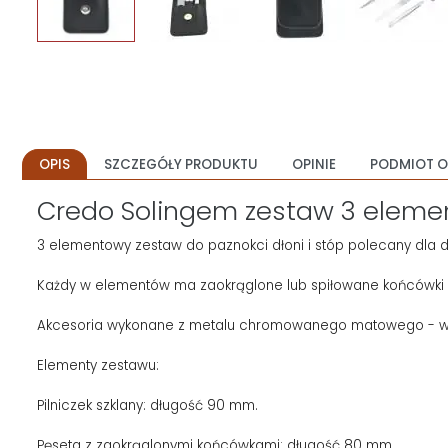
OPIS
SZCZEGÓŁY PRODUKTU
OPINIE
PODMIOT O
Credo Solingem zestaw 3 elemen
3 elementowy zestaw do paznokci dłoni i stóp polecany dla 
Każdy w elementów ma zaokrąglone lub spiłowane końcówki 
Akcesoria wykonane z metalu chromowanego matowego - wyk
Elementy zestawu:
Pilniczek szklany: długość 90 mm.
Pęseta z zaokrąglonymi końcówkami: długość 80 mm.