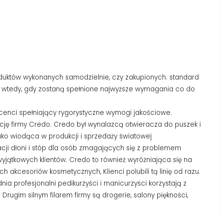
produktów wykonanych samodzielnie, czy zakupionych: standard
lko wtedy, gdy zostaną spełnione najwyższe wymagania co do
cenci spełniający rygorystyczne wymogi jakościowe.
ję firmy Credo. Credo był wynalazcą otwieracza do puszek i
ako wiodąca w produkcji i sprzedaży światowej
ji dłoni i stóp dla osób zmagających się z problemem
 wyjątkowych klientów. Credo to również wyróżniająca się na
akcesoriów kosmetycznych, Klienci polubili tą linię od razu.
nia profesjonalni pedikurzyści i manicurzyści korzystają z
ugim silnym filarem firmy są drogerie, salony piękności,