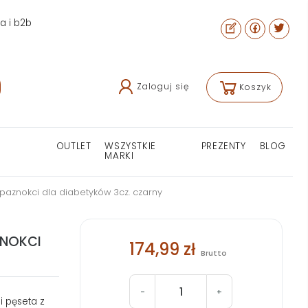
ra i b2b
Zaloguj się
Koszyk
OUTLET
WSZYSTKIE
PREZENTY
BLOG
MARKI
paznokci dla diabetyków 3cz. czarny
ZNOKCI
174,99 zł
Brutto
-
+
i pęseta z