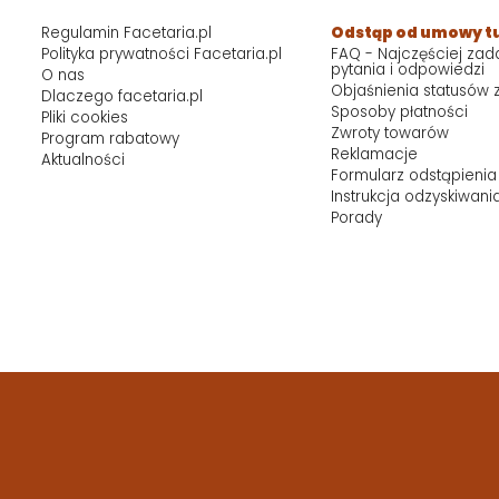
Regulamin Facetaria.pl
Odstąp od umowy t
Polityka prywatności Facetaria.pl
FAQ - Najczęściej za
pytania i odpowiedzi
O nas
Objaśnienia statusów
Dlaczego facetaria.pl
Sposoby płatności
Pliki cookies
Zwroty towarów
Program rabatowy
Reklamacje
Aktualności
Formularz odstąpienia
Instrukcja odzyskiwani
Porady