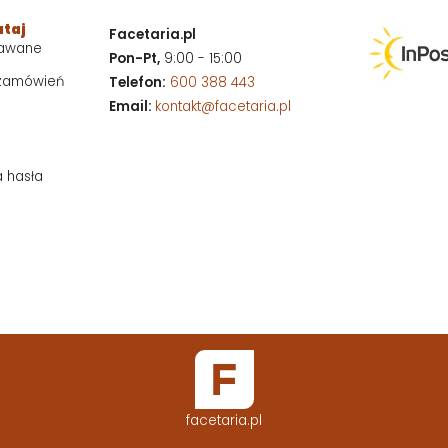
utaj
Facetaria.pl
dawane
Pon-Pt,
9:00 - 15:00
 zamówień
Telefon:
600 388 443
Email:
kontakt@facetaria.pl
a hasła
facetaria.pl