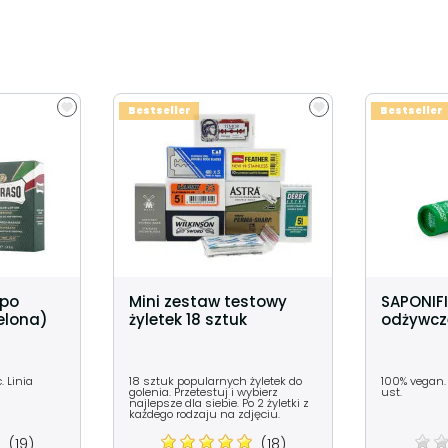
Bestseller
Bestseller
 po
Mini zestaw testowy
SAPONIF
ielona)
żyletek 18 sztuk
odżywcz
. Linia
18 sztuk popularnych żyletek do
100% vegan.
golenia. Przetestuj i wybierz
ust.
najlepsze dla siebie. Po 2 żyletki z
każdego rodzaju na zdjęciu.
(19)
(18)