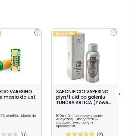
Bestseller
ICIO VARESINO
SAPONIFICIO VARESINO
e masło do ust
płyn/fluid po goleniu
TUNDRA ARTICA (nowe...
 0% plastiku. Masło do
100ml. Bestsellerowy zapach
Arktycznej Tundry teraz w
stylizowanym, nowym
opakowaniu.
(0)
(2)