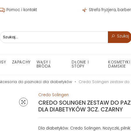
Pomoc i kontakt
Strefa fryzjera, barbe
Szukaj
OSY
ZAPACHY
WĄSY I
DŁONIE I
KOSMETYKI
BRODA
STOPY
DAMSKIE
Akcesoria do paznokci dla diabetyków
Credo Solingen zestaw do 
Credo Solingen
CREDO SOLINGEN ZESTAW DO PA
DLA DIABETYKÓW 3CZ. CZARNY
Dla diabetyków. Credo Solingen. Nożyczki, pilnik 