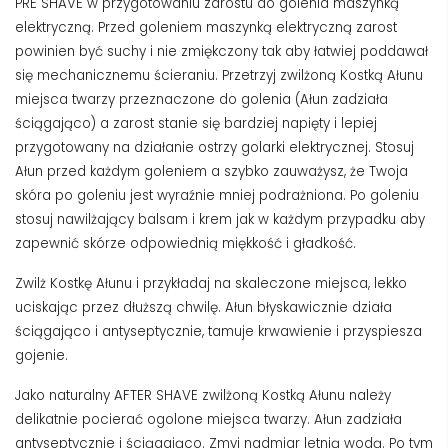
PRE SHAVE w przygotowaniu zarostu do golenia maszynką
elektryczną. Przed goleniem maszynką elektryczną zarost
powinien być suchy i nie zmiękczony tak aby łatwiej poddawał
się mechanicznemu ścieraniu. Przetrzyj zwilżoną Kostką Ałunu
miejsca twarzy przeznaczone do golenia (Ałun zadziała
ściągająco) a zarost stanie się bardziej napięty i lepiej
przygotowany na działanie ostrzy golarki elektrycznej. Stosuj
Ałun przed każdym goleniem a szybko zauważysz, że Twoja
skóra po goleniu jest wyraźnie mniej podrażniona. Po goleniu
stosuj nawilżający balsam i krem jak w każdym przypadku aby
zapewnić skórze odpowiednią miękkość i gładkość.
Zwilż Kostkę Ałunu i przykładaj na skaleczone miejsca, lekko
uciskając przez dłuższą chwilę. Ałun błyskawicznie działa
ściągająco i antyseptycznie, tamuje krwawienie i przyspiesza
gojenie.
Jako naturalny AFTER SHAVE zwilżoną Kostką Ałunu należy
delikatnie pocierać ogolone miejsca twarzy. Ałun zadziała
antyseptycznie i ściągająco. Zmyj nadmiar letnią wodą. Po tym