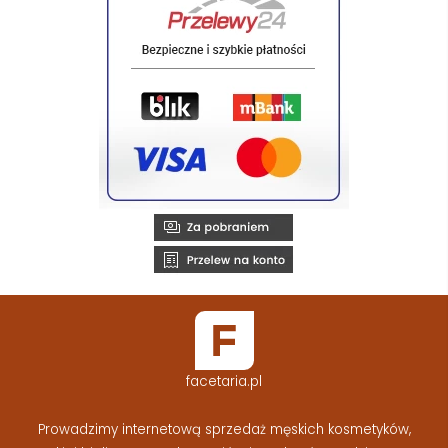
facetaria.pl
Prowadzimy internetową sprzedaż męskich kosmetyków,