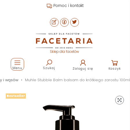
Pomoc i kontakt
Sklep dla facetów
Menu
Szukaj
Zaloguj się
Koszyk
y i wąsów
Muhle Stubble Balm balsam do krótkiego zarostu 100ml
Bestseller