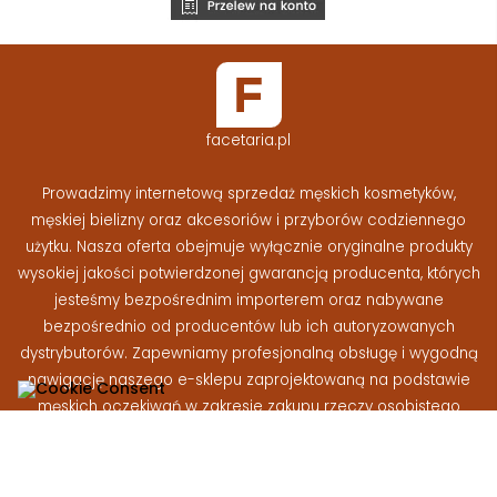
facetaria.pl
Prowadzimy internetową sprzedaż męskich kosmetyków,
męskiej bielizny oraz akcesoriów i przyborów codziennego
użytku. Nasza oferta obejmuje wyłącznie oryginalne produkty
wysokiej jakości potwierdzonej gwarancją producenta, których
jesteśmy bezpośrednim importerem oraz nabywane
bezpośrednio od producentów lub ich autoryzowanych
dystrybutorów. Zapewniamy profesjonalną obsługę i wygodną
nawigację naszego e-sklepu zaprojektowaną na podstawie
męskich oczekiwań w zakresie zakupu rzeczy osobistego
użytku