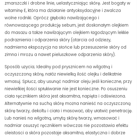
zmarszczki i drobne linie, uelastyczniając skórę.
Jest bogaty w
witaminę E, która ma działanie antyoksydacyjne i zwalcza
wolne rodniki.
Oprócz głęboko nawilżającego i
równoważącego produkcję sebum, jest doskonałym olejkiem
do masażu a także nawilżającym olejkiem łagodzącym lekkie
podrażnienia i odparzenia skóry (otarcia od odzieży,
nadmierna ekspozycja na słońce lub przesuszenie skóry od
zimna i mrozu a nawet pieluszkowe odparzenia skóry).
Sposób użycia; Idealny pod prysznicem na wilgotną i
oczyszczoną skórę, nałóż niewielką ilość olejku i delikatnie
wmasuj.
Spłucz, aby usunąć nadmiar oleju jeśli konieczne, przy
niewielkiej ilości spłukiwanie nie jest konieczne. Po osuszeniu
ciała ręcznikiem skóra jest aksamitna, napięta i odświeżona
.
Alternatywnie n
a suchą skórę można nanieść na oczyszczoną
skórę twarzy, dekoltu i ciała i masować, aby ułatwić penetrację.
Lub nanieś na wilgotną, umytą skórę twarzy, wmasować i
nadmiar osuszyć ręcznikiem wówczas nie pozostawia efektu
oleistości a skóra pozostaje aksamitna, elastyczna i dobrze