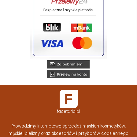
facetaria.pl
Prowadzimy internetową sprzedaż męskich kosmetyków,
męskiej bielizny oraz akcesoriów i przyborów codziennego