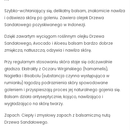
Szybko-wchłaniający się, delikatny balsam, znakomicie nawilża
i odświeża skórę po goleniu. Zawiera olejek Drzewa
Sandałowego pozyskiwanego w Indonezji.
Dzięki zawartym wyciągom roślinnym olejku Drzewa
Sandałowego, Avocado i Aloesu balsam bardzo dobrze
zmiękcza, natłuszcza, odżywia i nawilża skórę.
Przy regularnym stosowaniu skóra staje się odczuwalnie
gładsza. Ekstrakty z Oczaru Wirgińskiego (hamamelis),
Nagietka i Bisabolu (substancja czynna występująca w
rumianku) łagodzą podrażnienia skóry spowodowane
goleniem i przyspieszają proces jej naturalnego gojenia się.
Balsam działa antyseptycznie, kojąco, nawilżająco i
wygładzająco na skórę twarzy.
Zapach: Ciepły i zmysłowy zapach z balsamiczną nutą
Drzewa Sandałowego.