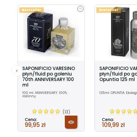
Bestseller
Bestseller
SAPONIFICIO VARESINO
SAPONIFICIO VA
płyn/fluid po goleniu
płyn/fluid po g
70th ANNIVERSARY 100
Opuntia 125 ml
ml
100 ml. ANNIVERSARY. 100%
125ml. OPUNTIA. Ekolog
roślinny.
(13)
Cena:
Cena:
99,95 zł
109,99 zł