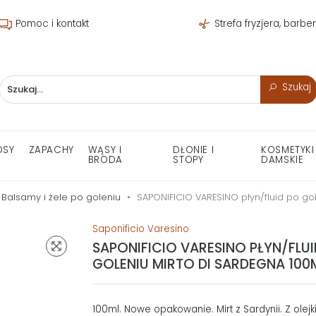
Pomoc i kontakt
Strefa fryzjera, barbe
Szukaj
OSY
ZAPACHY
WĄSY I
DŁONIE I
KOSMETYKI
BRODA
STOPY
DAMSKIE
Balsamy i żele po goleniu
SAPONIFICIO VARESINO płyn/fluid po go
Saponificio Varesino
SAPONIFICIO VARESINO PŁYN/FLUI
GOLENIU MIRTO DI SARDEGNA 100
100ml. Nowe opakowanie. Mirt z Sardynii. Z olejk