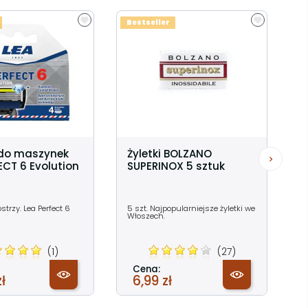
Bestseller
do maszynek
Żyletki BOLZANO
ECT 6 Evolution
SUPERINOX 5 sztuk
strzy. Lea Perfect 6
5 szt. Najpopularniejsze żyletki we
Włoszech.
(1)
(27)
Cena:
ł
6,99 zł