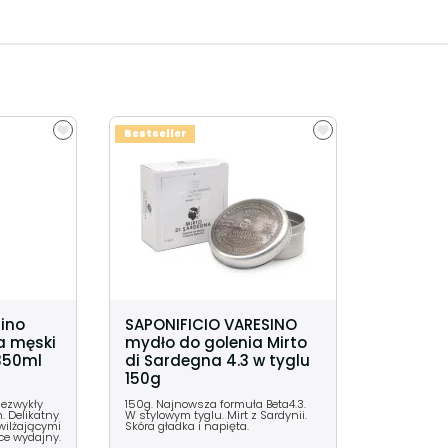
Bestseller
sino
SAPONIFICIO VARESINO
a męski
mydło do golenia Mirto
 350ml
di Sardegna 4.3 w tyglu
150g
iezwykły
150g. Najnowsza formuła Beta4.3.
. Delikatny
W stylowym tyglu. Mirt z Sardynii.
wilżającymi
Skóra gładka i napięta.
ce wydajny.