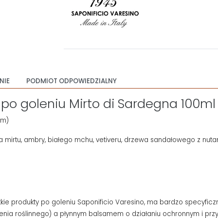
NIE
PODMIOT ODPOWIEDZIALNY
 po goleniu Mirto di Sardegna 100ml
em)
 mirtu, ambry, białego mchu, vetiveru, drzewa sandałowego z nuta
tkie produkty po goleniu Saponificio Varesino, ma bardzo specyficz
enia roślinnego) a płynnym balsamem o działaniu ochronnym i prz