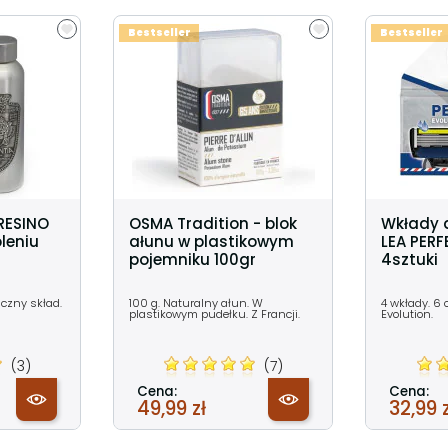
Bestseller
Bestseller
RESINO
OSMA Tradition - blok
Wkłady 
oleniu
ałunu w plastikowym
LEA PERF
pojemniku 100gr
4sztuki
iczny skład.
100 g. Naturalny ałun. W
4 wkłady. 6 o
plastikowym pudełku. Z Francji.
Evolution.
(3)
(7)
Cena:
Cena:
49,99 zł
32,99 z