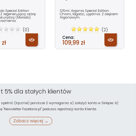
do Special Edition
125ml. Argania Special Edition.
 Z regenerującą skórę
Chroni, łagodzi, ujędrnia. Z olejkiem
ukurydzą (Morado).
Arganowym.
rażnienia.
(0)
(2)
Cena:
 zł
109,99 zł
t 5% dla stałych klientów
 spełnić (łącznie) poniższe 2 wymagania: a) założyć konto w Sklepie; b)
"Newsletter Facetaria.pl" podczas rejestracji konta Klienta.
Zobacz więcej →