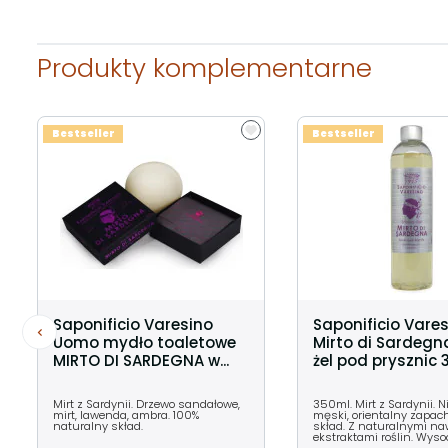
Produkty komplementarne
Bestseller
Bestseller
Saponificio Varesino
Saponificio Vare
Uomo mydło toaletowe
Mirto di Sardegn
MIRTO DI SARDEGNA w...
żel pod prysznic
Mirt z Sardynii. Drzewo sandałowe,
350ml. Mirt z Sardynii. N
mirt, lawenda, ambra. 100%
męski, orientalny zapach
naturalny skład.
skład. Z naturalnymi na
ekstraktami roślin. Wyso