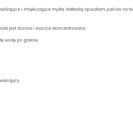
wilżające i zmiękczające mydła. Nakładaj opuszkami palców na twa
rmuła jest złożona i wysoce skoncentrowana.
ą tę wodę po goleniu:
świeżający