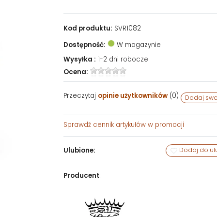
Kod produktu:
SVR1082
Dostępność:
W magazynie
Wysyłka :
1-2 dni robocze
Ocena:
Przeczytaj
opinie użytkowników
(
0
)
Dodaj swo
Sprawdź
cennik artykułów w promocji
Ulubione:
Dodaj do ul
Producent
: