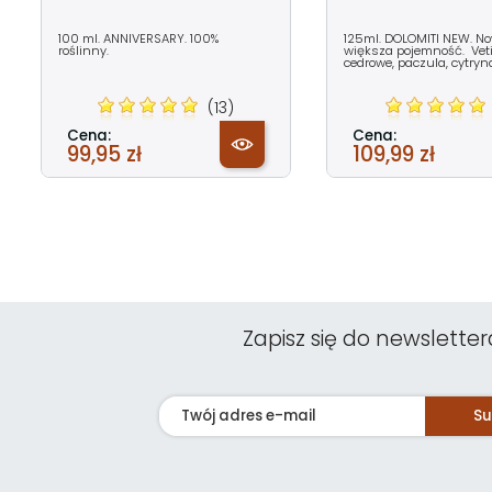
100 ml. ANNIVERSARY. 100%
125ml. DOLOMITI NEW. N
roślinny.
większa pojemność. Veti
cedrowe, paczula, cytryna
(13)
Cena:
Cena:
99,95 zł
109,99 zł
Zapisz się do newsletter
Su