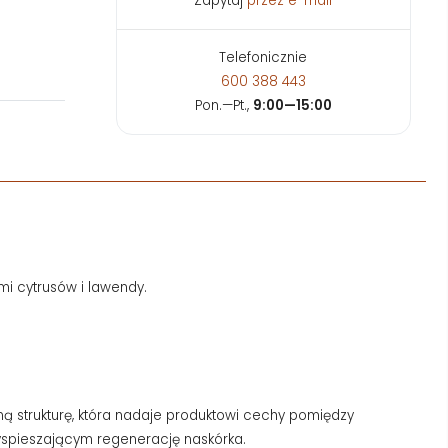
Zapytaj
przez e-mail
Telefonicznie
600 388 443
Pon.—Pt.,
9:00—15:00
mi cytrusów i lawendy.
ną strukturę, która nadaje produktowi cechy pomiędzy
yspieszającym regenerację naskórka.