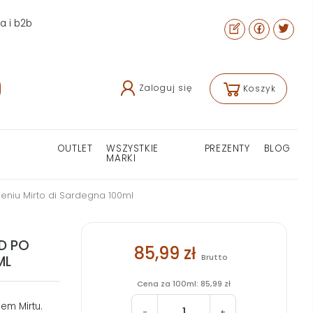
ra i b2b
Zaloguj się
Koszyk
OUTLET
WSZYSTKIE
PREZENTY
BLOG
MARKI
leniu Mirto di Sardegna 100ml
D PO
85,99 zł
Brutto
ML
Cena za 100ml: 85,99 zł
iem Mirtu.
-
+