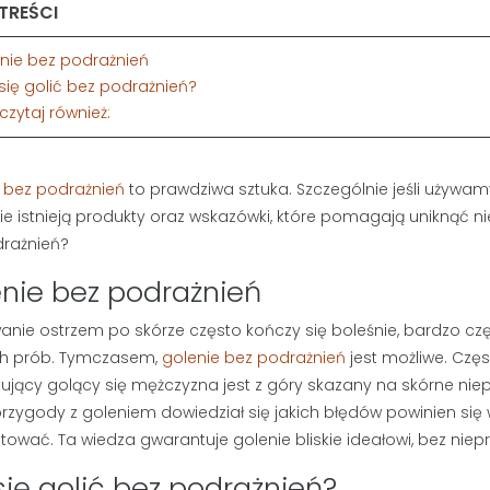
 TREŚCI
enie bez podrażnień
 się golić bez podrażnień?
eczytaj również:
 bez podrażnień
to prawdziwa sztuka. Szczególnie jeśli używamy
ie istnieją produkty oraz wskazówki, które pomagają uniknąć n
rażnień?
nie bez podrażnień
nie ostrzem po skórze często kończy się boleśnie, bardzo czę
ch prób. Tymczasem,
golenie bez podrażnień
jest możliwe. Czę
ujący golący się mężczyzna jest z góry skazany na skórne nie
 BRODY I
DETOKS TWARZY:
przygody z goleniem dowiedział się jakich błędów powinien się
DO BRODY –
DLACZEGO MĘŻCZYZNA
tować. Ta wiedza gwarantuje golenie bliskie ideałowi, bez nie
AJLEPSZYCH
POTRZEBUJE PEELINGU I
RWIEC 2026
GŁĘBOKIEGO
się golić bez podrażnień?
OCZYSZCZANIA?