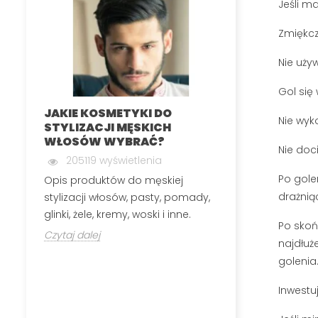
Jeśli m
Zmiękcza
Nie uży
Gol się
JAKIE KOSMETYKI DO
MĘSKA DEPIL
Nie wyk
STYLIZACJI MĘSKICH
INTYMNYCH
WŁOSÓW WYBRAĆ?
199847 wyś
Nie doc
205119 wyświetlenia
Męska depilacj
Po gole
Opis produktów do męskiej
polega na usuw
drażnią
stylizacji włosów, pasty, pomady,
okolic, które n
glinki, żele, kremy, woski i inne.
Czytaj dalej
Po skoń
Czytaj dalej
najdłuż
golenia
Inwestu