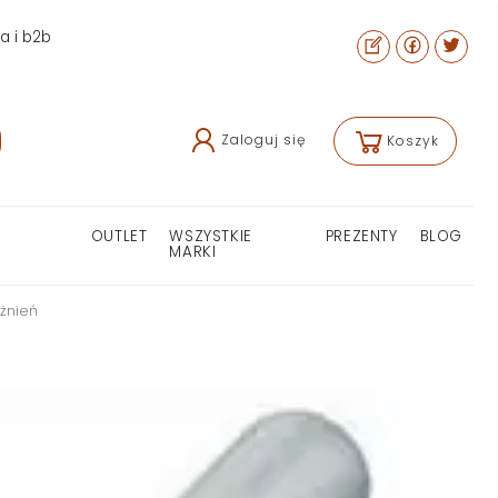
ra i b2b
Zaloguj się
Koszyk
OUTLET
WSZYSTKIE
PREZENTY
BLOG
MARKI
żnień