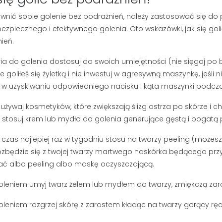
etlenia
264 wyświetlenia
asz się, czy lepiej
wnić sobie golenie bez podrażnień, należy zastosować się d
Myślisz, że mydło i woda
kę do brody, czy
ezpiecznego i efektywnego golenia. Oto wskazówki, jak się gol
wystarczą do pielęgnacji
esteś sam.
ień.
męskiej twarzy? Jeśli zmagasz
dobrane...
ia do golenia dostosuj do swoich umiejętności (nie sięgaj po br
się z szarą cerą lub bolesnymi...
e goliłeś się żyletką i nie inwestuj w agresywną maszynkę, jeśli 
Czytaj dalej
w uzyskiwaniu odpowiedniego nacisku i kąta maszynki podcza
używaj kosmetyków, które zwiększają ślizg ostrza po skórze i c
, stosuj krem lub mydło do golenia generujące gęstą i bogatą 
ś czas najlepiej raz w tygodniu stosu na twarzy peeling (może
ozbędzie się z twojej twarzy martwego naskórka będącego p
ć albo peeling albo maskę oczyszczającą.
oleniem umyj twarz żelem lub mydłem do twarzy, zmiękczą zarost 
oleniem rozgrzej skórę z zarostem kładąc na twarzy gorący ręczn