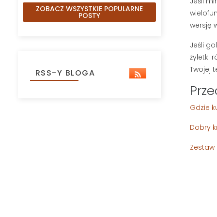
Jeśli m
ZOBACZ WSZYSTKIE POPULARNE
wielofu
POSTY
wersję 
Jeśli g
żyletki 
Twojej 
RSS-Y BLOGA
Prze
Gdzie k
Dobry k
Zestaw 