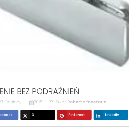
ENIE BEZ PODRAŻNIEŃ
23 Odsłony
2018-11-27
Przez
Robert z facetaria
cebook
X
Pinterest
LinkedIn