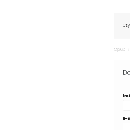
Czy
Opubli
Do
Im
E-