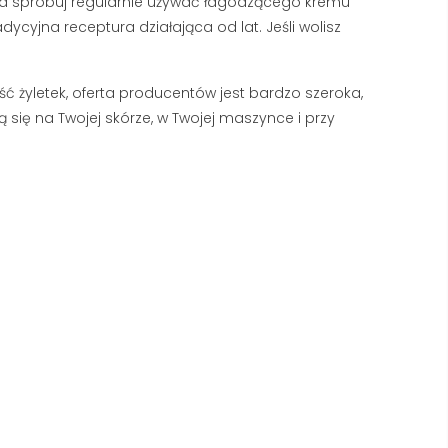
nia spróbuj regularnie używać łagodzącego kremu
dycyjna receptura działająca od lat. Jeśli wolisz
ość żyletek, oferta producentów jest bardzo szeroka,
ą się na Twojej skórze, w Twojej maszynce i przy