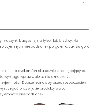
 maszynki klasycznej na żyletki lub brzytwy. Na
ieprzyjemnych niespodzianek po goleniu. Jak się golić
sto jest to dyskomfort skutecznie zniechęcający do
sto wymaga wprawy, ale to nie oznacza, że
przyjemności. Dobrze jednak, by przed rozpoczęciem
TWARDA WODA A GOLENIE
NAJLEPSZY KREM
 wystrzegać oraz w jakie produkty warto
– DLACZEGO TWOJA
PRZECIWZMARSZC
przyjemnych niespodzianek.
PIANA ZNIKA I JAK TO
DLA MĘŻCZYZN: RA
NAPRAWIĆ?
TOP 5 PRODUKTÓW
SIERPIEŃ 2026