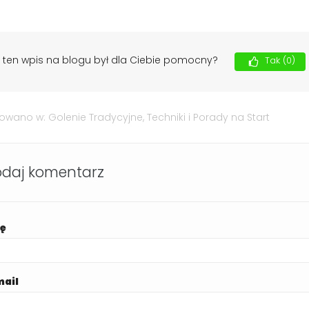
 ten wpis na blogu był dla Ciebie pomocny?
Tak
(0)
kowano w:
Golenie Tradycyjne
,
Techniki i Porady na Start
daj komentarz
ię
mail