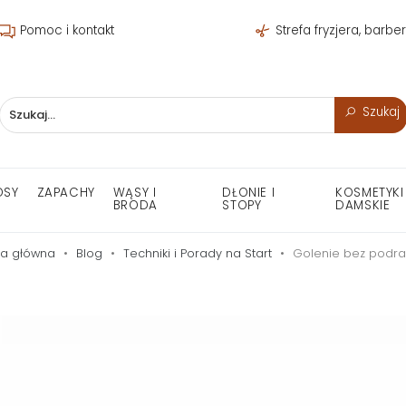
Pomoc i kontakt
Strefa fryzjera, barbe
Szukaj
OSY
ZAPACHY
WĄSY I
DŁONIE I
KOSMETYKI
BRODA
STOPY
DAMSKIE
na główna
Blog
Techniki i Porady na Start
Golenie bez podra