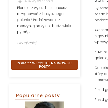
434 wyświetlenia
288 wyświ
Planujesz wyjazd i nie chcesz
Jeśli zastanawi
By zape
rezygnować z klasycznego
wybrać szczot
zasad b
golenia? Podróżowanie z
kartacz, nie j
podrażn
maszynką na żyletki budzi wiele
Odpowiednio 
Akcesor
pytań,...
nigdy ni
Czytaj dalej
wprawy 
Czytaj dalej
Zawsze 
golenia
ZOBACZ WSZYSTKIE NAJNOWSZE
POSTY
Co jaki
który p
stosowa
Przed g
Popularne posty
Przed g