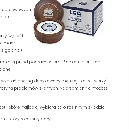
318 wyświetlenia
2957 wyświetlenia
Kupiłeś luksusowe mydło, ale
o podstawowych
Pierwsze linie na czole i 
piana znika z Twojej twarzy w
ić bez
łapki to nie powód do pa
kilka sekund? W większości
ale sygnał, że Twoja skó
polskich domów problemem
zytwę, jeśli
potrzebuje profesjonalne
nie...
nie masz
Czytaj dalej
s golenia).
Czytaj dalej
hronią ją przed podrażnieniami. Zamiast pianki do
pianę.
sz wybrać peeling dedykowany męskiej skórze twarzy),
rzyczyną problemów skórnych. Naprzemiennie możesz
i skórę, najlepiej wybieraj te o roślinnym składzie.
ik, który rozszerzy pory.