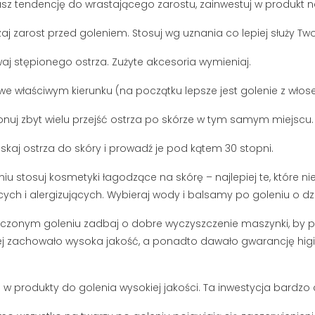
asz tendencję do wrastającego zarostu, zainwestuj w produkt n
j zarost przed goleniem. Stosuj wg uznania co lepiej służy Twoje
waj stępionego ostrza. Zużyte akcesoria wymieniaj.
 we właściwym kierunku (na początku lepsze jest golenie z włos
ACJA STREF
JAK SKUTECZNIE ZAPUŚCIĆ
onuj zbyt wielu przejść ostrza po skórze w tym samym miejscu.
BRODĘ I PRZYSPIESZYĆ
POROST ZAROSTU?
wietlenia
iskaj ostrza do skóry i prowadź je pod kątem 30 stopni.
PORADNIK BRODACZA
a stref intymnych
niu stosuj kosmetyki łagodzące na skórę – najlepiej te, które ni
197520 wyświetlenia
aniu owłosienia z
S
cych i alergizujących. Wybieraj wody i balsamy po goleniu o d
Zapuszczanie brody wymaga
ie są eksponowane.
s
czasu, ale tempo jej wzrostu nie
czonym goleniu zadbaj o dobre wyczyszczenie maszynki, by po
k
musi zależeć wyłącznie od
ej zachowało wysoka jakość, a ponadto dawało gwarancję higi
s
ślepego losu. Sprawdź, jak...
.
m
Czytaj dalej
C
j w produkty do golenia wysokiej jakości. Ta inwestycja bardzo c