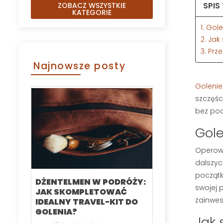
SPIS
ZOBACZ WSZYSTKIE
KATEGORIE
1. Gol
2. Jak
3. Prz
Najnowsze posty
Golenie
szczęśc
bez pod
Gole
Operowa
dalszy
początk
DŻENTELMEN W PODRÓŻY:
KARTACZ DO
swojej 
JAK SKOMPLETOWAĆ
SZCZOTKA 
zainwes
IDEALNY TRAVEL-KIT DO
RANKING N
GOLENIA?
MODELI CZE
Jak 