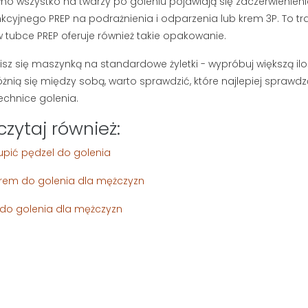
imo wszystko na twarzy po goleniu pojawiają się zaczerwienie
nkcyjnego PREP na podrażnienia i odparzenia lub krem 3P. To tra
w tubce PREP oferuje również takie opakowanie.
olisz się maszynką na standardowe żyletki - wypróbuj większą il
różnią się między sobą, warto sprawdzić, które najlepiej sprawdz
technice golenia.
czytaj również:
upić pędzel do golenia
rem do golenia dla mężczyzn
do golenia dla mężczyzn