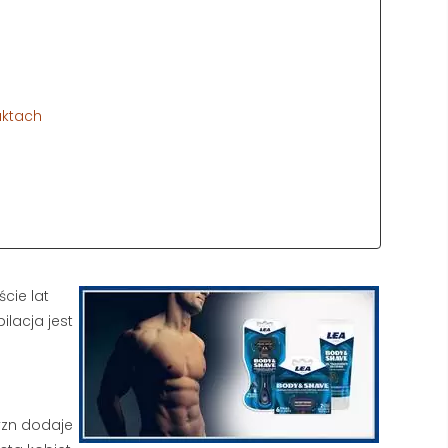
uktach
ście lat
lacja jest
yzn dodaje