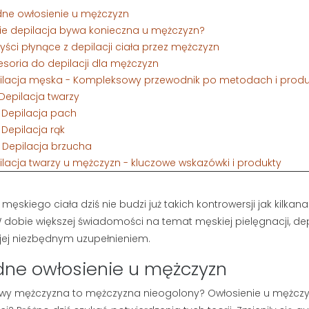
dne owłosienie u mężczyzn
zie depilacja bywa konieczna u mężczyzn?
zyści płynące z depilacji ciała przez mężczyzn
esoria do depilacji dla mężczyzn
pilacja męska - Kompleksowy przewodnik po metodach i prod
. Depilacja twarzy
. Depilacja pach
. Depilacja rąk
. Depilacja brzucha
ilacja twarzy u mężczyzn - kluczowe wskazówki i produkty
. Techniki depilacji twarzy
. Jak wybrać odpowiednie produkty?
męskiego ciała dziś nie budzi już takich kontrowersji jak kilkana
enie pach i rąk - praktyczne porady i najlepsze narzędzia
 dobie większej świadomości na temat męskiej pielęgnacji, depi
. Techniki golenia dla skuteczności i komfortu
 jej niezbędnym uzupełnieniem.
. Polecane produkty z Facetaria.pl
. Przeczytaj także:
ne owłosienie u mężczyzn
wy mężczyzna to mężczyzna nieogolony? Owłosienie u mężcz