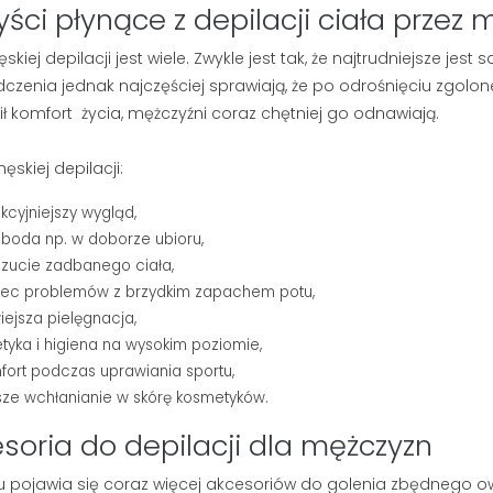
etlenia
yści płynące z depilacji ciała przez
262 wyświetlenia
asz się, czy lepiej
Myślisz, że mydło i woda
skiej depilacji jest wiele. Zwykle jest tak, że najtrudniejsze jes
kę do brody, czy
wystarczą do pielęgnacji
czenia jednak najczęściej sprawiają, że po odrośnięciu zgolon
esteś sam.
męskiej twarzy? Jeśli zmagasz
ł komfort życia, mężczyźni coraz chętniej go odnawiają.
dobrane...
się z szarą cerą lub bolesnymi...
ęskiej depilacji:
Czytaj dalej
akcyjniejszy wygląd,
boda np. w doborze ubioru,
zucie zadbanego ciała,
iec problemów z brzydkim zapachem potu,
wiejsza pielęgnacja,
etyka i higiena na wysokim poziomie,
fort podczas uprawiania sportu,
sze wchłanianie w skórę kosmetyków.
soria do depilacji dla mężczyzn
u pojawia się coraz więcej akcesoriów do golenia zbędnego ow