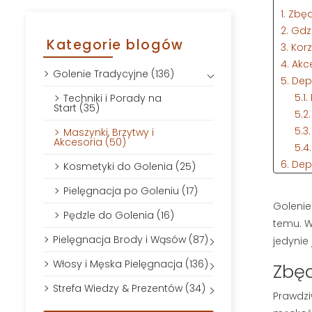
1. Zbę
2. Gd
Kategorie blogów
3. Kor
4. Akc
Golenie Tradycyjne (136)
5. De
5.1
Techniki i Porady na
Start (35)
5.2
5.3
Maszynki, Brzytwy i
Akcesoria (50)
5.4
6. Dep
Kosmetyki do Golenia (25)
6.1
Pielęgnacja po Goleniu (17)
6.2
Golenie 
7. Gol
Pędzle do Golenia (16)
temu. W
7.1
Pielęgnacja Brody i Wąsów (87)
jedynie
7.2
Włosy i Męska Pielęgnacja (136)
7.3
Zbęd
Strefa Wiedzy & Prezentów (34)
Prawdzi