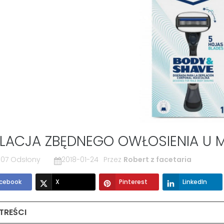
ILACJA ZBĘDNEGO OWŁOSIENIA U 
07 Odsłony
2018-01-24
Przez
Robert z facetaria
cebook
X
Pinterest
LinkedIn
 TREŚCI