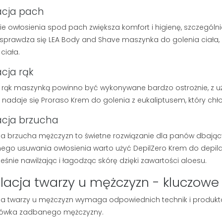
acja pach
e owłosienia spod pach zwiększa komfort i higienę, szczególni
sprawdza się LEA Body and Shave maszynka do golenia ciała, 
 ciała.
acja rąk
 rąk maszynką powinno być wykonywane bardzo ostrożnie, z 
e nadaje się Proraso Krem do golenia z eukaliptusem, który chło
acja brzucha
ja brzucha mężczyzn to świetne rozwiązanie dla panów dbający
go usuwania owłosienia warto użyć DepilZero Krem do depilacj
eśnie nawilżając i łagodząc skórę dzięki zawartości aloesu.
lacja twarzy u mężczyzn - kluczowe
ja twarzy u mężczyzn wymaga odpowiednich technik i produktó
ytówka zadbanego mężczyzny.