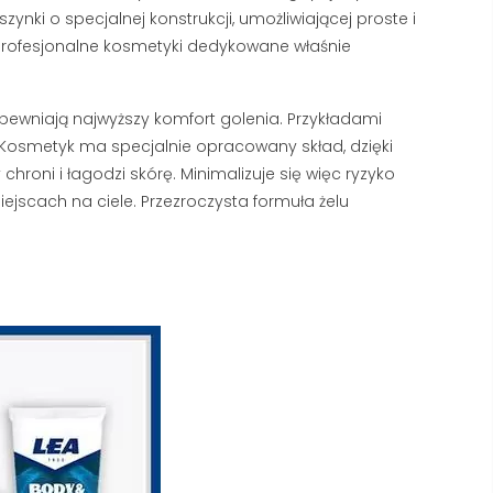
ynki o specjalnej konstrukcji, umożliwiającej proste i
profesjonalne kosmetyki dedykowane właśnie
apewniają najwyższy komfort golenia. Przykładami
 Kosmetyk ma specjalnie opracowany skład, dzięki
 chroni i łagodzi skórę. Minimalizuje się więc ryzyko
SANDALWOOD
GOLENIE MASZYNKĄ 
(SANDAŁOWIEC), DRZEWO
jscach na ciele. Przezroczysta formuła żelu
ŻYLETKI – KOMPLETN
SANDAŁOWE CZYLI ZAPACH,
PORADNIK
KTÓRY UWODZI
137835 wyświetlenia
159355 wyświetlenia
Golenie maszynką na żyle
andalwood to nazwa drzewa
sprawdzony sposób na 
andałowego (sandałowca), z
usunięcie zarostu, ograni
tórego produkuje się olejek
kosztów codziennej...
tanowiący podstawę wielu
Czytaj dalej
ęskich...
zytaj dalej