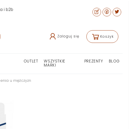
ra i b2b
Zaloguj się
Koszyk
OUTLET
WSZYSTKIE
PREZENTY
BLOG
MARKI
ienia u mężczyzn