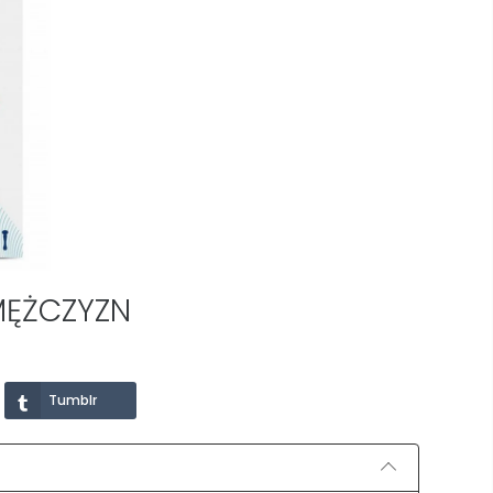
MĘŻCZYZN
Tumblr