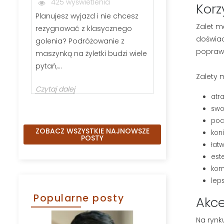
425 wyświetlenia
286 wyświ
Korz
Planujesz wyjazd i nie chcesz
Jeśli zastanawi
Zalet mę
rezygnować z klasycznego
wybrać szczot
doświad
golenia? Podróżowanie z
kartacz, nie j
poprawi
maszynką na żyletki budzi wiele
Odpowiednio 
pytań,...
Zalety m
Czytaj dalej
Czytaj dalej
atr
swo
poc
ZOBACZ WSZYSTKIE NAJNOWSZE
kon
POSTY
łat
est
kom
lep
Popularne posty
Akce
Na rynk