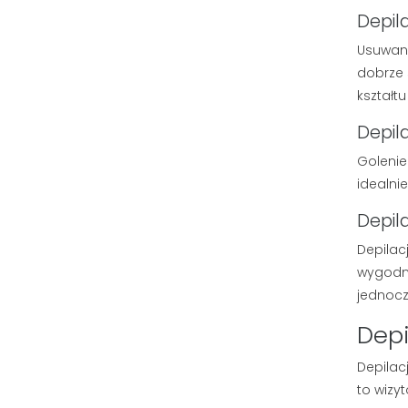
Depil
Usuwani
dobrze 
kształtu
Depil
Golenie
idealni
Depil
Depilac
wygodne
jednocz
Depi
Depilac
to wiz