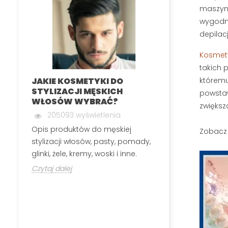
maszyne
wygodne
depilac
Kosmety
takich 
któremu 
JAKIE KOSMETYKI DO
MĘSKA DEPIL
STYLIZACJI MĘSKICH
INTYMNYCH
powstaw
WŁOSÓW WYBRAĆ?
199822 wyś
zwiększ
205093 wyświetlenia
Męska depilacj
Opis produktów do męskiej
Zobacz 
polega na usuw
stylizacji włosów, pasty, pomady,
okolic, które n
glinki, żele, kremy, woski i inne.
Czytaj dalej
Czytaj dalej