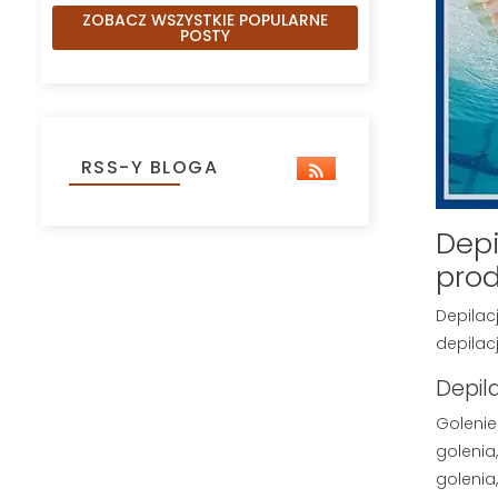
ZOBACZ WSZYSTKIE POPULARNE
POSTY
RSS-Y BLOGA
Depi
pro
Depilac
depilac
Depil
Golenie
golenia
golenia