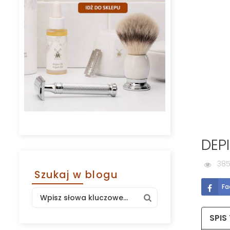
DEP
385
Szukaj w blogu
Fa
SPIS