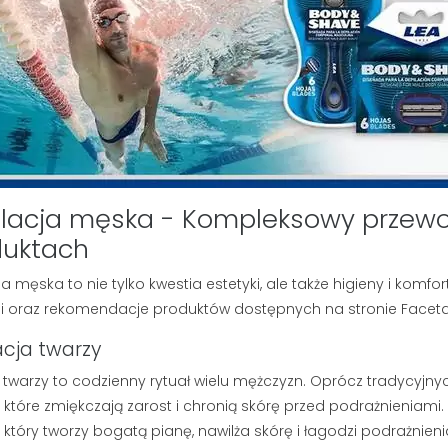
lacja męska - Kompleksowy przewo
duktach
ja męska to nie tylko kwestia estetyki, ale także higieny i kom
ji oraz rekomendacje produktów dostępnych na stronie Facetar
acja twarzy
 twarzy to codzienny rytuał wielu mężczyzn. Oprócz tradycyj
, które zmiękczają zarost i chronią skórę przed podrażnieniami
, który tworzy bogatą pianę, nawilża skórę i łagodzi podrażnieni