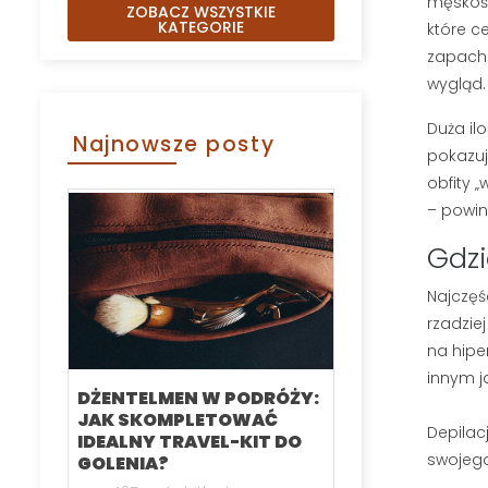
męskośc
ZOBACZ WSZYSTKIE
KATEGORIE
które c
zapache
wygląd.
Duża il
Najnowsze posty
pokazuj
obfity 
– powin
Gdzi
Najczęś
rzadzie
na hipe
innym j
DŻENTELMEN W PODRÓŻY:
KARTACZ DO
JAK SKOMPLETOWAĆ
SZCZOTKA 
Depilac
IDEALNY TRAVEL-KIT DO
RANKING N
swojego
GOLENIA?
MODELI CZE