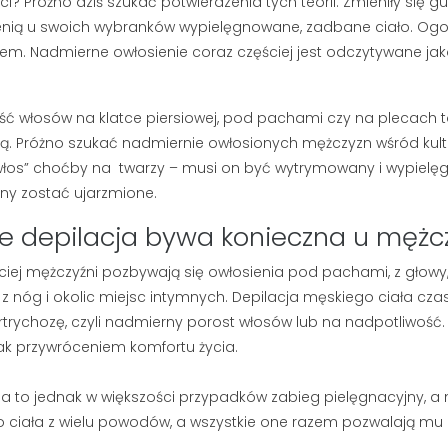
i? Próżno dziś szukać potwierdzenia tych teorii. Zmieniły się gu
enią u swoich wybranków wypielęgnowane, zadbane ciało. Ogolon
m. Nadmierne owłosienie coraz częściej jest odczytywane jako
ość włosów na klatce piersiowej, pod pachami czy na plecach to 
ą. Próżno szukać nadmiernie owłosionych mężczyzn wśród kultu
„włos” choćby na twarzy – musi on być wytrymowany i wypielęgno
ny zostać ujarzmione.
e depilacja bywa konieczna u mężc
ciej mężczyźni pozbywają się owłosienia pod pachami, z głowy, z
j z nóg i okolic miejsc intymnych. Depilacja męskiego ciała 
rtrychozę, czyli nadmierny porost włosów lub na nadpotliwość
ak przywróceniem komfortu życia.
 BRODY I
DETOKS TWARZY:
DO BRODY –
DLACZEGO MĘŻCZYZNA
ja to jednak w większości przypadków zabieg pielęgnacyjny, a n
AJLEPSZYCH
POTRZEBUJE PEELINGU I
 ciała z wielu powodów, a wszystkie one razem pozwalają mu 
RWIEC 2026
GŁĘBOKIEGO
OCZYSZCZANIA?