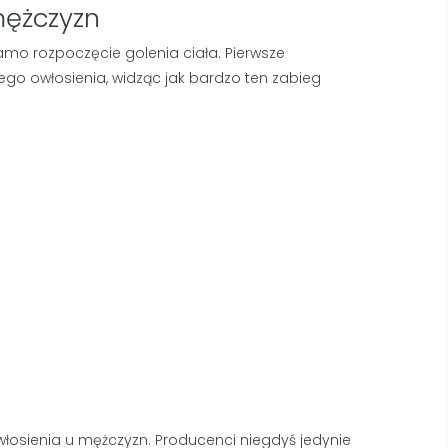
317 wyświetlenia
 mężczyzn
2923 wyświetlenia
Kupiłeś luksusowe mydło, ale
Pierwsze linie na czole i 
t samo rozpoczęcie golenia ciała. Pierwsze
piana znika z Twojej twarzy w
łapki to nie powód do pa
ego owłosienia, widząc jak bardzo ten zabieg
kilka sekund? W większości
ale sygnał, że Twoja skó
polskich domów problemem
potrzebuje profesjonalne
nie...
Czytaj dalej
Czytaj dalej
łosienia u mężczyzn. Producenci niegdyś jedynie