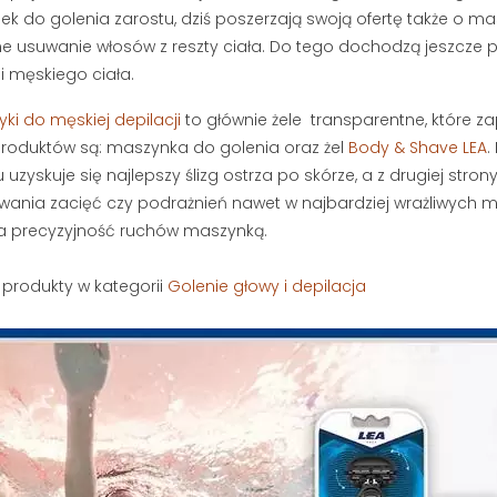
k do golenia zarostu, dziś poszerzają swoją ofertę także o masz
 usuwanie włosów z reszty ciała. Do tego dochodzą jeszcze 
ji męskiego ciała.
ki do męskiej depilacji
to głównie żele transparentne, które z
produktów są: maszynka do golenia oraz żel
Body & Shave LEA
.
uzyskuje się najlepszy ślizg ostrza po skórze, a z drugiej strony
ACJA STREF
JAK SKUTECZNIE ZAPUŚCIĆ
ania zacięć czy podrażnień nawet w najbardziej wrażliwych mie
BRODĘ I PRZYSPIESZYĆ
POROST ZAROSTU?
wietlenia
a precyzyjność ruchów maszynką.
PORADNIK BRODACZA
a stref intymnych
197488 wyświetlenia
produkty w kategorii
Golenie głowy i depilacja
aniu owłosienia z
S
Zapuszczanie brody wymaga
ie są eksponowane.
s
czasu, ale tempo jej wzrostu nie
k
musi zależeć wyłącznie od
s
ślepego losu. Sprawdź, jak...
m
Czytaj dalej
C