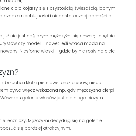
sta kobiet,
e ciało kojarzy się z czystością, świeżością, ładnym
 oznaka niechlujności i niedostatecznej dbałości o
już nie jest coś, czym mężczyźni się chwalą i chętnie
rystów czy modeli. I nawet jeśli wraca moda na
wany. Niesforne włoski – gdzie by nie rosły na ciele
zyzn?
 brzucha i klatki piersiowej oraz pleców, nieco
czasem bywa wręcz wskazana np. gdy mężczyzna cierpi
. Wówczas golenie włosów jest dla niego niczym
TWARDA WODA A GOLENIE
NAJLEPSZY KREM
– DLACZEGO TWOJA
PRZECIWZMARSZC
ie leczniczy. Mężczyźni decydują się na golenie
PIANA ZNIKA I JAK TO
DLA MĘŻCZYZN: RA
poczuć się bardziej atrakcyjnym.
NAPRAWIĆ?
TOP 5 PRODUKTÓW
SIERPIEŃ 2026