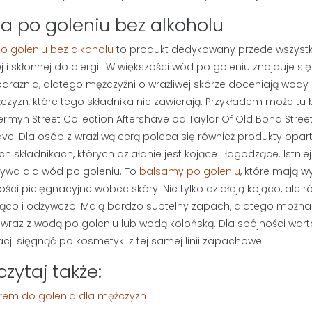
etlenia
264 wyświetlenia
 po goleniu bez alkoholu
asz się, czy lepiej
Myślisz, że mydło i woda
kę do brody, czy
 goleniu bez alkoholu
to produkt dedykowany przede wszystk
wystarczą do pielęgnacji
esteś sam.
j i skłonnej do alergii. W większości wód po goleniu znajduje się
męskiej twarzy? Jeśli zmagasz
dobrane...
odrażnia, dlatego mężczyźni o wrażliwej skórze doceniają
wody 
się z szarą cerą lub bolesnymi...
żczyzn
, które tego składnika nie zawierają. Przykładem może tu 
rmyn Street Collection Aftershave od Taylor Of Old Bond Street
Czytaj dalej
ave. Dla osób z wrażliwą cerą poleca się również produkty opar
ch składnikach, których działanie jest kojące i łagodzące. Istnie
tywa dla wód po goleniu. To
balsamy po goleniu
, które mają w
ości pielęgnacyjne wobec skóry. Nie tylko działają kojąco, ale r
jąco i odżywczo. Mają bardzo subtelny zapach, dlatego można 
wraz z wodą po goleniu lub wodą kolońską. Dla spójności wart
acji sięgnąć po kosmetyki z tej samej linii zapachowej.
czytaj także:
rem do golenia dla mężczyzn