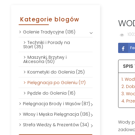
Kategorie blogów
WOD
Golenie Tradycyjne (136)
100
Techniki i Porady na
Start (35)
Fa
Maszynki, Brzytwy i
Akcesoria (50)
SPIS
Kosmetyki do Golenia (25)
1. Wo
Pielęgnacja po Goleniu (17)
2. Do
Pędzle do Golenia (16)
3. Wo
4. Prz
Pielęgnacja Brody i Wąsów (87)
Włosy i Męska Pielęgnacja (136)
Wody po
Strefa Wiedzy & Prezentów (34)
zadowol