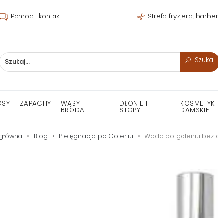
Pomoc i kontakt
Strefa fryzjera, barbe
Szukaj
OSY
ZAPACHY
WĄSY I
DŁONIE I
KOSMETYKI
BRODA
STOPY
DAMSKIE
 główna
Blog
Pielęgnacja po Goleniu
Woda po goleniu bez a