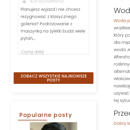
434 wyświetlenia
288 wyświ
Woda
Planujesz wyjazd i nie chcesz
Jeśli zastanawi
rezygnować z klasycznego
wybrać szczot
Woda po
golenia? Podróżowanie z
kartacz, nie j
wrażliwe
maszynką na żyletki budzi wiele
Odpowiednio 
który p
pytań,...
dla mę
Czytaj dalej
woda Je
Czytaj dalej
Aftersh
roślinny
alterna
ZOBACZ WSZYSTKIE NAJNOWSZE
właściw
POSTY
nawilża
używać 
tej sytu
Prze
Popularne posty
Dobry k