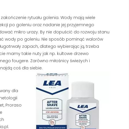
 zakończenie rytuału golenia. Wody mają wiele
ekcji po goleniu oraz nadanie jej przyjemnego
ować mikro urazy. By nie dopuścić do rozwoju stanu
ać wody po goleniu. Nie sposób pominąć walorów
ugotrwały zapach, dlatego wybierając ją, trzeba
cie mamy takie nuty jak np. kultowe drzewo
znego fougere. Zarówno miłośnicy świeżych i
ajdą coś dla siebie.
owany dla
metologii
TWARDA WODA A GOLENIE
NAJLEPSZY KREM
eet, Proraso
– DLACZEGO TWOJA
PRZECIWZMARSZC
ie
PIANA ZNIKA I JAK TO
DLA MĘŻCZYZN: RA
ch
NAPRAWIĆ?
TOP 5 PRODUKTÓW
a.pl.
SIERPIEŃ 2026