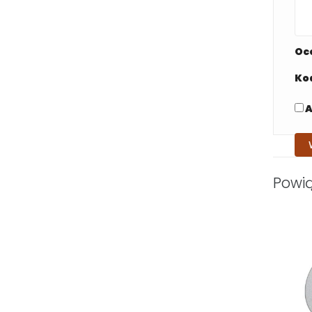
Oc
Ko
A
Powi
UŻYĆ
DEPILACJA ZBĘDNEGO
OWŁOSIENIA U MĘŻCZYZN
38510 wyświetlenia
gnacja
Poznaj korzyści płynące z męskiej
m
depilacji.