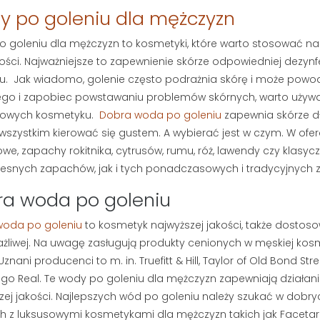
 po goleniu dla mężczyzn
 goleniu dla mężczyzn to kosmetyki, które warto stosować na
ości. Najważniejsze to zapewnienie skórze odpowiedniej dezynf
. Jak wiadomo, golenie często podrażnia skórę i może powod
go i zapobiec powstawaniu problemów skórnych, warto używ
owych kosmetyku.
Dobra woda po goleniu
zapewnia skórze dł
wszystkim kierować się gustem. A wybierać jest w czym. W ofer
we, zapachy rokitnika, cytrusów, rumu, róż, lawendy czy klasyc
snych zapachów, jak i tych ponadczasowych i tradycyjnych zn
ra woda po goleniu
woda po goleniu
to kosmetyk najwyższej jakości, także dostos
ażliwej. Na uwagę zasługują produkty cenionych w męskiej kos
 BRODY I
DETOKS TWARZY:
znani producenci to m. in. Truefitt & Hill, Taylor of Old Bond Str
DO BRODY –
DLACZEGO MĘŻCZYZNA
go Real. Te wody po goleniu dla mężczyzn zapewniają działan
AJLEPSZYCH
POTRZEBUJE PEELINGU I
zej jakości. Najlepszych wód po goleniu należy szukać w dobry
RWIEC 2026
GŁĘBOKIEGO
h z luksusowymi kosmetykami dla mężczyzn takich jak Facetari
OCZYSZCZANIA?