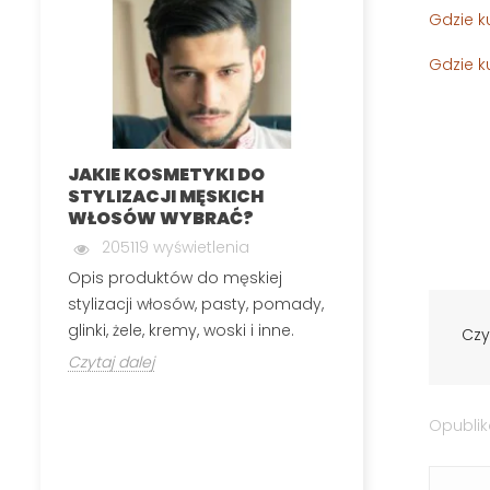
Gdzie k
Gdzie k
JAKIE KOSMETYKI DO
MĘSKA DEPIL
STYLIZACJI MĘSKICH
INTYMNYCH
WŁOSÓW WYBRAĆ?
199847 wyś
205119 wyświetlenia
Męska depilacj
Opis produktów do męskiej
polega na usuw
stylizacji włosów, pasty, pomady,
okolic, które n
glinki, żele, kremy, woski i inne.
Czy
Czytaj dalej
Czytaj dalej
Opubli