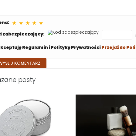
★
★
★
★
★
ena:
d zabezpieczający:
kceptuję Regulamin i Politykę Prywatności
Przejdź do Pol
ązane posty