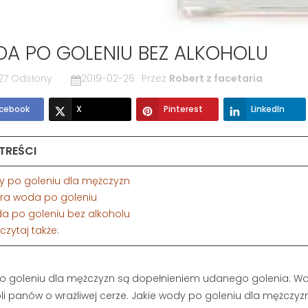
A PO GOLENIU BEZ ALKOHOLU
27 Odsłony
2019-02-26
Przez
Robert z facetaria
cebook
X
Pinterest
LinkedIn
 TREŚCI
dy po goleniu dla mężczyzn
bra woda po goleniu
da po goleniu bez alkoholu
eczytaj także:
 goleniu dla mężczyzn są dopełnieniem udanego golenia. Wod
i panów o wrażliwej cerze. Jakie wody po goleniu dla mężczyz