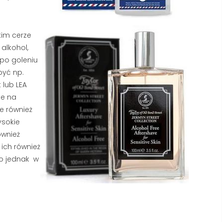
318 wyświetlenia
2957 wyświetlenia
Kupiłeś luksusowe mydło, ale
Pierwsze linie na czole i 
piana znika z Twojej twarzy w
im cerze
łapki to nie powód do pa
kilka sekund? W większości
 alkohol,
ale sygnał, że Twoja skó
polskich domów problemem
po goleniu
potrzebuje profesjonalne
nie...
być np.
 lub LEA
Czytaj dalej
Czytaj dalej
te na
je również
ysokie
ównież
ich również
o jednak
w