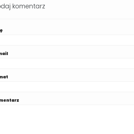
daj komentarz
ię
mail
mat
mentarz