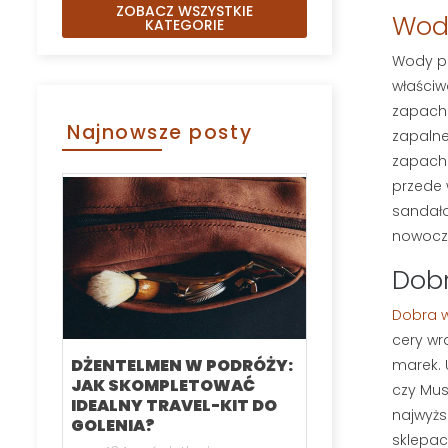
ZOBACZ WSZYSTKIE
Wody
KATEGORIE
Wody po
właściw
zapachu
Najnowsze posty
zapalne
zapach
przede 
sandało
nowocze
Dob
Dobra 
cery wr
DŻENTELMEN W PODRÓŻY:
KARTACZ DO
marek. U
JAK SKOMPLETOWAĆ
SZCZOTKA 
czy Mus
IDEALNY TRAVEL-KIT DO
RANKING N
najwyżs
GOLENIA?
MODELI CZE
sklepac