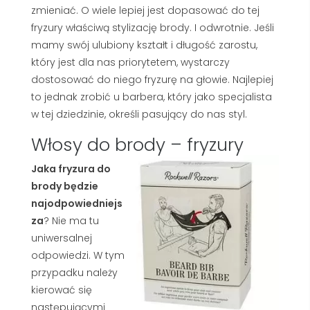
zmieniać. O wiele lepiej jest dopasować do tej
fryzury właściwą stylizację brody. I odwrotnie. Jeśli
mamy swój ulubiony kształt i długość zarostu,
który jest dla nas priorytetem, wystarczy
dostosować do niego fryzurę na głowie. Najlepiej
to jednak zrobić u barbera, który jako specjalista
w tej dziedzinie, określi pasujący do nas styl.
Włosy do brody – fryzury
Jaka fryzura do
brody będzie
najodpowiedniejs
za
? Nie ma tu
uniwersalnej
odpowiedzi. W tym
przypadku należy
kierować się
następującymi