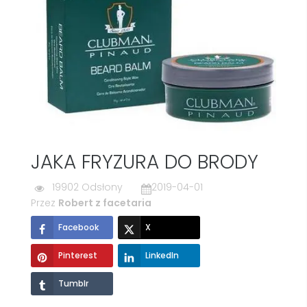
JAKA FRYZURA DO BRODY
19902 Odsłony
2019-04-01
Przez
Robert z facetaria
Facebook
X
Pinterest
LinkedIn
Tumblr