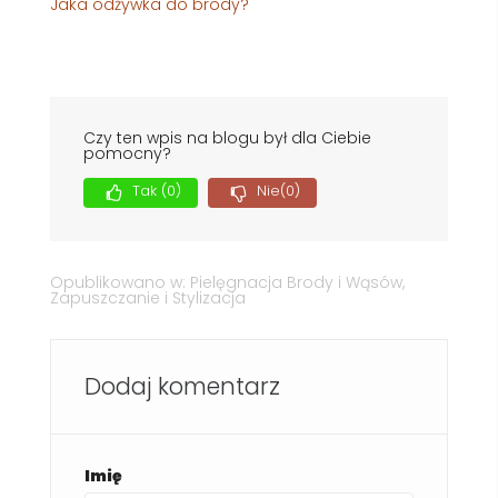
Jaka odżywka do brody?
Czy ten wpis na blogu był dla Ciebie
pomocny?
Tak
(0)
Nie
(0)
Opublikowano w:
Pielęgnacja Brody i Wąsów
,
Zapuszczanie i Stylizacja
Dodaj komentarz
Imię