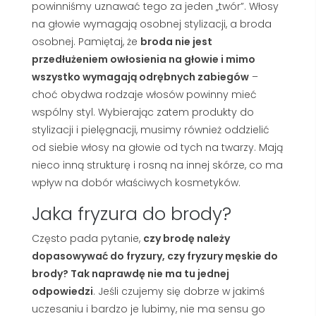
powinniśmy uznawać tego za jeden „twór”. Włosy
na głowie wymagają osobnej stylizacji, a broda
osobnej. Pamiętaj, że
broda nie jest
przedłużeniem owłosienia na głowie i mimo
wszystko wymagają odrębnych zabiegów
–
choć obydwa rodzaje włosów powinny mieć
wspólny styl. Wybierając zatem produkty do
stylizacji i pielęgnacji, musimy również oddzielić
od siebie włosy na głowie od tych na twarzy. Mają
nieco inną strukturę i rosną na innej skórze, co ma
wpływ na dobór właściwych kosmetyków.
Jaka fryzura do brody?
Często pada pytanie,
czy brodę należy
dopasowywać do fryzury, czy fryzury męskie do
brody? Tak naprawdę nie ma tu jednej
odpowiedzi
. Jeśli czujemy się dobrze w jakimś
uczesaniu i bardzo je lubimy, nie ma sensu go