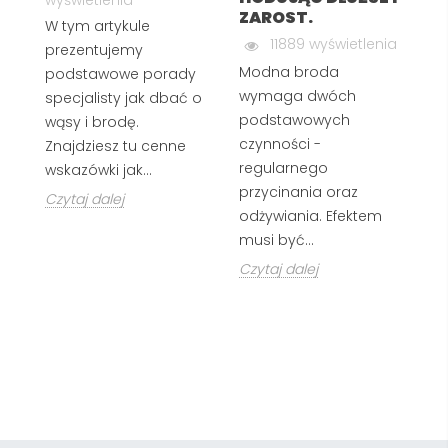
ZAROST.
W tym artykule
Ks
11889 wyświetlenia
prezentujemy
z
Modna broda
podstawowe porady
zn
wymaga dwóch
specjalisty jak dbać o
wi
podstawowych
wąsy i brodę.
w
czynności -
Znajdziesz tu cenne
s
regularnego
wskazówki jak...
za
przycinania oraz
Czytaj dalej
Cz
odżywiania. Efektem
musi być...
Czytaj dalej