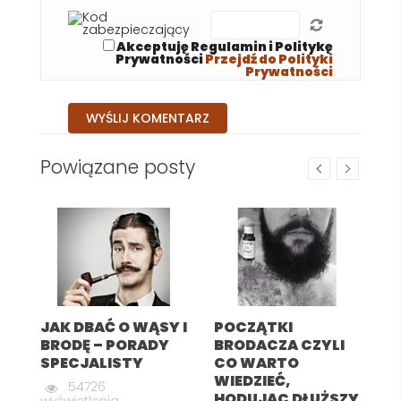
Akceptuję Regulamin i Politykę
Prywatności
Przejdź do Polityki
Prywatności
Powiązane posty
ia
y
JAK DBAĆ O WĄSY I
POCZĄTKI
J
BRODĘ – PORADY
BRODACZA CZYLI
Z
SPECJALISTY
CO WARTO
K
WIEDZIEĆ,
T
54726
HODUJĄC DŁUŻSZY
wyświetlenia